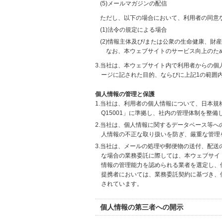
(5)メールマガジンの配信
ただし、以下の場合において、利用者の同意
(1)法令の規定による場合
(2)情報主体及び/または公衆の生命健康、
なお、本ウェブサイトのサービス向上のた
3.当社は、本ウェブサイト内で利用者からの
ージに記された目的、ならびに上記1の範囲
個人情報の管理と保護
1.当社は、利用者の個人情報について、日本規
Q15001」に準拠し、社内の管理体制を整
2.当社は、個人情報に関するデータベース等
人情報の不正な取り扱いを防ぎ、厳重な管理
3.当社は、メールの処理や郵便物の送付、配
な場合の業務委託に際しては、本ウェブサイ
情報の管理能力を認められる業者を選定し、
提携者においては、業務委託契約に基づき、
されています。
個人情報の第三者への開示