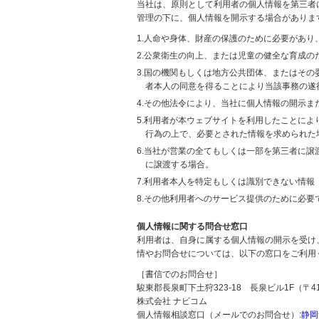
当社は、原則として利用者の個人情報を第三者
管理の下に、個人情報を開示する場合がありま
1.人命や身体、財産の保護のために必要があ
2.公衆衛生の向上、または児童の健全な育成
3.国の機関もしくは地方公共団体、またはそ
者本人の同意を得ることにより当該事務の遂
4.その他法令により、当社に個人情報の開示
5.利用者が本ウェブサイトを利用したことに
行為の上で、必要とされた情報を求められた
6.当社が営業の全てもしくは一部を第三者に
に譲渡する場合。
7.利用者本人を特定もしくは識別できない情報
8.その他利用者へのサービス提供のために必要
個人情報に関する問合せ窓口
利用者は、自身に属する個人情報の開示を受け
情やお問合せについては、以下の窓口をご利用
［書信でのお問合せ］
駿東郡長泉町下土狩323-18 長泉ビル1F（〒411
株式会社 ナビコム
個人情報相談窓口（メールでのお問合せ）:
静岡