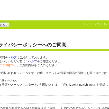
ようこそ！
ゲスト
さん
プライバシーポリシーへのご同意
質問を
ヘルプ
にご紹介しております。
合わせいただく前に、
ヘルプ
をご確認ください。
にご同意の上
、ご質問内容をご入力ください。
お問い合わせフォームです。お店・スポットの営業や商品に関するお問い合わせは
了承ください。
やメールフィルターをご利用の方）は、「@shizuoka-navichi.net」を登録
人の重要な財産である個人情報を適切に保護し、社内外の脅威から守ることが社会的