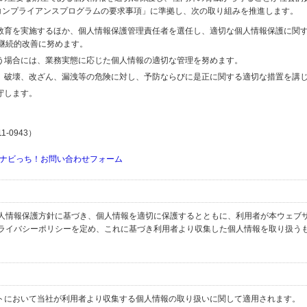
関するコンプライアンスプログラムの要求事項」に準拠し、次の取り組みを推進します。
の教育を実施するほか、個人情報保護管理責任者を選任し、適切な個人情報保護に関
継続的改善に努めます。
行う場合には、業務実態に応じた個人情報の適切な管理を努めます。
失、破壊、改ざん、漏洩等の危険に対し、予防ならびに是正に関する適切な措置を講
守します。
-0943）
ナビっち！お問い合わせフォーム
人情報保護方針に基づき、個人情報を適切に保護するとともに、利用者が本ウェブ
ライバシーポリシーを定め、これに基づき利用者より収集した個人情報を取り扱う
イトにおいて当社が利用者より収集する個人情報の取り扱いに関して適用されます。