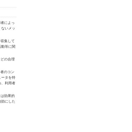
用者によっ
くないメッ
を収集して
活動等に関
)などの合理
用者のコン
ュータを特
め、利用者
タは効果的
無効にした