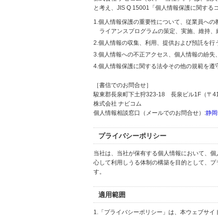
と考え、JIS Q 15001「個人情報保護に
1.個人情報保護の重要性について、従業員へ
ライアンスプログラムの策定、実施、維持、
2.個人情報の収集、利用、提供および預託を
3.個人情報への不正アクセス、個人情報の紛
4.個人情報保護に関する法令その他の規範を遵
［書信でのお問合せ］
駿東郡長泉町下土狩323-18 長泉ビル1F（〒411
株式会社 ナビコム
個人情報相談窓口（メールでのお問合せ）:
静岡
プライバシーポリシー
当社は、当社が保有する個人情報において、個
心して利用しうる体制の構築を目的として、プ
す。
適用範囲
1.「プライバシーポリシー」は、本ウェブサ