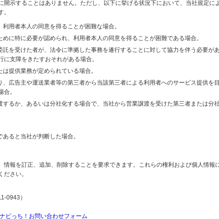
に開示することはありません。ただし、以下に挙げる状況下において、当社規定に
す。
り、利用者本人の同意を得ることが困難な場合。
のために特に必要が認められ、利用者本人の同意を得ることが困難である場合。
の委託を受けた者が、法令に準拠した事務を遂行することに対して協力を伴う必要が
行に支障をきたすおそれがある場合。
または提供業務が定められている場合。
より、広告主や運送業者等の第三者から当該第三者による利用者へのサービス提供を
場合。
譲渡するか、あるいは分社化する場合で、当社から営業譲渡を受けた第三者または分
であると当社が判断した場合。
、情報を訂正、追加、削除することを要求できます。これらの権利および個人情報
ください。
-0943）
ナビっち！お問い合わせフォーム