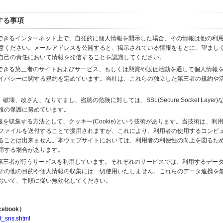
する事項
スできるインターネット上で、自発的に個人情報を開示した場合、その情報は他の利
意ください。メールアドレスを公開すると、掲示されている情報をもとに、望まし
自己の責任において情報を発信することを認識してください。
のできる第三者のサイトおよびサービス、もしくは懸賞や販促活動を通して個人情報
イバシーに関する規約を定めています。当社は、これらの独立した第三者の規約や
、改ざん、なりすまし、盗聴の危険に対しては、SSL(Secure Socket Layer
報の保護に努めています。
を収集する方法として、クッキー(Cookie)という技術があります。当技術は、利
ファイルを送付することで援用されますが、これにより、利用者の使用するコンピ
ることは出来ません。本ウェブサイトにおいては、利用者の利便性の向上を図るた
用する場合があります。
の第三者が行うサービスを利用しています。それぞれのサービスでは、利用するデー
その他の目的や個人情報の収集には一切使用いたしません。これらのデータ連携を
おいて、手順に従い無効化してください。
ebook）
t_sns.shtml