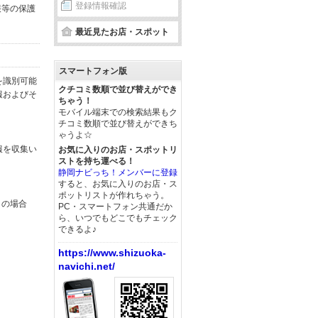
登録情報確認
報等の保護
最近見たお店・スポット
スマートフォン版
を識別可能
クチコミ数順で並び替えができ
報およびそ
ちゃう！
モバイル端末での検索結果もク
チコミ数順で並び替えができち
ゃうよ☆
報を収集い
お気に入りのお店・スポットリ
ストを持ち運べる！
静岡ナビっち！メンバーに登録
すると、お気に入りのお店・ス
ポットリストが作れちゃう。
この場合
PC・スマートフォン共通だか
ら、いつでもどこでもチェック
できるよ♪
https://www.shizuoka-
navichi.net/