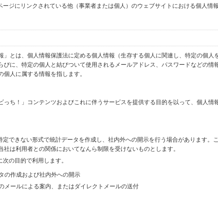
ブページにリンクされている他（事業者または個人）のウェブサイトにおける個人情
報」とは、個人情報保護法に定める個人情報（生存する個人に関連し、特定の個人
らびに、特定の個人と結びついて使用されるメールアドレス、パスワードなどの情
の個人に属する情報を指します。
ビっち！」コンテンツおよびこれに伴うサービスを提供する目的を以って、個人情
を特定できない形式で統計データを作成し、社内外への開示を行う場合があります。
当社は利用者との関係においてなんら制限を受けないものとします。
に次の目的で利用します。
ータの作成および社内外への開示
等のメールによる案内、またはダイレクトメールの送付