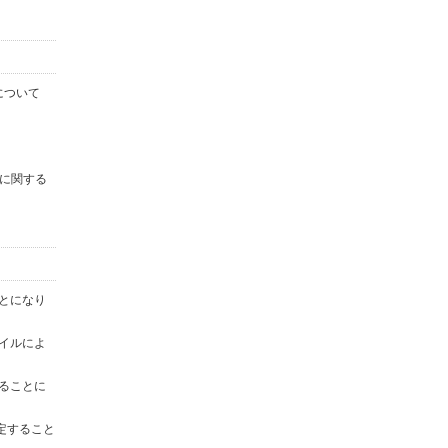
について
に関する
ことになり
ァイルによ
することに
定すること