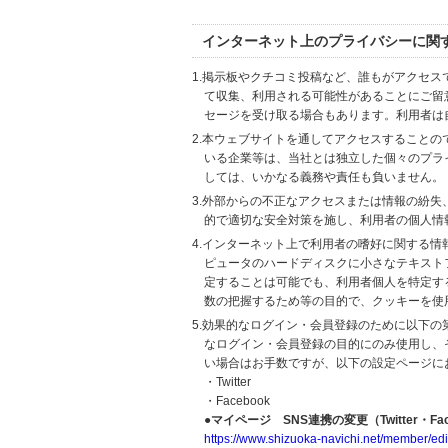
インターネット上のプライバシーに関
1.掲示板やクチコミ投稿など、誰もがアクセ
て収集、利用される可能性があることにご留
セージを受け取る場合もあります。利用者は
2.本ウェブサイトを通してアクセスすること
いる企業等は、当社とは独立した個々のプラ
しては、いかなる義務や責任も負いません。
3.外部からの不正なアクセスまたは情報の紛失、破壊
的で適切な安全対策を施し、利用者の個人情
4.インターネット上で利用者の嗜好に関する情報
ピュータのハードディスクに小さなテキスト
定することは可能でも、利用者個人を特定す
数の把握するため等の目的で、クッキーを使
5.効果的なログイン・会員登録のために以下
なログイン・会員登録の目的にのみ使用し、
い場合はお手数ですが、以下の設定ページに
・Twitter
・Facebook
●マイページ SNS連携の変更（Twitter・Fac
https://www.shizuoka-navichi.net/member/edi