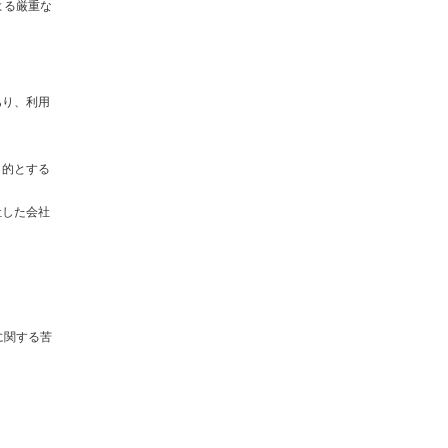
よる厳重な
あり、利用
目的とする
社した会社
に関する苦