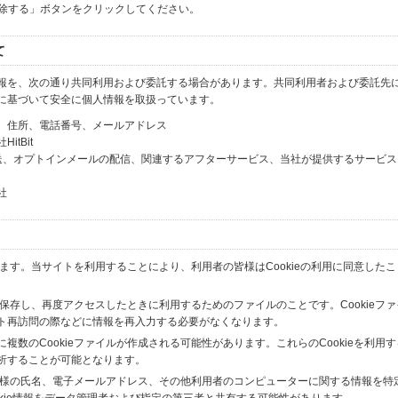
解除する」ボタンをクリックしてください。
て
報を、次の通り共同利用および委託する場合があります。共同利用者および委託先
に基づいて安全に個人情報を取扱っています。
、住所、電話番号、メールアドレス
tBit
送、オプトインメールの配信、関連するアフターサービス、当社が提供するサービス
社
います。当サイトを利用することにより、利用者の皆様はCookieの利用に同意した
間保存し、再度アクセスしたときに利用するためのファイルのことです。Cookieフ
ト再訪問の際などに情報を再入力する必要がなくなります。
数のCookieファイルが作成される可能性があります。これらのCookieを利用
析することが可能となります。
の皆様の氏名、電子メールアドレス、その他利用者のコンピューターに関する情報を特