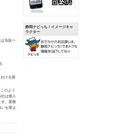
静岡ナビっち！イメージキャ
ラクター
社は当該ペ
S
における個
。このよう
当社は個人
ます。業務
扱いを禁止