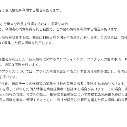
なく個人情報を利用する場合があります。
財産など重大な利益を保護するために必要な場合。
め、利用者の同意を得られる範囲で、この他の情報を利用する場合があります。
個人情報を収集する際、個別に利用目的を明示する場合があります。この場合は、当
内で収集した個人情報を利用します。
格協会が制定した「個人情報に関するコンプライアンス・プログラムの要求事項 JI
備し、適切な管理を行います。
へのアクセスについては、アクセス権限を設定することで参照可能性を限定し、社内
を行います。
送の手配、統計データの作成等の業務を社外の業務提携者に委託する場合があります
トを通して収集した個人情報を業務提携者に預託する場合があります。この場合、
個人情報の管理、再委託の禁止、損害賠償義務等について業務委託契約書を締結し
個人情報を厳重に管理するとともに、当社が指定した範囲を超えた個人情報の取り