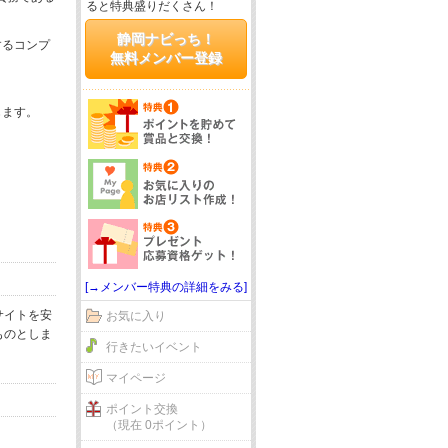
ると特典盛りだくさん！
静岡ナビっち！
するコンプ
無料メンバー登録
じます。
[→メンバー特典の詳細をみる]
サイトを安
お気に入り
ものとしま
行きたいイベント
マイページ
ポイント交換
（現在 0ポイント）