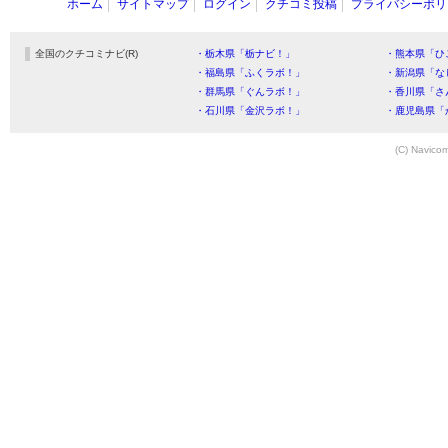
ホーム
サイトマップ
ログイン
クチコミ投稿
プライバシーポリ
全国のクチコミナビ(R)
・栃木県「栃ナビ！」
・熊本県「ひ
・福島県「ふくラボ！」
・新潟県「な
・群馬県「ぐんラボ！」
・香川県「さ
・石川県「金沢ラボ！」
・鹿児島県「
(C) Navicom