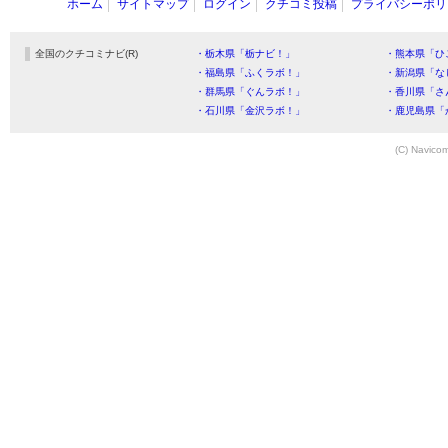
ホーム
サイトマップ
ログイン
クチコミ投稿
プライバシーポリ
全国のクチコミナビ(R)
・栃木県「栃ナビ！」
・熊本県「ひ
・福島県「ふくラボ！」
・新潟県「な
・群馬県「ぐんラボ！」
・香川県「さ
・石川県「金沢ラボ！」
・鹿児島県「
(C) Navicom