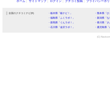
ホーム
サイトマップ
ログイン
クチコミ投稿
プライバシーポリ
全国のクチコミナビ(R)
・栃木県「栃ナビ！」
・熊本県「ひ
・福島県「ふくラボ！」
・新潟県「な
・群馬県「ぐんラボ！」
・香川県「さ
・石川県「金沢ラボ！」
・鹿児島県「
(C) Navicom