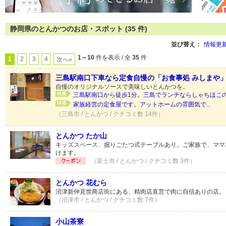
静岡県のとんかつのお店・スポット (35 件)
並び替え：
情報更
1～10
件を表示 / 全
35
件
1
2
3
4
次へ»
三島駅南口下車なら定食自慢の「お食事処 みしまや
自慢のオリジナルソースで美味しいとんかつを。
三島駅南口から徒歩1分。三島でランチならしゃちほこのよ
家族経営の定食屋です。アットホームの雰囲気で...
（三島市 / とんかつ / クチコミ数 14件）
とんかつ たか山
キッズスペース、掘りごたつ式テーブルあり。ご家族で、ママ
けます。
（富士市 / とんかつ / クチコミ数 3件）
とんかつ 花むら
沼津新仲見世商店街にある、精肉店直営で肉に自信ありの店。
（沼津市 / とんかつ / クチコミ数 7件）
小山茶寮