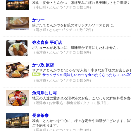
和食・宴会・とんかつ ほほ笑みこぼれる美味しさをご堪能く
（小山町 / とんかつ / クチコミ数 1件）
かつ一
揚げたてとんかつを伝統のオリジナルソースと共に。
（清水町 / とんかつ / クチコミ数 12件）
弥次喜多 平町店
ボリュームがある上に、風味豊かで胃にもたれません。
（沼津市 / とんかつ / クチコミ数 6件）
かつ政 原店
サクサクとんかつと“とろろ”が人気！小さなお子様のお楽しみ
サックサクの美味しいカツを食べたくなったらココへGO！
（沼津市 / とんかつ / クチコミ数 5件）
魚河岸にし与
地元の人達に愛される沼津港のお店。こだわりの鮮魚料理を食
（沼津市 / お食事処・和食全般 / クチコミ数 7件）
長泉茶寮
和食・とんかつを中心に、様々な定食や御膳がございます。法
ご予約承ります。
（長泉町 / とんかつ / クチコミ数 3件）