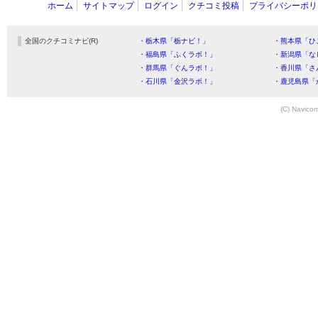
ホーム
サイトマップ
ログイン
クチコミ投稿
プライバシーポリ
全国のクチコミナビ(R)
・栃木県「栃ナビ！」
・熊本県「ひ
・福島県「ふくラボ！」
・新潟県「な
・群馬県「ぐんラボ！」
・香川県「さ
・石川県「金沢ラボ！」
・鹿児島県「
(C) Navicom