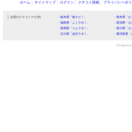
ホーム
サイトマップ
ログイン
クチコミ投稿
プライバシーポリ
全国のクチコミナビ(R)
・栃木県「栃ナビ！」
・熊本県「ひ
・福島県「ふくラボ！」
・新潟県「な
・群馬県「ぐんラボ！」
・香川県「さ
・石川県「金沢ラボ！」
・鹿児島県「
(C) Navicom