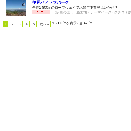
伊豆パノラマパーク
全長1,800mのロープウェイで絶景空中散歩はいかが？
（伊豆の国市 / 遊園地・テーマパーク / クチコミ数
1～10
件を表示 / 全
47
件
1
2
3
4
5
次へ»