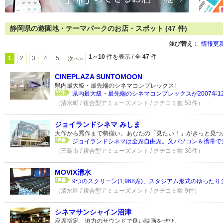
静岡県の遊園地・テーマパークのお店・スポット (47 件)
並び替え：
情報更
1～10
件を表示 / 全
47
件
1
2
3
4
5
次へ»
CINEPLAZA SUNTOMOON
県内最大級・最先端のシネマコンプレックス!
県内最大級・最先端のシネマコンプレックスが2007年12
（清水町 / 複合型アミューズメント / クチコミ数 53件）
ジョイランドシネマ みしま
大作から秀作まで勢揃い。あなたの「見たい！」がきっと見つ
ジョイランドシネマは全席自由席。又パソコン＆携帯で見
（三島市 / 複合型アミューズメント / クチコミ数 30件）
MOVIX清水
9つのスクリーン(1,968席)、スタジアム形式のゆったりシ
（清水区 / 複合型アミューズメント / クチコミ数 9件）
シネマサンシャイン沼津
座席指定、迫力のサウンドで良い映画をぜひ。