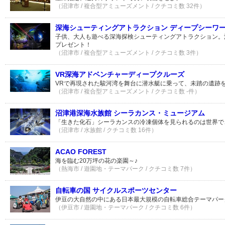
（沼津市 / 複合型アミューズメント / クチコミ数 32件）
深海シューティングアトラクション ディープシーワ
子供、大人も遊べる深海探検シューティングアトラクション。
プレゼント！
（沼津市 / 複合型アミューズメント / クチコミ数 3件）
VR深海アドベンチャーディープクルーズ
VRで再現された駿河湾を舞台に潜水艇に乗って、未踏の遺跡
（沼津市 / 複合型アミューズメント / クチコミ数 -件）
沼津港深海水族館 シーラカンス・ミュージアム
「生きた化石」シーラカンスの冷凍個体を見られるのは世界で
（沼津市 / 水族館 / クチコミ数 16件）
ACAO FOREST
海を臨む20万坪の花の楽園～♪
（熱海市 / 遊園地・テーマパーク / クチコミ数 7件）
自転車の国 サイクルスポーツセンター
伊豆の大自然の中にある日本最大規模の自転車総合テーマパー
（伊豆市 / 遊園地・テーマパーク / クチコミ数 6件）