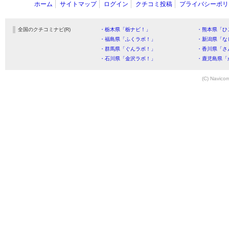
ホーム
サイトマップ
ログイン
クチコミ投稿
プライバシーポリ
全国のクチコミナビ(R)
・栃木県「栃ナビ！」
・熊本県「ひ
・福島県「ふくラボ！」
・新潟県「な
・群馬県「ぐんラボ！」
・香川県「さ
・石川県「金沢ラボ！」
・鹿児島県「
(C) Navicom