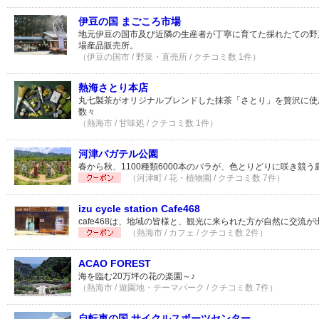
伊豆の国 まごころ市場
地元伊豆の国市及び近隣の生産者が丁寧に育てた採れたての野
場産品販売所。
（伊豆の国市 / 野菜・直売所 / クチコミ数 1件）
熱海さとり本店
丸七製茶がオリジナルブレンドした抹茶「さとり」を贅沢に使
数々
（熱海市 / 甘味処 / クチコミ数 1件）
河津バガテル公園
春から秋、1100種類6000本のバラが、色とりどりに咲き競う
（河津町 / 花・植物園 / クチコミ数 7件）
izu cycle station Cafe468
cafe468は、地域の皆様と、観光に来られた方が自然に交流
（熱海市 / カフェ / クチコミ数 2件）
ACAO FOREST
海を臨む20万坪の花の楽園～♪
（熱海市 / 遊園地・テーマパーク / クチコミ数 7件）
自転車の国 サイクルスポーツセンター