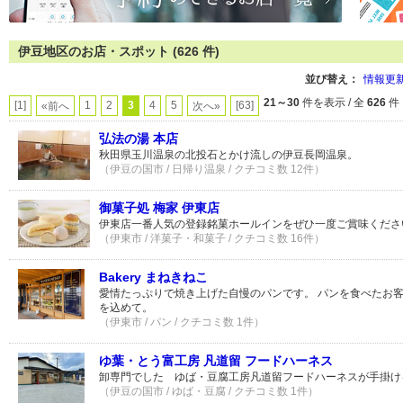
伊豆地区のお店・スポット (626 件)
並び替え：
情報更
21～30
件を表示 / 全
626
件
[1]
1
2
3
4
5
[63]
«前へ
次へ»
弘法の湯 本店
秋田県玉川温泉の北投石とかけ流しの伊豆長岡温泉。
（伊豆の国市 / 日帰り温泉 / クチコミ数 12件）
御菓子処 梅家 伊東店
伊東店一番人気の登録銘菓ホールインをぜひ一度ご賞味くださ
（伊東市 / 洋菓子・和菓子 / クチコミ数 16件）
Bakery まねきねこ
愛情たっぷりで焼き上げた自慢のパンです。 パンを食べたお
を込めて。
（伊東市 / パン / クチコミ数 1件）
ゆ葉・とう富工房 凡道留 フードハーネス
卸専門でした ゆば・豆腐工房凡道留フードハーネスが手掛け
（伊豆の国市 / ゆば・豆腐 / クチコミ数 1件）