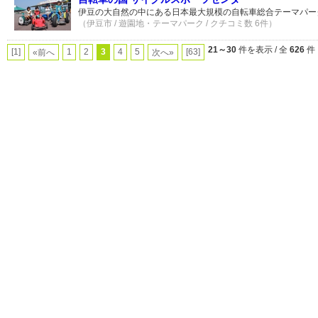
伊豆の大自然の中にある日本最大規模の自転車総合テーマパー
（伊豆市 / 遊園地・テーマパーク / クチコミ数 6件）
21～30
件を表示 / 全
626
件
[1]
1
2
3
4
5
[63]
«前へ
次へ»