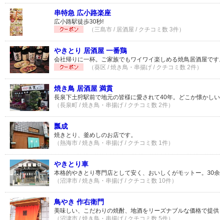
串特急 広小路楽座
広小路駅徒歩30秒!
（三島市 / 居酒屋 / クチコミ数 3件）
やきとり 居酒屋 一番鶏
会社帰りに一杯。ご家族でもワイワイ楽しめる焼鳥居酒屋です
（葵区 / 焼き鳥・串揚げ / クチコミ数 2件）
焼き鳥 居酒屋 満貫
長泉下土狩駅前で地元の皆様に愛されて40年。どこか懐かし
（長泉町 / 焼き鳥・串揚げ / クチコミ数 2件）
瓢成
焼きとり、釜めしのお店です。
（熱海市 / 焼き鳥・串揚げ / クチコミ数 1件）
やきとり車
本格的やきとり専門店として安く、おいしくがモットー。30
（沼津市 / 焼き鳥・串揚げ / クチコミ数 10件）
鳥やき 作右衛門
美味しい、こだわりの焼酎、地酒をリーズナブルな価格で提供
（沼津市 / 焼き鳥・串揚げ / クチコミ数 5件）