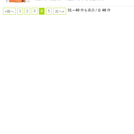
31～40
件を表示 / 全
48
件
1
2
3
4
5
«前へ
次へ»