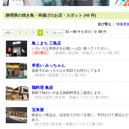
静岡県の焼き鳥・串揚げのお店・スポット (48 件)
並び替え：
情報更
31～40
件を表示 / 全
48
件
1
2
3
4
5
«前へ
次へ»
鳥こまち 三島店
いろいろな串焼きをお腹いっぱい食べてください。
（長泉町 / 焼き鳥・串揚げ / クチコミ数 2件）
串笑い みっちゃん
道産子のみっちゃんが笑顔でお待ちしてます
（熱海市 / 居酒屋 / クチコミ数 1件）
鶏料理 鳥栄
新鮮で味わいのある鶏肉料理をご提供します。
（伊豆の国市 / 焼き鳥・串揚げ / クチコミ数 16件）
宝来屋
絶品もつ煮込は、ほぼ全てのモツを使い、半日かけて煮込んだ
あり。
（富士宮市 / 焼き鳥・串揚げ / クチコミ数 1件）