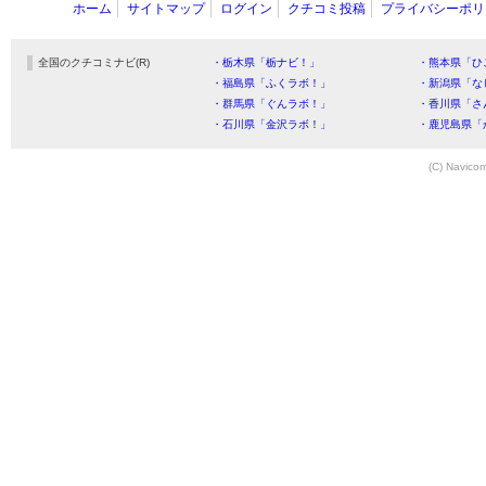
ホーム
サイトマップ
ログイン
クチコミ投稿
プライバシーポリ
全国のクチコミナビ(R)
・栃木県「栃ナビ！」
・熊本県「ひ
・福島県「ふくラボ！」
・新潟県「な
・群馬県「ぐんラボ！」
・香川県「さ
・石川県「金沢ラボ！」
・鹿児島県「
(C) Navicom