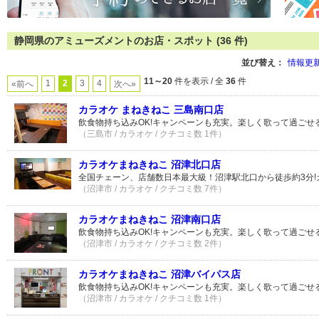
静岡県のアミューズメントのお店・スポット (36 件)
並び替え：
情報更
11～20
件を表示 / 全
36
件
1
2
3
4
«前へ
次へ»
カラオケ まねきねこ 三島南口店
飲食物持ち込みOK!キャンペーンも充実。楽しく歌って過ごせ
（三島市 / カラオケ / クチコミ数 1件）
カラオケまねきねこ 沼津北口店
全国チェーン、店舗数日本最大級！沼津駅北口から徒歩約3分!
（沼津市 / カラオケ / クチコミ数 7件）
カラオケまねきねこ 沼津南口店
飲食物持ち込みOK!キャンペーンも充実。楽しく歌って過ごせ
（沼津市 / カラオケ / クチコミ数 2件）
カラオケまねきねこ 沼津バイパス店
飲食物持ち込みOK!キャンペーンも充実。楽しく歌って過ごせ
（沼津市 / カラオケ / クチコミ数 1件）