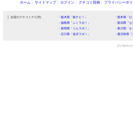
ホーム
サイトマップ
ログイン
クチコミ投稿
プライバシーポリ
全国のクチコミナビ(R)
・栃木県「栃ナビ！」
・熊本県「ひ
・福島県「ふくラボ！」
・新潟県「な
・群馬県「ぐんラボ！」
・香川県「さ
・石川県「金沢ラボ！」
・鹿児島県「
(C) Navicom