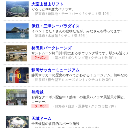
大室山登山リフト
ぐるっと360度大パノラマ。
（伊東市 / 遊園地・テーマパーク / クチコミ数 19件）
伊豆・三津シーパラダイス
イベントとたくさんの動物たちが、みなさんを待ってます!
（沼津市 / 水族館 / クチコミ数 35件）
柿田川パークレーンズ
サントムーン柿田川2階にあるボウリング場です。駅から近く
（清水町 / ボウリング場 / クチコミ数 5件）
静岡サッカーミュージアム
静岡サッカーの歴史のすべてがわかるミュージアム。無料なの
（長泉町 / 複合型アミューズメント / クチコミ数 3件）
熱海城
お得なクーポン配信中！熱海一の絶景パノラマ展望天守閣と、
コーナー。
（熱海市 / 自然・景勝地 / クチコミ数 7件）
天城ドーム
全天候型の多目的スポーツ施設