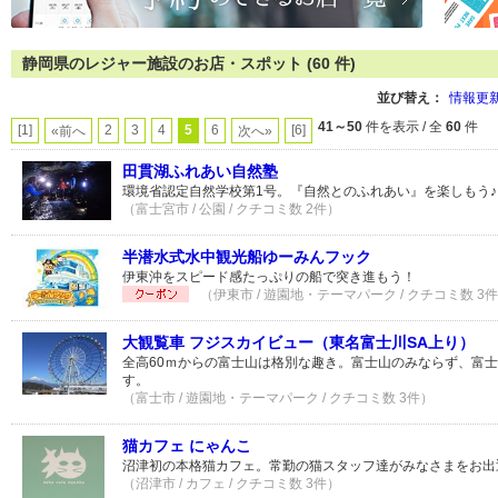
静岡県のレジャー施設のお店・スポット (60 件)
並び替え：
情報更
41～50
件を表示 / 全
60
件
[1]
2
3
4
5
6
[6]
«前へ
次へ»
田貫湖ふれあい自然塾
環境省認定自然学校第1号。『自然とのふれあい』を楽しもう♪
（富士宮市 / 公園 / クチコミ数 2件）
半潜水式水中観光船ゆーみんフック
伊東沖をスピード感たっぷりの船で突き進もう！
（伊東市 / 遊園地・テーマパーク / クチコミ数 3
大観覧車 フジスカイビュー（東名富士川SA上り）
全高60ｍからの富士山は格別な趣き。富士山のみならず、富
す。
（富士市 / 遊園地・テーマパーク / クチコミ数 3件）
猫カフェ にゃんこ
沼津初の本格猫カフェ。常勤の猫スタッフ達がみなさまをお出
（沼津市 / カフェ / クチコミ数 3件）