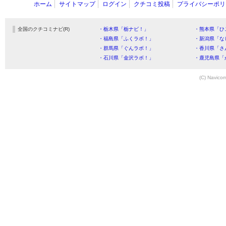
ホーム
サイトマップ
ログイン
クチコミ投稿
プライバシーポリ
全国のクチコミナビ(R)
・栃木県「栃ナビ！」
・熊本県「ひ
・福島県「ふくラボ！」
・新潟県「な
・群馬県「ぐんラボ！」
・香川県「さ
・石川県「金沢ラボ！」
・鹿児島県「
(C) Navicom