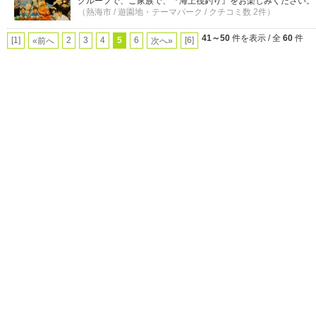
グループで、ご家族で、『海上筏釣り』をお楽しみください。
（熱海市 / 遊園地・テーマパーク / クチコミ数 2件）
41～50
件を表示 / 全
60
件
[1]
2
3
4
5
6
[6]
«前へ
次へ»