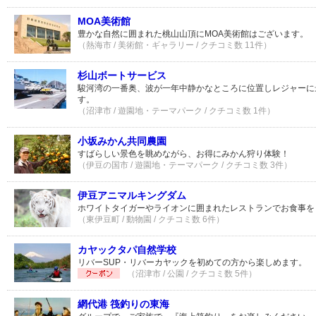
MOA美術館
豊かな自然に囲まれた桃山山頂にMOA美術館はございます。
（熱海市 / 美術館・ギャラリー / クチコミ数 11件）
杉山ボートサービス
駿河湾の一番奥、波が一年中静かなところに位置しレジャーに
す。
（沼津市 / 遊園地・テーマパーク / クチコミ数 1件）
小坂みかん共同農園
すばらしい景色を眺めながら、お得にみかん狩り体験！
（伊豆の国市 / 遊園地・テーマパーク / クチコミ数 3件）
伊豆アニマルキングダム
ホワイトタイガーやライオンに囲まれたレストランでお食事を
（東伊豆町 / 動物園 / クチコミ数 6件）
カヤックタパ自然学校
リバーSUP・リバーカヤックを初めての方から楽しめます。
（沼津市 / 公園 / クチコミ数 5件）
網代港 筏釣りの東海