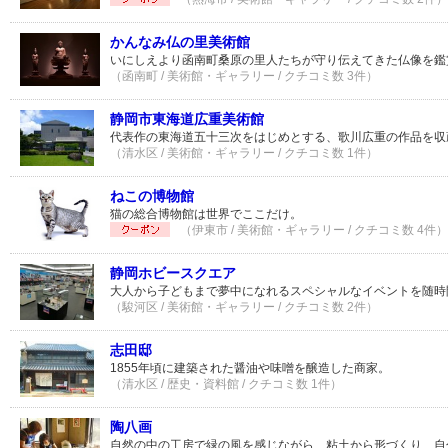
かんなみ仏の里美術館
いにしえより函南町桑原の里人たちが守り伝えてきた仏像を鑑
（函南町 / 美術館・ギャラリー / クチコミ数 3件）
静岡市東海道広重美術館
代表作の東海道五十三次をはじめとする、歌川広重の作品を収
（清水区 / 美術館・ギャラリー / クチコミ数 1件）
ねこの博物館
猫の総合博物館は世界でここだけ。
（伊東市 / 美術館・ギャラリー / クチコミ数 4件）
静岡ホビースクエア
大人から子どもまで夢中になれるスペシャルなイベントを随時
（駿河区 / 美術館・ギャラリー / クチコミ数 2件）
志田邸
1855年頃に建築された醤油や味噌を醸造した商家。
（清水区 / 歴史・資料館 / クチコミ数 1件）
陶八画
自然の中の工房で緑の風を感じながら、粘土から形づくり、自