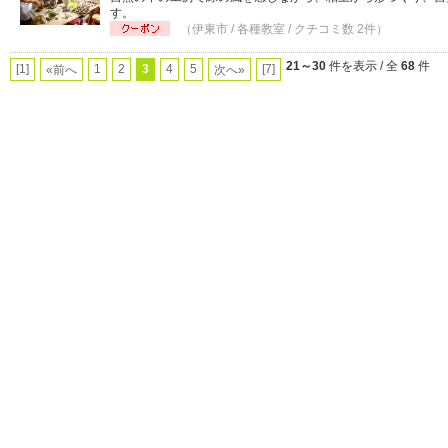
す。
（伊東市 / 各種教室 / クチコミ数 2件）
21～30
件を表示 / 全
68
件
[1]
1
2
3
4
5
[7]
«前へ
次へ»