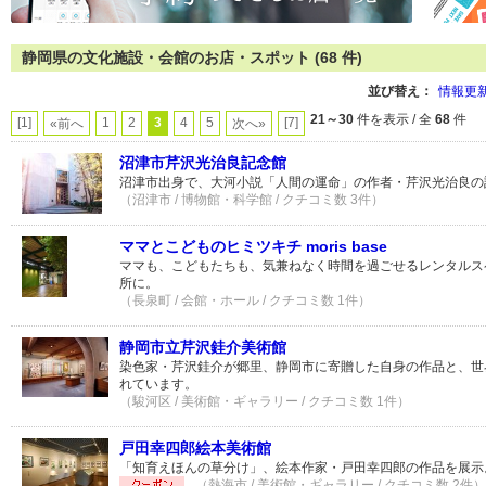
静岡県の文化施設・会館のお店・スポット (68 件)
並び替え：
情報更
21～30
件を表示 / 全
68
件
[1]
1
2
3
4
5
[7]
«前へ
次へ»
沼津市芹沢光治良記念館
沼津市出身で、大河小説「人間の運命」の作者・芹沢光治良の
（沼津市 / 博物館・科学館 / クチコミ数 3件）
ママとこどものヒミツキチ moris base
ママも、こどもたちも、気兼ねなく時間を過ごせるレンタルス
所に。
（長泉町 / 会館・ホール / クチコミ数 1件）
静岡市立芹沢銈介美術館
染色家・芹沢銈介が郷里、静岡市に寄贈した自身の作品と、世
れています。
（駿河区 / 美術館・ギャラリー / クチコミ数 1件）
戸田幸四郎絵本美術館
「知育えほんの草分け」、絵本作家・戸田幸四郎の作品を展示
（熱海市 / 美術館・ギャラリー / クチコミ数 2件）