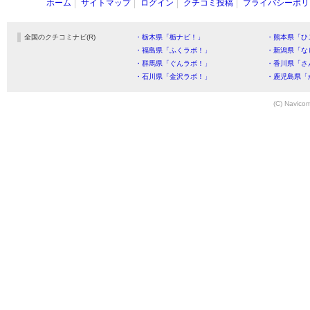
ホーム
サイトマップ
ログイン
クチコミ投稿
プライバシーポリ
全国のクチコミナビ(R)
・栃木県「栃ナビ！」
・熊本県「ひ
・福島県「ふくラボ！」
・新潟県「な
・群馬県「ぐんラボ！」
・香川県「さ
・石川県「金沢ラボ！」
・鹿児島県「
(C) Navicom