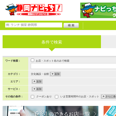
条件で検索
お店・スポット名のみで検索
ワード検索：
カテゴリ：
文化施設・会館
追加
エリア：
追加
サービス：
追加
その他の条件：
クーポンあり
いま営業時間中のお店・スポット
さらに条