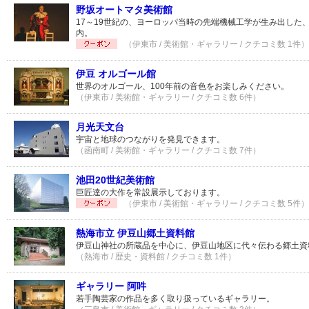
野坂オートマタ美術館
17～19世紀の、ヨーロッパ当時の先端機械工学が生み出した
内。
（伊東市 / 美術館・ギャラリー / クチコミ数 1件）
伊豆 オルゴール館
世界のオルゴール、100年前の音色をお楽しみください。
（伊東市 / 美術館・ギャラリー / クチコミ数 6件）
月光天文台
宇宙と地球のつながりを発見できます。
（函南町 / 美術館・ギャラリー / クチコミ数 7件）
池田20世紀美術館
巨匠達の大作を常設展示しております。
（伊東市 / 美術館・ギャラリー / クチコミ数 5件）
熱海市立 伊豆山郷土資料館
伊豆山神社の所蔵品を中心に、伊豆山地区に代々伝わる郷土資
（熱海市 / 歴史・資料館 / クチコミ数 1件）
ギャラリー 阿吽
若手陶芸家の作品を多く取り扱っているギャラリー。