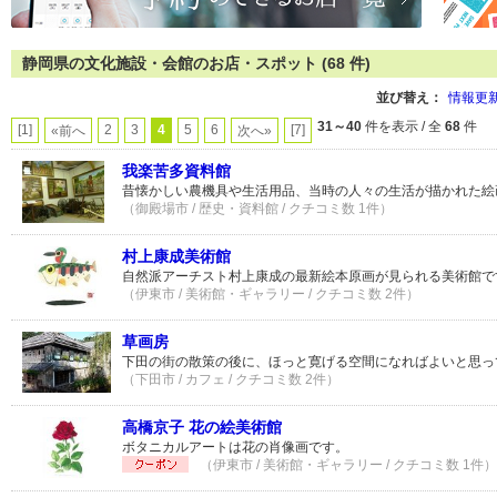
静岡県の文化施設・会館のお店・スポット (68 件)
並び替え：
情報更
31～40
件を表示 / 全
68
件
[1]
2
3
4
5
6
[7]
«前へ
次へ»
我楽苦多資料館
昔懐かしい農機具や生活用品、当時の人々の生活が描かれた絵
（御殿場市 / 歴史・資料館 / クチコミ数 1件）
村上康成美術館
自然派アーチスト村上康成の最新絵本原画が見られる美術館で
（伊東市 / 美術館・ギャラリー / クチコミ数 2件）
草画房
下田の街の散策の後に、ほっと寛げる空間になればよいと思っ
（下田市 / カフェ / クチコミ数 2件）
高橋京子 花の絵美術館
ボタニカルアートは花の肖像画です。
（伊東市 / 美術館・ギャラリー / クチコミ数 1件）