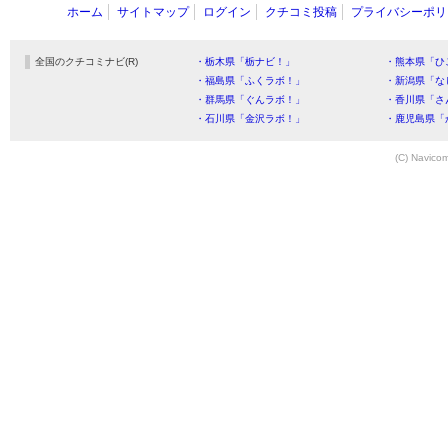
ホーム
サイトマップ
ログイン
クチコミ投稿
プライバシーポリ
全国のクチコミナビ(R)
・栃木県「栃ナビ！」
・熊本県「ひ
・福島県「ふくラボ！」
・新潟県「な
・群馬県「ぐんラボ！」
・香川県「さ
・石川県「金沢ラボ！」
・鹿児島県「
(C) Navicom