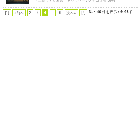
（三島市 / 美術館・ギャラリー / クチコミ数 3件）
31～40
件を表示 / 全
68
件
[1]
2
3
4
5
6
[7]
«前へ
次へ»