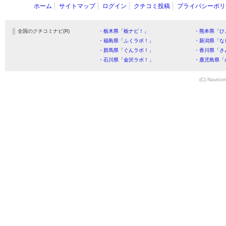
ホーム
サイトマップ
ログイン
クチコミ投稿
プライバシーポリ
全国のクチコミナビ(R)
・栃木県「栃ナビ！」
・熊本県「ひ
・福島県「ふくラボ！」
・新潟県「な
・群馬県「ぐんラボ！」
・香川県「さ
・石川県「金沢ラボ！」
・鹿児島県「
(C) Navicom