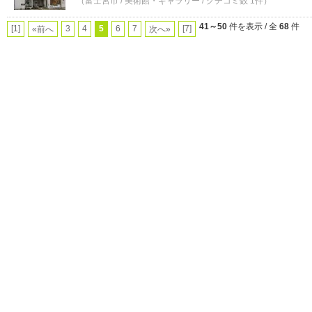
（富士宮市 / 美術館・ギャラリー / クチコミ数 1件）
41～50
件を表示 / 全
68
件
[1]
3
4
5
6
7
[7]
«前へ
次へ»