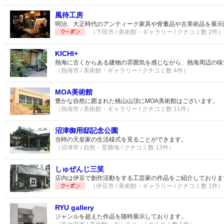
風待工房
明治、大正時代のアンティーク家具や骨董品や古美術品を展示
（下田市 / 美術館・ギャラリー / クチコミ数 2件）
KICHI+
熱海に古くからある建物の雰囲気を感じながら、熱海周辺の味
（熱海市 / 美術館・ギャラリー / クチコミ数 4件）
MOA美術館
豊かな自然に囲まれた桃山山頂にMOA美術館はございます。
（熱海市 / 美術館・ギャラリー / クチコミ数 11件）
沼津御用邸記念公園
当時の天皇家の生活様式を見ることができます。
（沼津市 / 自然・景勝地 / クチコミ数 13件）
しゅぜんじ三笑
店内は伊豆で創作活動をする工芸家の作品をご紹介しておりま
（伊豆市 / 美術館・ギャラリー / クチコミ数 1件）
RYU gallery
ジャンルを超えた作品を随時展示しております。