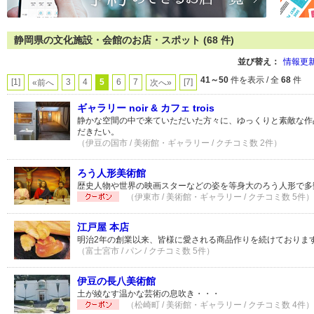
静岡県の文化施設・会館のお店・スポット (68 件)
並び替え：
情報更
41～50
件を表示 / 全
68
件
[1]
3
4
5
6
7
[7]
«前へ
次へ»
ギャラリー noir & カフェ trois
静かな空間の中で来ていただいた方々に、ゆっくりと素敵な作
だきたい。
（伊豆の国市 / 美術館・ギャラリー / クチコミ数 2件）
ろう人形美術館
歴史人物や世界の映画スターなどの姿を等身大のろう人形で多
（伊東市 / 美術館・ギャラリー / クチコミ数 5件）
江戸屋 本店
明治2年の創業以来、皆様に愛される商品作りを続けておりま
（富士宮市 / パン / クチコミ数 5件）
伊豆の長八美術館
土が綾なす温かな芸術の息吹き・・・
（松崎町 / 美術館・ギャラリー / クチコミ数 4件）