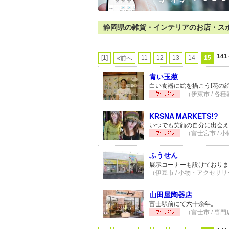
静岡県の雑貨・インテリアのお店・スポット
141
[1]
11
12
13
14
15
«前へ
青い玉葱
白い食器に絵を描こう!花の
（伊東市 / 各種
KRSNA MARKETS!?
いつでも笑顔の自分に出会え
（富士宮市 / 
ふうせん
展示コーナーも設けておりま
（伊豆市 / 小物・アクセサリー
山田屋陶器店
富士駅前にて六十余年。
（富士市 / 専門