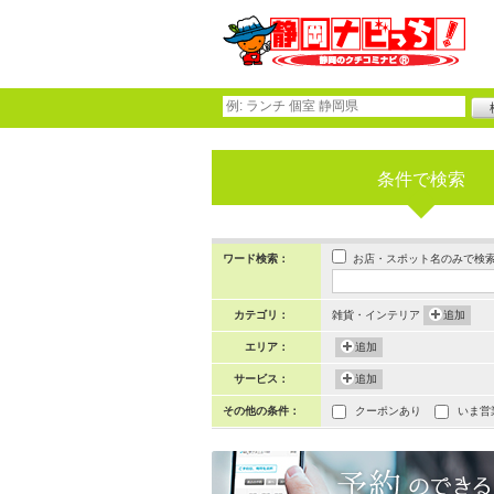
条件で検索
お店・スポット名のみで検
ワード検索：
カテゴリ：
雑貨・インテリア
追加
エリア：
追加
サービス：
追加
その他の条件：
クーポンあり
いま営