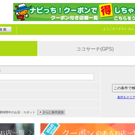
ようこそ！
ゲスト
さん
ココサーチ(GPS)
索
条件をクリ
業時間中のお店・スポット
さらに条件追加