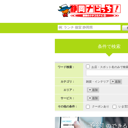
条件で検索
お店・スポット名のみで検
ワード検索：
カテゴリ：
雑貨・インテリア
追加
エリア：
追加
サービス：
追加
その他の条件：
クーポンあり
いま営