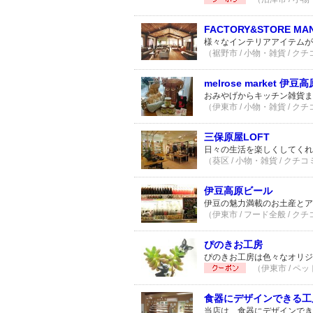
FACTORY&STORE MAN
様々なインテリアアイテムが
（裾野市 / 小物・雑貨 / クチ
melrose market 伊豆
おみやげからキッチン雑貨ま
（伊東市 / 小物・雑貨 / クチ
三保原屋LOFT
日々の生活を楽しくしてくれ
（葵区 / 小物・雑貨 / クチコ
伊豆高原ビール
伊豆の魅力満載のお土産とア
（伊東市 / フード全般 / クチ
ぴのきお工房
ぴのきお工房は色々なオリジ
（伊東市 / ペッ
食器にデザインできる工
当店は、食器にデザインでき