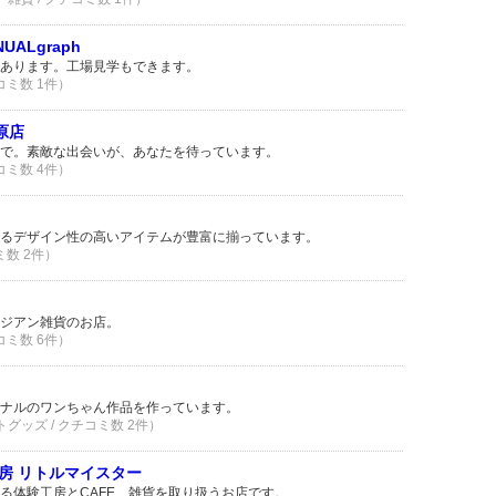
UALgraph
あります。工場見学もできます。
コミ数 1件）
高原店
で。素敵な出会いが、あなたを待っています。
コミ数 4件）
るデザイン性の高いアイテムが豊富に揃っています。
ミ数 2件）
ジアン雑貨のお店。
コミ数 6件）
ナルのワンちゃん作品を作っています。
トグッズ / クチコミ数 2件）
房 リトルマイスター
る体験工房とCAFE、雑貨を取り扱うお店です。