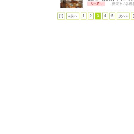
（伊東市 / 各種
[1]
1
2
3
4
5
«前へ
次へ»