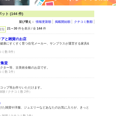
 (144 件)
並び替え：
情報更新順
掲載開始順
クチコミ数順
21～30
件を表示 / 全
144
件
[15]
テリアと雑貨のお店
健康にすくすく育つ住宅メーカー、サンプラスが運営する家具&
コミ数 8件）
古集堂
クター等、古美術全般のお店です。
コミ数 1件）
コップ等お作りいただけます。
験 / クチコミ数 2件）
)
いつけた雑貨や洋服、ジュエリーなどあなたのお気に入りが、きっと
・雑貨 / クチコミ数 1件）