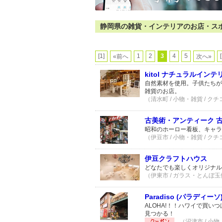
静岡県の雑貨・インテリアのお店・スポット
[1]
1
2
3
4
5
«前へ
次へ»
kitol ナチュラルイン
自然素材を使用。子供たちが
雑貨のお店。
（清水町 / 小物・雑貨 / クチ
古美術・アンティーク 
昭和のホーロー看板、キャラ
（伊豆市 / 小物・雑貨 / クチ
伊豆クラフトハウス
どなたでも楽しくオリジナル
（伊東市 / ガラス・とんぼ玉体
Paradiso (パラディーソ
ALOHA!！！ハワイで買
見つかる！
（沼津市 / 小物