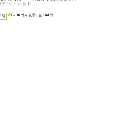
教室 / クチコミ数 1件）
21～30
件を表示 / 全
144
件
[15]