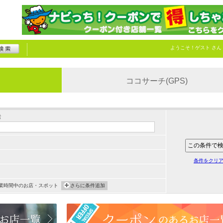
ようこそ！
ゲスト
さん
ココサーチ(GPS)
索
条件をクリ
業時間中のお店・スポット
さらに条件追加