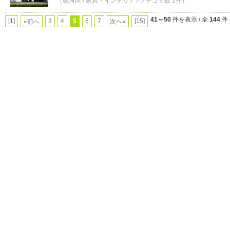
（駿河区 / 家具・インテリア / クチコミ数 1件）
41～50
件を表示 / 全
144
件
[1]
3
4
5
6
7
[15]
«前へ
次へ»