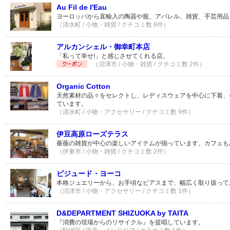
Au Fil de I'Eau
ヨーロッパから直輸入の陶器や籠、アパレル、雑貨、手芸用品
（清水町 / 小物・雑貨 / クチコミ数 8件）
アルカンシェル・御幸町本店
「私って幸せ!」と感じさせてくれる店。
（沼津市 / 小物・雑貨 / クチコミ数 2件）
Organic Cotton
天然素材の品々をセレクトし、レディスウェアを中心に下着、
ています。
（清水町 / 小物・アクセサリー / クチコミ数 9件）
伊豆高原ローズテラス
薔薇の雑貨が中心の楽しいアイテムが揃っています。カフェも
（伊東市 / 小物・雑貨 / クチコミ数 2件）
ビジュード・ヨーコ
本格ジュエリーから、お手頃なピアスまで、幅広く取り扱って
（沼津市 / 小物・アクセサリー / クチコミ数 1件）
D&DEPARTMENT SHIZUOKA by TAITA
『消費の現場からのリサイクル』を提唱しています。