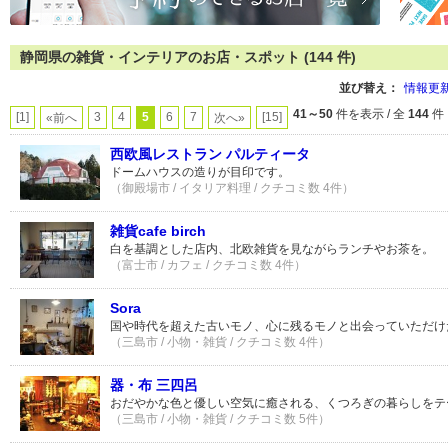
静岡県の雑貨・インテリアのお店・スポット (144 件)
並び替え：
情報更
41～50
件を表示 / 全
144
件
[1]
3
4
5
6
7
[15]
«前へ
次へ»
西欧風レストラン パルティータ
ドームハウスの造りが目印です。
（御殿場市 / イタリア料理 / クチコミ数 4件）
雑貨cafe birch
白を基調とした店内、北欧雑貨を見ながらランチやお茶を。
（富士市 / カフェ / クチコミ数 4件）
Sora
国や時代を超えた古いモノ、心に残るモノと出会っていただけ
（三島市 / 小物・雑貨 / クチコミ数 4件）
器・布 三四呂
おだやかな色と優しい空気に癒される、くつろぎの暮らしをテ
（三島市 / 小物・雑貨 / クチコミ数 5件）