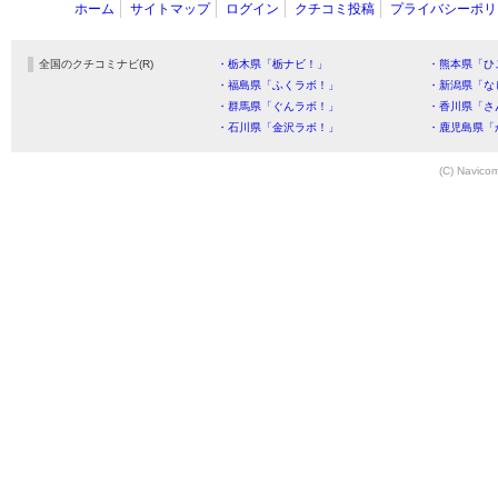
ホーム
サイトマップ
ログイン
クチコミ投稿
プライバシーポリ
全国のクチコミナビ(R)
・栃木県「栃ナビ！」
・熊本県「ひ
・福島県「ふくラボ！」
・新潟県「な
・群馬県「ぐんラボ！」
・香川県「さ
・石川県「金沢ラボ！」
・鹿児島県「
(C) Navicom