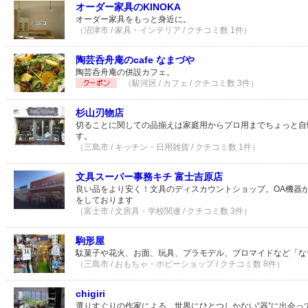
オーダー家具のKINOKA
オーダー家具をもっと身近に。
（沼津市 / 家具・インテリア / クチコミ数 1件）
陶芸呑舟庵のcafe なまづや
陶芸呑舟庵の併設カフェ。
（駿河区 / カフェ / クチコミ数 3件）
杉山刃物店
切ることに関しての品揃えは家庭用からプロ用までちょっと自
す。
（三島市 / キッチン・日用雑貨 / クチコミ数 1件）
文具スーパー事務キチ 富士吉原店
良い品をより安く！文具のディスカウントショップ。OA機器
をしております
（富士市 / 文房具・学校関連 / クチコミ数 3件）
駒形屋
駄菓子や花火、お面、玩具、プラモデル、ブロマイドなど「なつか
（三島市 / おもちゃ・ホビーショップ / クチコミ数 8件）
chigiri
選りすぐりの作家による、世界にひとつしかない“器”に出会っ