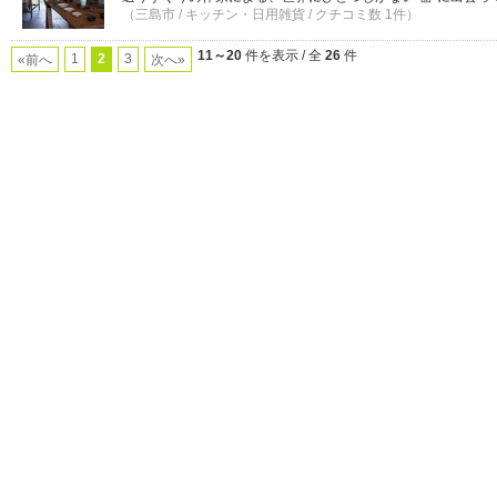
（三島市 / キッチン・日用雑貨 / クチコミ数 1件）
11～20
件を表示 / 全
26
件
1
2
3
«前へ
次へ»