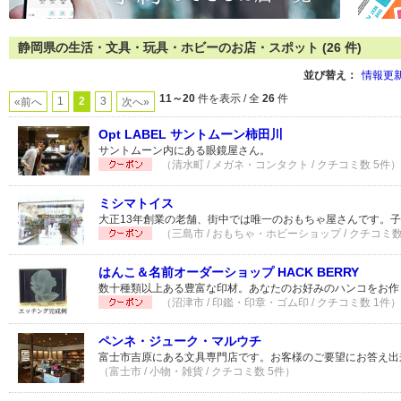
静岡県の生活・文具・玩具・ホビーのお店・スポット (26 件)
並び替え：
情報更
11～20
件を表示 / 全
26
件
1
2
3
«前へ
次へ»
Opt LABEL サントムーン柿田川
サントムーン内にある眼鏡屋さん。
（清水町 / メガネ・コンタクト / クチコミ数 5件）
ミシマトイス
大正13年創業の老舗、街中では唯一のおもちゃ屋さんです。
（三島市 / おもちゃ・ホビーショップ / クチコミ数
はんこ＆名前オーダーショップ HACK BERRY
数十種類以上ある豊富な印材。あなたのお好みのハンコをお作
（沼津市 / 印鑑・印章・ゴム印 / クチコミ数 1件）
ペンネ・ジューク・マルウチ
富士市吉原にある文具専門店です。お客様のご要望にお答え出
（富士市 / 小物・雑貨 / クチコミ数 5件）