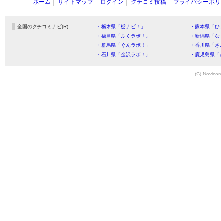
ホーム
サイトマップ
ログイン
クチコミ投稿
プライバシーポリ
全国のクチコミナビ(R)
・栃木県「栃ナビ！」
・熊本県「ひ
・福島県「ふくラボ！」
・新潟県「な
・群馬県「ぐんラボ！」
・香川県「さ
・石川県「金沢ラボ！」
・鹿児島県「
(C) Navicom