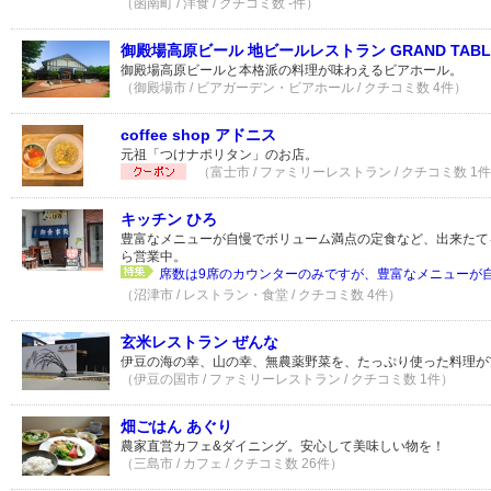
（函南町 / 洋食 / クチコミ数 -件）
御殿場高原ビール 地ビールレストラン GRAND TABL
御殿場高原ビールと本格派の料理が味わえるビアホール。
（御殿場市 / ビアガーデン・ビアホール / クチコミ数 4件）
coffee shop アドニス
元祖「つけナポリタン」のお店。
（富士市 / ファミリーレストラン / クチコミ数 1
キッチン ひろ
豊富なメニューが自慢でボリューム満点の定食など、出来たてを
ら営業中。
席数は9席のカウンターのみですが、豊富なメニューが自慢
（沼津市 / レストラン・食堂 / クチコミ数 4件）
玄米レストラン ぜんな
伊豆の海の幸、山の幸、無農薬野菜を、たっぷり使った料理が
（伊豆の国市 / ファミリーレストラン / クチコミ数 1件）
畑ごはん あぐり
農家直営カフェ&ダイニング。安心して美味しい物を！
（三島市 / カフェ / クチコミ数 26件）