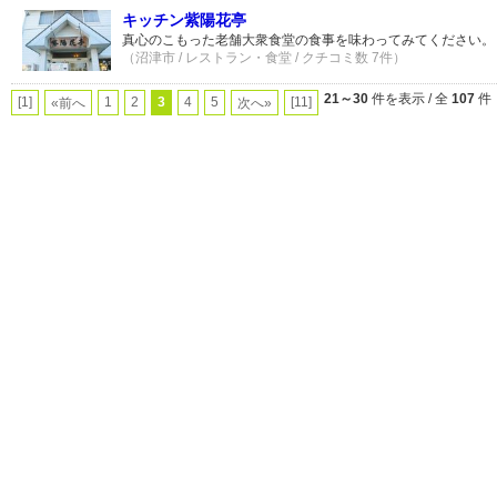
キッチン紫陽花亭
真心のこもった老舗大衆食堂の食事を味わってみてください。
（沼津市 / レストラン・食堂 / クチコミ数 7件）
21～30
件を表示 / 全
107
件
[1]
1
2
3
4
5
[11]
«前へ
次へ»