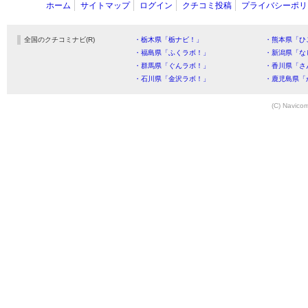
ホーム
サイトマップ
ログイン
クチコミ投稿
プライバシーポリ
全国のクチコミナビ(R)
・栃木県「栃ナビ！」
・熊本県「ひ
・福島県「ふくラボ！」
・新潟県「な
・群馬県「ぐんラボ！」
・香川県「さ
・石川県「金沢ラボ！」
・鹿児島県「
(C) Navicom