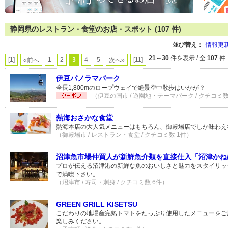
静岡県のレストラン・食堂のお店・スポット (107 件)
並び替え：
情報更
21～30
件を表示 / 全
107
件
[1]
1
2
3
4
5
[11]
«前へ
次へ»
伊豆パノラマパーク
全長1,800mのロープウェイで絶景空中散歩はいかが？
（伊豆の国市 / 遊園地・テーマパーク / クチコミ数
熱海おさかな食堂
熱海本店の大人気メニューはもちろん、御殿場店でしか味わえ
（御殿場市 / レストラン・食堂 / クチコミ数 1件）
沼津魚市場仲買人が新鮮魚介類を直接仕入「沼津かね
プロが伝える沼津港の新鮮な魚のおいしさと魅力をスタイリッ
で満喫下さい。
（沼津市 / 寿司・刺身 / クチコミ数 6件）
GREEN GRILL KISETSU
こだわりの地場産完熟トマトをたっぷり使用したメニューをご
楽しみください。