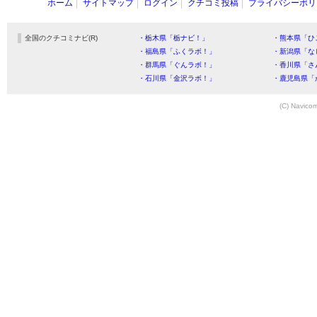
ホーム
サイトマップ
ログイン
クチコミ投稿
プライバシーポリ
全国のクチコミナビ(R)
・栃木県「栃ナビ！」
・熊本県「ひ
・福島県「ふくラボ！」
・新潟県「な
・群馬県「ぐんラボ！」
・香川県「さ
・石川県「金沢ラボ！」
・鹿児島県「
(C) Navicom