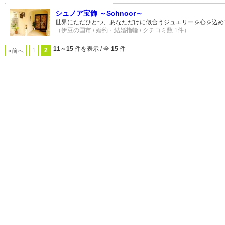
シュノア宝飾 ～Schnoor～
世界にただひとつ、あなただけに似合うジュエリーを心を込め
（伊豆の国市 / 婚約・結婚指輪 / クチコミ数 1件）
11～15
件を表示 / 全
15
件
1
2
«前へ