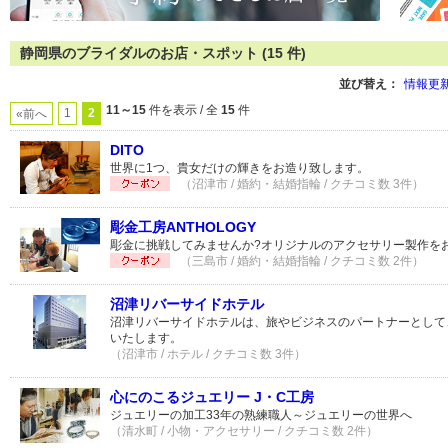
静岡県のブライダルのお店・スポット (15 件)
並び替え：
情報更
11～15
件を表示 / 全
15
件
1
2
«前へ
DITO
世界に1つ、貴女だけの輝きをお造り致します。
（沼津市 / 婚約・結婚指輪 / クチコミ数 3件）
彫金工房ANTHOLOGY
彫金に挑戦してみませんか?オリジナルのアクセサリー製作をお
（三島市 / 婚約・結婚指輪 / クチコミ数 2件）
沼津リバーサイドホテル
沼津リバーサイドホテルは、旅やビジネスのパートナーとして
いたします。
（沼津市 / ホテル / クチコミ数 3件）
心にのこるジュエリー J・C工房
ジュエリーの加工33年の熟練職人～ジュエリーの世界へ
（清水町 / 小物・アクセサリー / クチコミ数 2件）