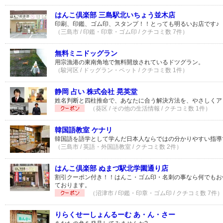
はんこ倶楽部 三島駅北いちょう並木店
印刷、印鑑、ゴム印、スタンプ！！とっても明るいお店です♪
（三島市 / 印鑑・印章・ゴム印 / クチコミ数 7件）
無料ミニドッグラン
用宗漁港の東南角地で無料開放されているドツグラン。
（駿河区 / ドッグラン・ペット / クチコミ数 1件）
静岡 占い 株式会社 晃英堂
姓名判断と四柱推命で、あなたに合う解決方法を、やさしくア
（葵区 / その他の生活情報 / クチコミ数 1件）
韓国語教室 ケナリ
韓国語を語学として学んだ日本人ならではの分かりやすい指導
（三島市 / 英語・外国語教室 / クチコミ数 2件）
はんこ倶楽部 ぬまづ駅北学園通り店
割引クーポン付き！！はんこ・ゴム印・名刺の事なら何でもお
ております。
（沼津市 / 印鑑・印章・ゴム印 / クチコミ数 7件）
りらくせーしょんるーむ あ・ん・さー