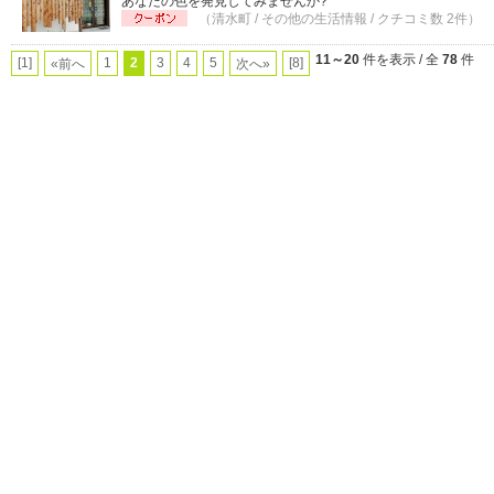
あなたの色を発見してみませんか?
（清水町 / その他の生活情報 / クチコミ数 2件）
11～20
件を表示 / 全
78
件
[1]
1
2
3
4
5
[8]
«前へ
次へ»