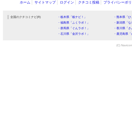
ホーム
サイトマップ
ログイン
クチコミ投稿
プライバシーポリ
全国のクチコミナビ(R)
・栃木県「栃ナビ！」
・熊本県「ひ
・福島県「ふくラボ！」
・新潟県「な
・群馬県「ぐんラボ！」
・香川県「さ
・石川県「金沢ラボ！」
・鹿児島県「
(C) Navicom