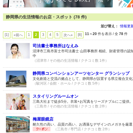
静岡県の生活情報のお店・スポット (78 件)
並び替え：
情報更
11～20
件を表示 / 全
78
件
[1]
1
2
3
4
5
[8]
«前へ
次へ»
司法書士事務所はなえみ
沼津市三島市富士市司法書士 山田事務所 相続、財産管理の認
中
（沼津市 / その他の生活情報 / クチコミ数 1件）
静岡県コンベンションアーツセンター グランシップ
文化創造と交流の拠点として、静岡県が設置する県立複合文化
（駿河区 / 会館・ホール / クチコミ数 5件）
スタイリングルームオン
三島大社まで徒歩5分。衣装+お写真をリーズナブルにご提供。
（三島市 / その他の生活情報 / クチコミ数 2件）
梅屋眼鏡店
耐久性の高い、品質の高い、お洒落なデザインのメガネを厳選
（三島市 / 専門店 / クチコミ数 2件）