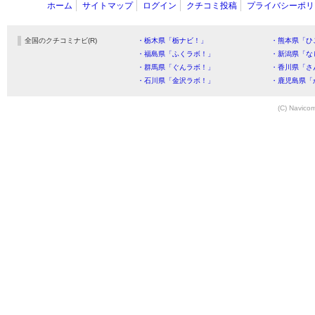
ホーム
サイトマップ
ログイン
クチコミ投稿
プライバシーポリ
全国のクチコミナビ(R)
・栃木県「栃ナビ！」
・熊本県「ひ
・福島県「ふくラボ！」
・新潟県「な
・群馬県「ぐんラボ！」
・香川県「さ
・石川県「金沢ラボ！」
・鹿児島県「
(C) Navicom