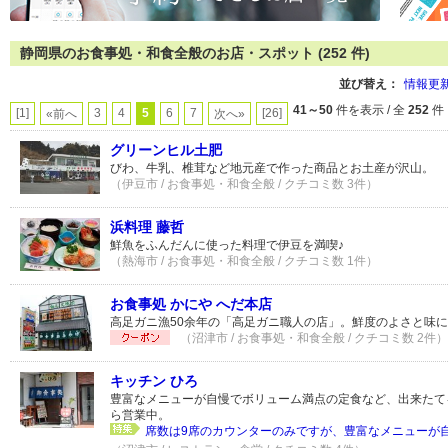
静岡県のお食事処・和食全般のお店・スポット (252 件)
並び替え：
情報更
41～50
件を表示 / 全
252
件
[1]
3
4
5
6
7
[26]
«前へ
次へ»
グリーンヒル土肥
びわ、牛乳、椎茸など地元産で作った商品とお土産が沢山。
（伊豆市 / お食事処・和食全般 / クチコミ数 3件）
浜料理 藤哲
鮮魚をふんだんに使った料理で伊豆を満喫♪
（熱海市 / お食事処・和食全般 / クチコミ数 1件）
お食事処 かにや へだ本店
高足ガニ漁50余年の「高足ガニ職人の店」。鮮度のよさと味
（沼津市 / お食事処・和食全般 / クチコミ数 2件）
キッチン ひろ
豊富なメニューが自慢でボリューム満点の定食など、出来たてを
ら営業中。
席数は9席のカウンターのみですが、豊富なメニューが自慢