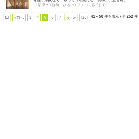
明治の初めより干物づくりを続ける「奥和」の直営店。
（沼津市 / 鮮魚・ひもの / クチコミ数 9件）
41～50
件を表示 / 全
252
件
[1]
3
4
5
6
7
[26]
«前へ
次へ»