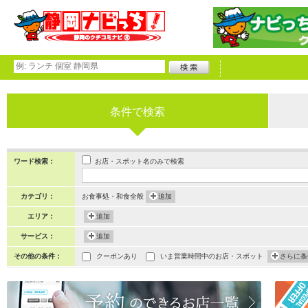
条件で検索
お店・スポット名のみで検索
ワード検索：
カテゴリ：
お食事処・和食全般
追加
エリア：
追加
サービス：
追加
その他の条件：
クーポンあり
いま営業時間中のお店・スポット
さらに条