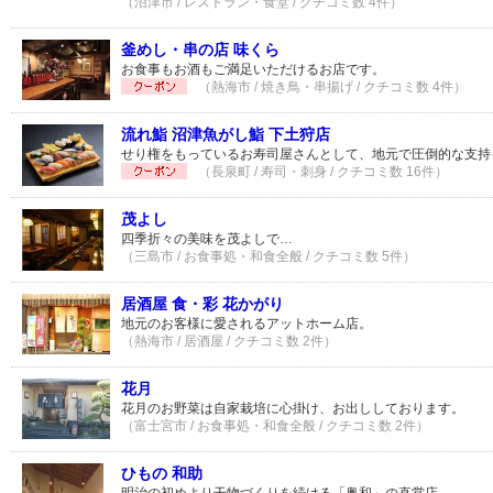
（沼津市 / レストラン・食堂 / クチコミ数 4件）
釜めし・串の店 味くら
お食事もお酒もご満足いただけるお店です。
（熱海市 / 焼き鳥・串揚げ / クチコミ数 4件）
流れ鮨 沼津魚がし鮨 下土狩店
せり権をもっているお寿司屋さんとして、地元で圧倒的な支持
（長泉町 / 寿司・刺身 / クチコミ数 16件）
茂よし
四季折々の美味を茂よしで…
（三島市 / お食事処・和食全般 / クチコミ数 5件）
居酒屋 食・彩 花かがり
地元のお客様に愛されるアットホーム店。
（熱海市 / 居酒屋 / クチコミ数 2件）
花月
花月のお野菜は自家栽培に心掛け、お出ししております。
（富士宮市 / お食事処・和食全般 / クチコミ数 2件）
ひもの 和助