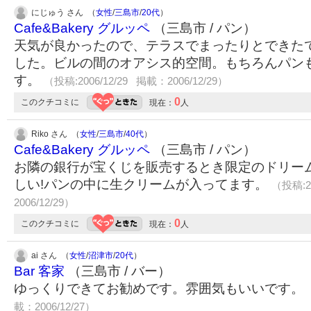
にじゅう さん （
女性
/
三島市
/
20代
）
Cafe&Bakery グルッペ
（三島市 / パン）
天気が良かったので、テラスでまったりとできた
した。ビルの間のオアシス的空間。もちろんパン
す。
（投稿:2006/12/29 掲載：2006/12/29）
0
このクチコミに
現在：
人
Riko さん （
女性
/
三島市
/
40代
）
Cafe&Bakery グルッペ
（三島市 / パン）
お隣の銀行が宝くじを販売するとき限定のドリー
しい!パンの中に生クリームが入ってます。
（投稿:2
2006/12/29）
0
このクチコミに
現在：
人
ai さん （
女性
/
沼津市
/
20代
）
Bar 客家
（三島市 / バー）
ゆっくりできてお勧めです。雰囲気もいいです。
載：2006/12/27）