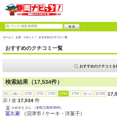
ホーム
お店・スポット
おすすめのクチコミ一覧
おすすめのクチコミ一覧
おすすめのクチコミを
検索結果（17,534件）
17,
[1]
1750
1751
1752
1753
1754
[1754]
«前へ
次へ»
示 / 全
17,534
件
かめきち さん （
女性
/
三島市
/
30代
）
冨久家
（沼津市 / ケーキ・洋菓子）