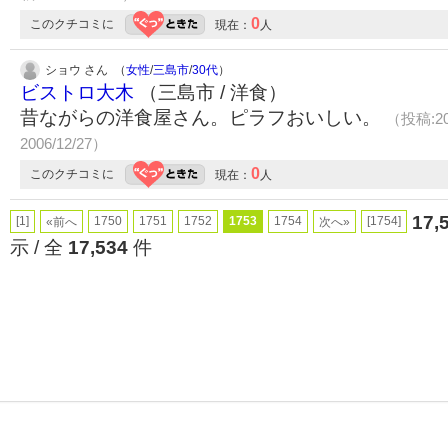
0
このクチコミに
現在：
人
ショウ さん （
女性
/
三島市
/
30代
）
ビストロ大木
（三島市 / 洋食）
昔ながらの洋食屋さん。ピラフおいしい。
（投稿:20
2006/12/27）
0
このクチコミに
現在：
人
17,
[1]
1750
1751
1752
1753
1754
[1754]
«前へ
次へ»
示 / 全
17,534
件