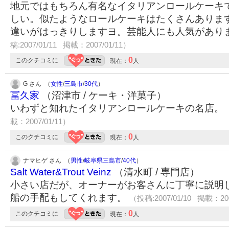
地元ではもちろん有名なイタリアンロールケーキ
しい。似たようなロールケーキはたくさんありま
違いがはっきりしますヨ。芸能人にも人気があり
稿:2007/01/11 掲載：2007/01/11）
0
このクチコミに
現在：
人
G さん （
女性
/
三島市
/
30代
）
冨久家
（沼津市 / ケーキ・洋菓子）
いわずと知れたイタリアンロールケーキの名店。
載：2007/01/11）
0
このクチコミに
現在：
人
ナマヒゲ さん （
男性
/
岐阜県三島市
/
40代
）
Salt Water&Trout Veinz
（清水町 / 専門店）
小さい店だが、オーナーがお客さんに丁寧に説明
船の手配もしてくれます。
（投稿:2007/01/10 掲載：200
0
このクチコミに
現在：
人