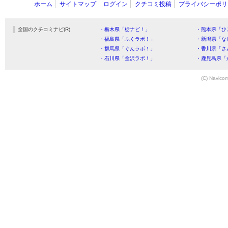
ホーム
サイトマップ
ログイン
クチコミ投稿
プライバシーポリ
全国のクチコミナビ(R)
・栃木県「栃ナビ！」
・熊本県「ひ
・福島県「ふくラボ！」
・新潟県「な
・群馬県「ぐんラボ！」
・香川県「さ
・石川県「金沢ラボ！」
・鹿児島県「
(C) Navicom