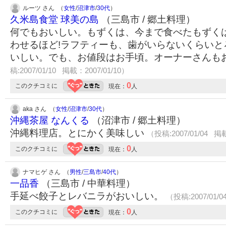
ルーツ さん （
女性
/
沼津市
/
30代
）
久米島食堂 球美の島
（三島市 / 郷土料理）
何でもおいしい。もずくは、今まで食べたもずく
わせるほど!ラフティーも、歯がいらないくらいと
いしい。でも、お値段はお手頃。オーナーさんも
稿:2007/01/10 掲載：2007/01/10）
0
このクチコミに
現在：
人
aka さん （
女性
/
沼津市
/
30代
）
沖縄茶屋 なんくる
（沼津市 / 郷土料理）
沖縄料理店。とにかく美味しい
（投稿:2007/01/04 掲載
0
このクチコミに
現在：
人
ナマヒゲ さん （
男性
/
三島市
/
40代
）
一品香
（三島市 / 中華料理）
手延べ餃子とレバニラがおいしい。
（投稿:2007/01/0
0
このクチコミに
現在：
人