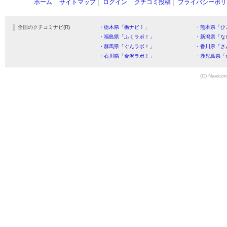
ホーム
サイトマップ
ログイン
クチコミ投稿
プライバシーポリ
全国のクチコミナビ(R)
・栃木県「栃ナビ！」
・熊本県「ひ
・福島県「ふくラボ！」
・新潟県「な
・群馬県「ぐんラボ！」
・香川県「さ
・石川県「金沢ラボ！」
・鹿児島県「
(C) Navicom