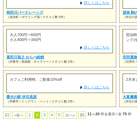
詳しくはこちら
柿田川パークレーンズ
源泉 駒
（清水町 / ボウリング場 / クチコミ数 5件）
（伊豆の国
大人700円⇒600円
宿泊時
小人400円⇒300円
ンク)
詳しくはこちら
喜田川昌之 わらべ絵館
安田屋
（伊東市 / 美術館・ギャラリー / クチコミ数 2件）
（沼津市 /
カフェご利用時、ご飲食10%off
2月末
詳しくはこちら
愛犬の駅 伊豆高原
大富農
（伊東市 / ドッグラン・ペット / クチコミ数 2件）
（伊豆の国市
11～20
件を表示 / 全
75
件
[1]
1
2
3
4
5
[8]
«前へ
次へ»