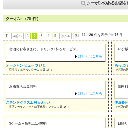
クーポンのあるお店を
クーポン （75 件）
11～20
件を表示 / 全
75
件
[1]
1
2
3
4
5
[8]
«前へ
次へ»
宿泊のお客さまに、ドリンク1杯をサービス。
45分
詳しくはこちら
オーシャン ビュー フジミ
あっぱれ
（沼津市 / ホテル / クチコミ数 1件）
（伊豆の国
お稽古入会金無料
館内利
詳しくはこちら
ステンドグラス工房 かわもと
伊豆長岡
（葵区 / ガラス・とんぼ玉体験 / クチコミ数 1件）
（伊豆の国市
3ゲーム＋貸靴…1,400円
日帰り