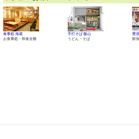
食事処 海蔵
手打そば 飯山
豊
お食事処・和食全般
うどん・そば
鮮