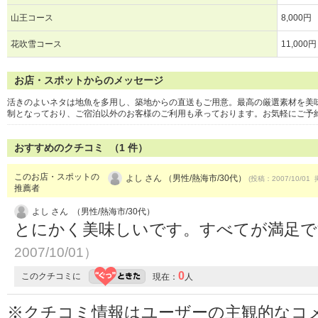
山王コース
8,000円
花吹雪コース
11,000円
お店・スポットからのメッセージ
活きのよいネタは地魚を多用し、築地からの直送もご用意。最高の厳選素材を美
制となっており、ご宿泊以外のお客様のご利用も承っております。お気軽にご予
おすすめのクチコミ （
1
件）
このお店・スポットの
よし さん （男性/熱海市/30代）
(投稿：2007/10/01 
推薦者
よし さん （男性/熱海市/30代）
とにかく美味しいです。すべてが満足
2007/10/01）
0
このクチコミに
現在：
人
※クチコミ情報はユーザーの主観的なコ