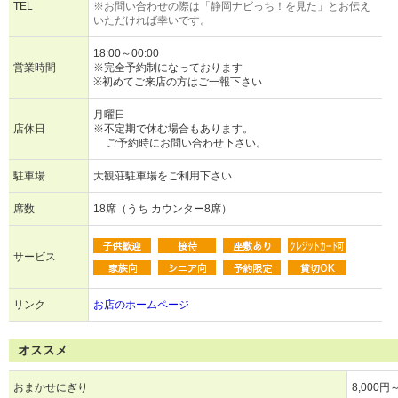
TEL
※お問い合わせの際は「静岡ナビっち！を見た」とお伝え
いただければ幸いです。
18:00～00:00
営業時間
※完全予約制になっております
※初めてご来店の方はご一報下さい
月曜日
店休日
※不定期で休む場合もあります。
ご予約時にお問い合わせ下さい。
駐車場
大観荘駐車場をご利用下さい
席数
18席（うち カウンター8席）
サービス
リンク
お店のホームページ
オススメ
おまかせにぎり
8,000円