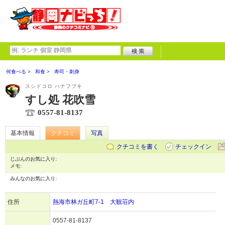
何食べる
和食
寿司・刺身
スシドコロ ハナフブキ
すし処 花吹雪
0557-81-8137
基本情報
クチコミ
写真
クチコミを書く
チェックイン
じぶんのお気に入り:
メモ:
みんなのお気に入り:
住所
熱海市林ガ丘町7-1 大観荘内
0557-81-8137