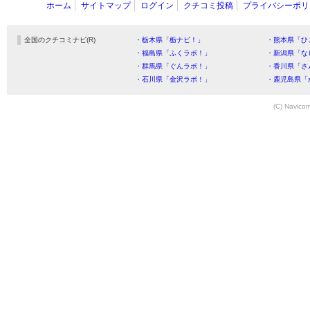
ホーム
サイトマップ
ログイン
クチコミ投稿
プライバシーポリ
全国のクチコミナビ(R)
・栃木県「栃ナビ！」
・熊本県「ひ
・福島県「ふくラボ！」
・新潟県「な
・群馬県「ぐんラボ！」
・香川県「さ
・石川県「金沢ラボ！」
・鹿児島県「
(C) Navicom