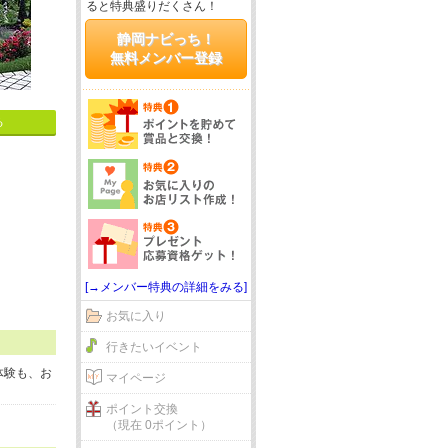
ると特典盛りだくさん！
静岡ナビっち！
無料メンバー登録
る
[→メンバー特典の詳細をみる]
お気に入り
行きたいイベント
体験も、お
マイページ
ポイント交換
（現在 0ポイント）