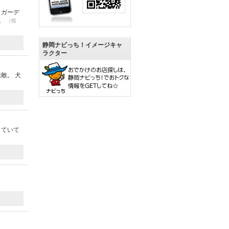
！ガーデ
す。
（投
静岡ナビっち！イメージキャ
ラクター
敵。 犬
していて