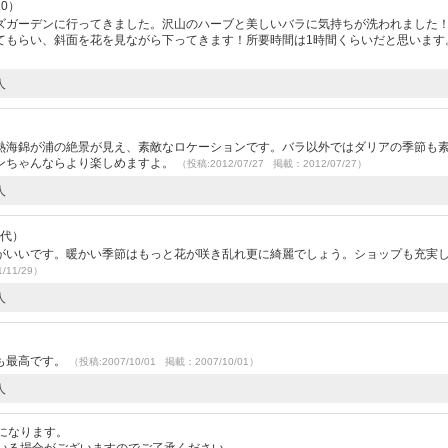
20）
ズガーデンに行ってきました。沢山のハーブと美しいバラに気持ちが洗われました
てもらい、斜面を花を見ながら下ってきます！所要時間は1時間くらいだと思いま
人
熱海錦が浦の絶景が見え、素敵なロケーションです。バラ以外ではダリアの季節も素
ンちゃんならより楽しめますよ。
（投稿:2012/07/27 掲載：2012/07/27）
人
0代）
がいいです。暖かい季節はもっと花が咲き乱れ更に綺麗でしょう。ショップも充実
/11/29）
人
も最高です。
（投稿:2007/10/01 掲載：2007/10/01）
人
になります。