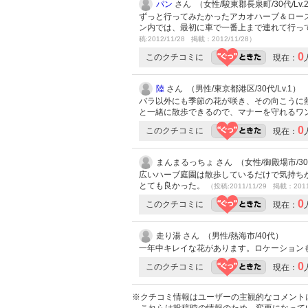
パン
さん （女性/駿東郡長泉町/30代/Lv.
ずっと行ってみたかったアカオハーブ＆ロー
ン内では、最初に車で一番上まで連れて行っ
稿:2012/11/28 掲載：2012/11/28）
0
このクチコミに
現在：
陸
さん （男性/東京都港区/30代/Lv.1）
バラ以外にも季節の花が咲き、その向こうに
と一緒に散歩できるので、マナーを守れるワ
0
このクチコミに
現在：
まんまるっちょ さん （女性/御殿場市/3
広いハーブ庭園は散歩しているだけで気持ち
とても良かった。
（投稿:2011/11/29 掲載：2011
0
このクチコミに
現在：
走り湯 さん （男性/熱海市/40代）
一年中キレイな花があります。ロケーション
0
このクチコミに
現在：
※クチコミ情報はユーザーの主観的なコメント