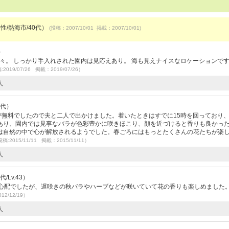
性/熱海市/40代）
(投稿：2007/10/01 掲載：2007/10/01)
）
花々。 しっかり手入れされた園内は見応えあり。 海も見えナイスなロケーションです
2019/07/26 掲載：2019/07/26）
人
0代）
が無料でしたので夫と二人で出かけました。着いたときはすでに15時を回っており
あり、園内では見事なバラが色彩豊かに咲きほこり、顔を近づけると香りも良かっ
は自然の中で心が解放されるようでした。春ごろにはもっとたくさんの花たちが楽
稿:2015/11/11 掲載：2015/11/11）
人
/Lv.43）
か心配でしたが、遅咲きの秋バラやハーブなどが咲いていて花の香りも楽しめました
12/12/19）
人