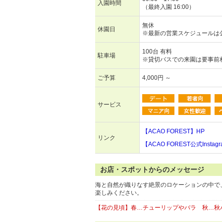
入園時間
（最終入園 16:00）
無休
休園日
※最新の営業スケジュールは
100台 有料
駐車場
※貸切バスでの来園は要事前
ご予算
4,000円 ～
サービス
【ACAO FOREST】HP
リンク
【ACAO FOREST公式Instag
お店・スポットからのメッセージ
海と自然が織りなす絶景のロケーションの中で
楽しみください。
【花の見頃】春…チューリップやバラ 秋…秋