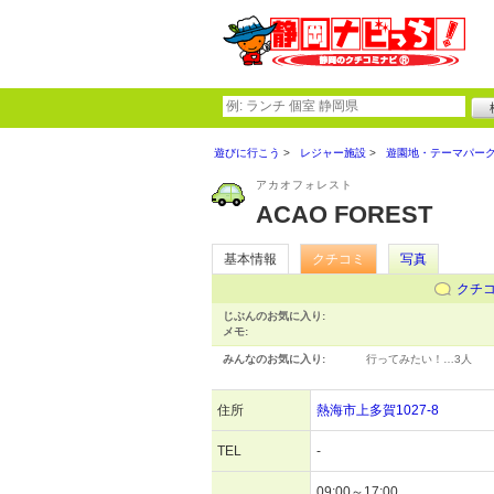
遊びに行こう
レジャー施設
遊園地・テーマパー
アカオフォレスト
ACAO FOREST
基本情報
クチコミ
写真
クチ
じぶんのお気に入り:
メモ:
みんなのお気に入り:
行ってみたい！…
3人
住所
熱海市上多賀1027-8
TEL
-
09:00～17:00