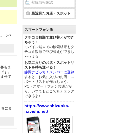
登録情報確認
最近見たお店・スポット
スマートフォン版
。 ラベ
クチコミ数順で並び替えができ
ちゃう！
モバイル端末での検索結果もク
チコミ数順で並び替えができち
ゃうよ☆
お気に入りのお店・スポットリ
、客もま
ストを持ち運べる！
たです。
静岡ナビっち！メンバーに登録
しませて
すると、お気に入りのお店・ス
ポットリストが作れちゃう。
PC・スマートフォン共通だか
ら、いつでもどこでもチェック
できるよ♪
https://www.shizuoka-
。春にま
navichi.net/