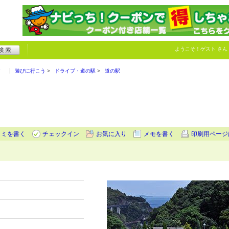
ようこそ！
ゲスト
さん
ク
遊びに行こう
ドライブ・道の駅
道の駅
コミを書く
チェックイン
お気に入り
メモを書く
印刷用ページ