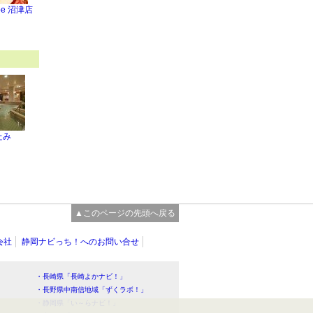
abe 沼津店
たみ
▲このページの先頭へ戻る
会社
静岡ナビっち！へのお問い合せ
・長崎県「長崎よかナビ！」
・長野県中南信地域「ずくラボ！」
・静岡県「い～らナビ！」