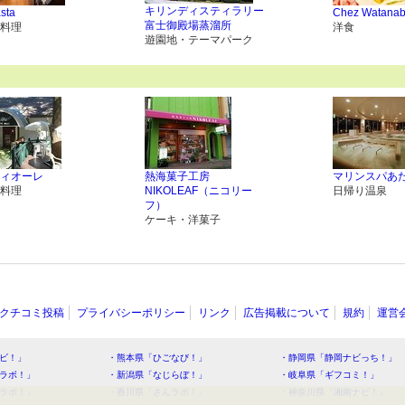
キリンディスティラリー
sta
Chez Watan
富士御殿場蒸溜所
料理
洋食
遊園地・テーマパーク
ィオーレ
熱海菓子工房
マリンスパあ
料理
NIKOLEAF（ニコリー
日帰り温泉
フ）
ケーキ・洋菓子
クチコミ投稿
プライバシーポリシー
リンク
広告掲載について
規約
運営
ビ！」
・熊本県「ひごなび！」
・静岡県「静岡ナビっち！」
ラボ！」
・新潟県「なじらぼ！」
・岐阜県「ギフコミ！」
ラボ！」
・香川県「さんラボ！」
・神奈川県「湘南ナビ！」