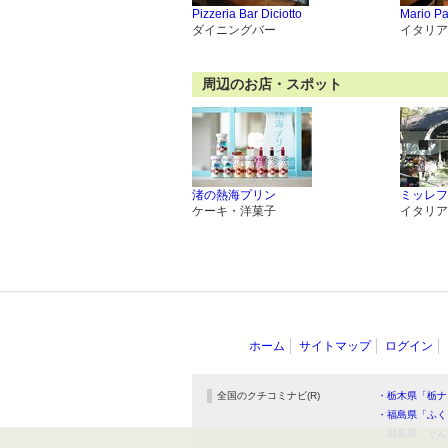
Pizzeria Bar Diciotto
Mario Pa
ダイニングバー
イタリア
周辺のお店・スポット
渚の熱海プリン
ミッレフ
ケーキ・洋菓子
イタリア
ホーム
サイトマップ
ログイン
全国のクチコミナビ(R)
・栃木県「栃ナ
・福島県「ふく
・群馬県「ぐん