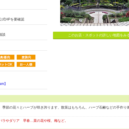
公式HPを要確認
相談
このお店・スポットの詳しい地図をみ
ram】
、季節の花々とハーブが咲き誇ります、散策はもちろん、ハーブ石鹸などの手作り
バラやダリア 早春…菜の花や桜、梅など。