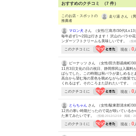
おすすめのクチコミ （
7
件）
このお店・スポットの
走り湯 さん （男
推薦者
マロン犬
さん （女性/三島市/30代/Lv.13
毎年必ず1〜2回は行きます！ 沢山のバラや
ンダーソフトクリームも美味しいです。
（投稿:
0
このクチコミに
現在：
ピーナッツ さん （女性/田方郡函南町/3
11月3日文化の日の祝日、静岡県民は入園料
ばらでした。この時期は秋バラが楽しめると
高台から望む海の景色を眺めながらの散策で
くれるはず。そのころまた訪れたいです。
（投
0
このクチコミに
現在：
とらちゃん
さん （女性/駿東郡清水町/30代
12月の寒い時期だったので花が咲いている
た来てみたいです。
（投稿:2012/12/19 掲載：20
0
このクチコミに
現在：