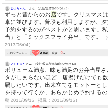
ひよちゃん。
さん （女性/三島市/30代/Lv.5）
ずっと昔からのお
店
です。クリスマス
卓に並びます。普段も利用しますが、夕
予約をするのがベストかと思います。私
当」と「ミックスフライ弁当」です。
（
2013/06/04）
0
このクチコミに
現在：
人
とらちゃん
さん （女性/駿東郡清水町/30代/Lv.43）
ボリューム満点、味も満足のお弁当屋さ
タがしまらないほど…唐揚げだけでも数
覇したいです。出来立てをモットーとし
を持って行くか、あらかじめ予約する
稿:2011/09/16 掲載：2011/09/16）