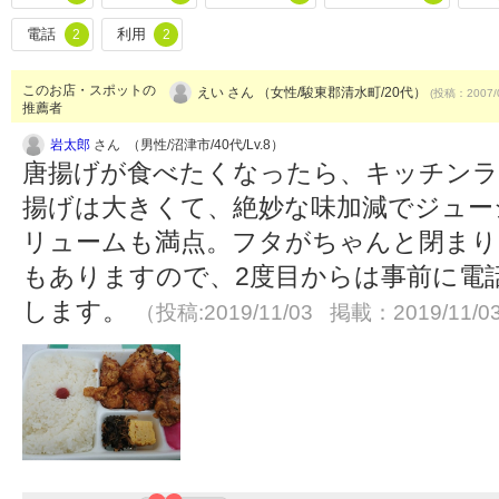
電話
利用
2
2
このお店・スポットの
えい さん （女性/駿東郡清水町/20代）
(投稿：2007/
推薦者
岩太郎
さん （男性/沼津市/40代/Lv.8）
唐揚げが食べたくなったら、キッチンラ
揚げは大きくて、絶妙な味加減でジュー
リュームも満点。フタがちゃんと閉まり
もありますので、2度目からは事前に電
します。
（投稿:2019/11/03 掲載：2019/11/0