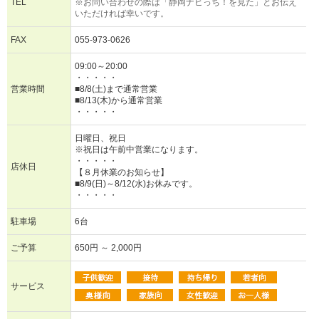
TEL
※お問い合わせの際は「静岡ナビっち！を見た」とお伝え
いただければ幸いです。
FAX
055-973-0626
09:00～20:00
・・・・・
営業時間
■8/8(土)まで通常営業
■8/13(木)から通常営業
・・・・・
日曜日、祝日
※祝日は午前中営業になります。
・・・・・
店休日
【８月休業のお知らせ】
■8/9(日)～8/12(水)お休みです。
・・・・・
駐車場
6台
ご予算
650円 ～ 2,000円
サービス