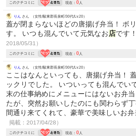
0
このクチコミに
現在：
人
りん
さん （女性/駿東郡長泉町/30代/Lv.20）
蓋が閉まらないほどの唐揚げ弁当！ ボ
す。 いつも混んでいて元気なお
店
です
2018/05/31）
0
このクチコミに
現在：
人
りん
さん （女性/駿東郡長泉町/30代/Lv.20）
ここはなんといっても、唐揚げ弁当！ 
ックリでした。 いついっても混んでい
末の仕事納めにメニューにはないお弁当
たが、突然お願いしたのにも関わらず丁
間通り来てくれて、豪華で美味しいお
掲載：2017/04/28）
0
このクチコミに
現在：
人