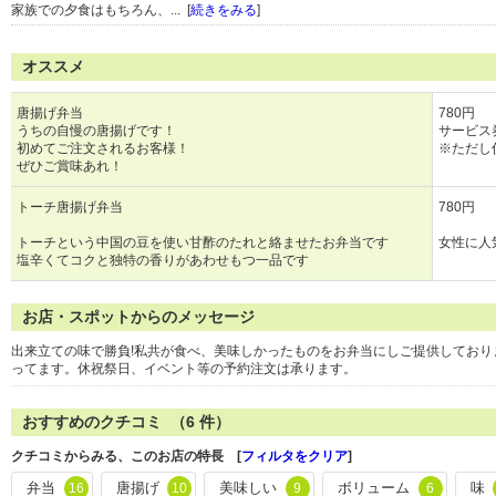
家族での夕食はもちろん、... [
続きをみる
]
オススメ
唐揚げ弁当
780円
うちの自慢の唐揚げです！
サービス
初めてご注文されるお客様！
※ただし
ぜひご賞味あれ！
トーチ唐揚げ弁当
780円
トーチという中国の豆を使い甘酢のたれと絡ませたお弁当です
女性に人
塩辛くてコクと独特の香りがあわせもつ一品です
お店・スポットからのメッセージ
出来立ての味で勝負!私共が食べ、美味しかったものをお弁当にしご提供してお
ってます。休祝祭日、イベント等の予約注文は承ります。
おすすめのクチコミ （
6
件）
クチコミからみる、このお店の特長 [
フィルタをクリア
]
弁当
唐揚げ
美味しい
ボリューム
味
16
10
9
6