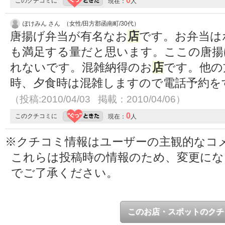
0
このクチコミに
現在：
人
ぽけみん さん （女性/田方郡函南町/30代）
唐揚げ弁当が有名なお
店
です。お弁当は
も満足する量だと思います。ここの唐揚
れないです。混雑納得のお
店
です。他の
時、夕食時は混雑しますので電話予約を
（投稿:2010/04/03 掲載：2010/04/06）
0
このクチコミに
現在：
人
※クチコミ情報はユーザーの主観的なコ
これらは投稿時の情報のため、変更に
でご了承ください。
このお店・スポットのクチ