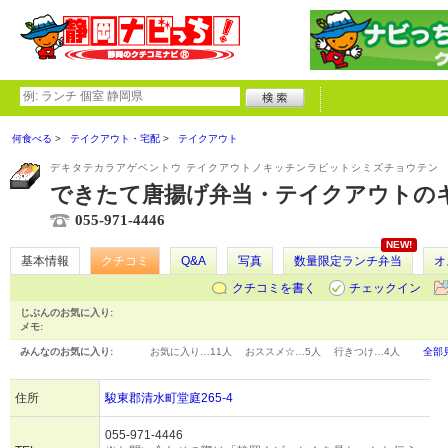
何食べる
テイクアウト・宅配
テイクアウト
デキタテカラアゲベントウ テイクアウトノキッチンラビットシミズチョウテン
できたて唐揚げ弁当・テイクアウトの
055-971-4446
NEW!
基本情報
クチコミ
Q&A
写真
数量限定ランチ弁当
オ
クチコミを書く
チェックイン
じぶんのお気に入り:
メモ:
みんなのお気に入り:
お気に入り…
11人
おススメ☆…
5人
行きつけ…
4人
全部
住所
駿東郡清水町堂庭265-4
055-971-4446