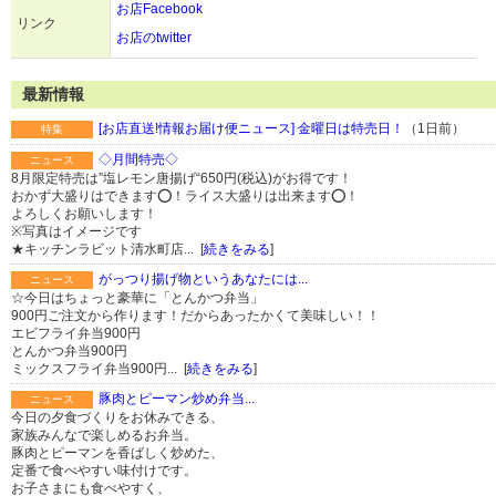
お店Facebook
リンク
お店のtwitter
最新情報
[お店直送!情報お届け便ニュース] 金曜日は特売日！
（1日前）
特集
◇月間特売◇
ニュース
8月限定特売は”塩レモン唐揚げ“650円(税込)がお得です！
おかず大盛りはできます⭕️！ライス大盛りは出来ます⭕️！
よろしくお願いします！
※写真はイメージです
★キッチンラビット清水町店... [
続きをみる
]
がっつり揚げ物というあなたには...
ニュース
☆今日はちょっと豪華に「とんかつ弁当」
900円ご注文から作ります！だからあったかくて美味しい！！
エビフライ弁当900円
とんかつ弁当900円
ミックスフライ弁当900円... [
続きをみる
]
豚肉とピーマン炒め弁当...
ニュース
今日の夕食づくりをお休みできる、
家族みんなで楽しめるお弁当。
豚肉とピーマンを香ばしく炒めた、
定番で食べやすい味付けです。
お子さまにも食べやすく、