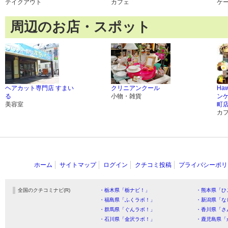
テイクアウト
カフェ
ケ
周辺のお店・スポット
ヘアカット専門店 すまい
クリニアンクール
Ha
る
小物・雑貨
ンケ
美容室
町
カ
ホーム
サイトマップ
ログイン
クチコミ投稿
プライバシーポリ
全国のクチコミナビ(R)
・栃木県「栃ナビ！」
・熊本県「ひ
・福島県「ふくラボ！」
・新潟県「な
・群馬県「ぐんラボ！」
・香川県「さ
・石川県「金沢ラボ！」
・鹿児島県「