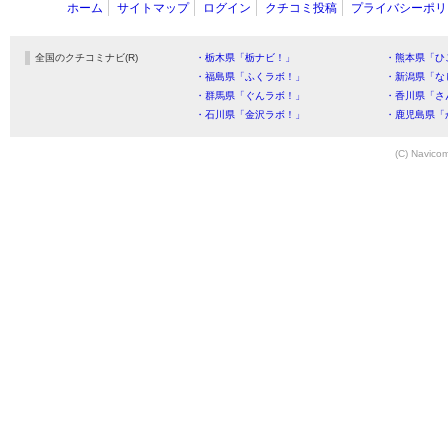
ホーム
サイトマップ
ログイン
クチコミ投稿
プライバシーポリ
全国のクチコミナビ(R)
・栃木県「栃ナビ！」
・熊本県「ひ
・福島県「ふくラボ！」
・新潟県「な
・群馬県「ぐんラボ！」
・香川県「さ
・石川県「金沢ラボ！」
・鹿児島県「
(C) Navicom