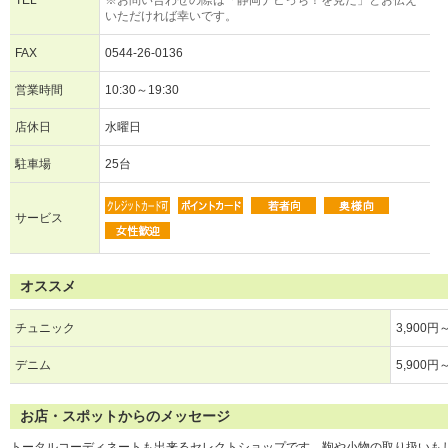
TEL
※お問い合わせの際は「静岡ナビっち！を見た」とお伝え
いただければ幸いです。
FAX
0544-26-0136
営業時間
10:30～19:30
店休日
水曜日
駐車場
25台
サービス
オススメ
チュニック
3,900円
デニム
5,900円
お店・スポットからのメッセージ
トータルコーディネートも出来るセレクトショップです。鞄や小物の取り扱いも