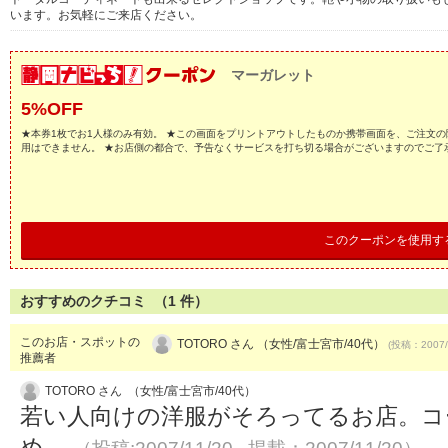
います。お気軽にご来店ください。
マーガレット
5%OFF
★本券1枚でお1人様のみ有効。 ★この画面をプリントアウトしたものか携帯画面を、ご注文の
用はできません。 ★お店側の都合で、予告なくサービスを打ち切る場合がございますのでご了
このクーポンを使用す
おすすめのクチコミ （
1
件）
このお店・スポットの
TOTORO さん （女性/富士宮市/40代）
(投稿：2007/
推薦者
TOTORO さん （女性/富士宮市/40代）
若い人向けの洋服がそろってるお店。コ
め。