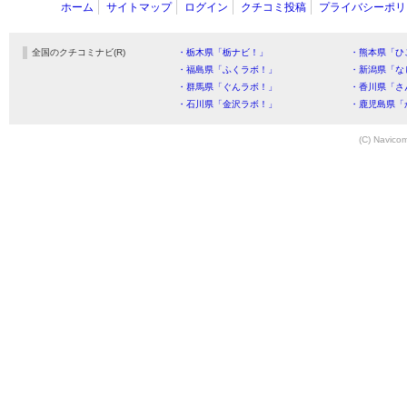
ホーム
サイトマップ
ログイン
クチコミ投稿
プライバシーポリ
全国のクチコミナビ(R)
・栃木県「栃ナビ！」
・熊本県「ひ
・福島県「ふくラボ！」
・新潟県「な
・群馬県「ぐんラボ！」
・香川県「さ
・石川県「金沢ラボ！」
・鹿児島県「
(C) Navicom