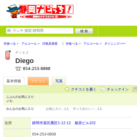
何食べる
アルコール
洋風居酒屋
何食べる
アルコール
ダイニングバー
ディエゴ
Diego
054-253-0808
基本情報
クチコミ
写真
クチコミを書く
チェックイン
じぶんのお気に入り:
メモ:
みんなのお気に入り:
お気に入り…
1人
行ってみたい！…
1人
住所
静岡市葵区鷹匠1-12-12 篠原ビル102
054-253-0808