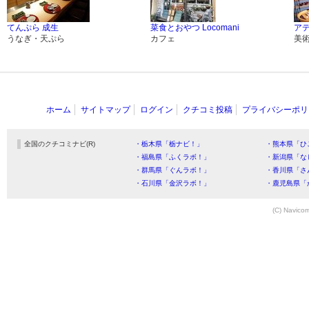
てんぷら 成生
菜食とおやつ Locomani
アデ
うなぎ・天ぷら
カフェ
美
ホーム
サイトマップ
ログイン
クチコミ投稿
プライバシーポリ
全国のクチコミナビ(R)
・栃木県「栃ナビ！」
・熊本県「ひ
・福島県「ふくラボ！」
・新潟県「な
・群馬県「ぐんラボ！」
・香川県「さ
・石川県「金沢ラボ！」
・鹿児島県「
(C) Navicom