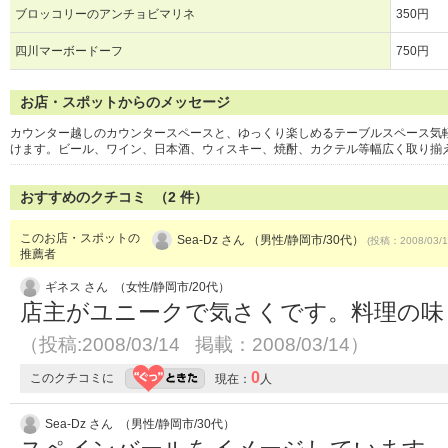
ブロッコリーのアンチョビマリネ
350円
四川マーボードーフ
750円
お店・スポットからのメッセージ
カウンター越しのカウンタースペースと、ゆっくり楽しめるテーブルスペース気
けます。ビール、ワイン、日本酒、ウィスキー、焼酎、カクテル等幅広く取り揃
おすすめのクチコミ （
2
件）
このお店・スポットの
Sea-Dz さん （男性/静岡市/30代）
(投稿：2008/03/1
推薦者
ギネス さん （女性/静岡市/20代）
店主がユニークで気さくです。料理の味
（投稿:2008/03/14 掲載：2008/03/14）
0
このクチコミに
現在：
人
Sea-Dz さん （男性/静岡市/30代）