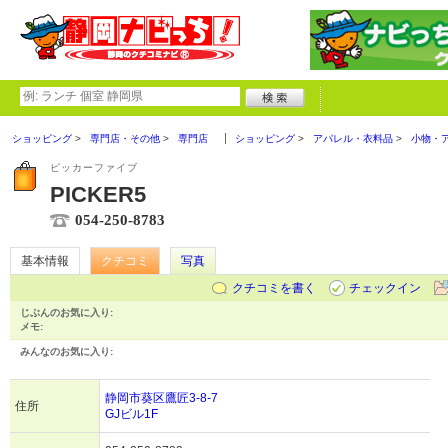
ショッピング
専門店・その他
専門店
ショッピング
アパレル・衣料品
小物・
ピッカーファイブ
PICKER5
054-250-8783
基本情報
クチコミ
写真
クチコミを書く
チェックイン
じぶんのお気に入り:
メモ:
みんなのお気に入り:
静岡市葵区鷹匠3-8-7
住所
GJビル1F