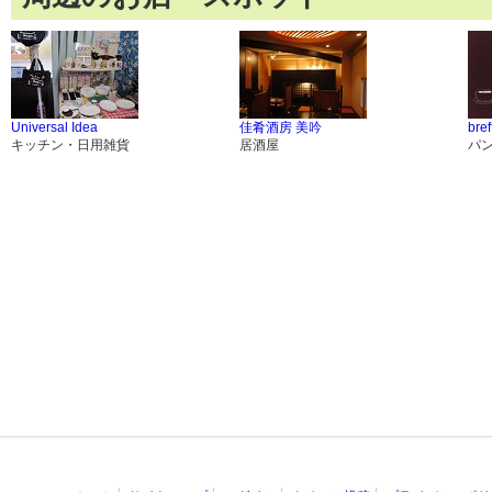
Universal Idea
佳肴酒房 美吟
bre
キッチン・日用雑貨
居酒屋
パ