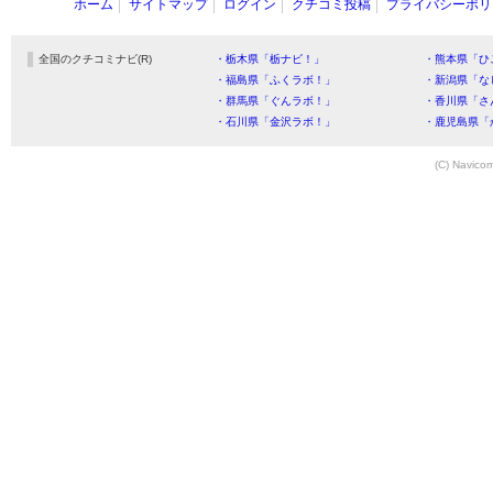
ホーム
サイトマップ
ログイン
クチコミ投稿
プライバシーポリ
全国のクチコミナビ(R)
・栃木県「栃ナビ！」
・熊本県「ひ
・福島県「ふくラボ！」
・新潟県「な
・群馬県「ぐんラボ！」
・香川県「さ
・石川県「金沢ラボ！」
・鹿児島県「
(C) Navicom