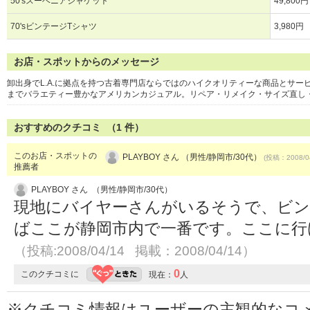
50'sスーベニアジャケット
49,800
70'sビンテージTシャツ
3,980円
お店・スポットからのメッセージ
卸出身でL.A.に拠点を持つ古着専門店ならではのハイクオリティーな商品とサービ
までバラエティー豊かなアメリカンカジュアル。リペア・リメイク・サイズ直し
おすすめのクチコミ （
1
件）
このお店・スポットの
PLAYBOY さん （男性/静岡市/30代）
(投稿：2008/0
推薦者
PLAYBOY さん （男性/静岡市/30代）
現地にバイヤーさんがいるそうで、ビン
ばここが静岡市内で一番です。ここに行
（投稿:2008/04/14 掲載：2008/04/14）
0
このクチコミに
現在：
人
※クチコミ情報はユーザーの主観的なコ