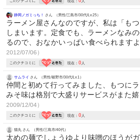
0
このクチコミに
現在：
人
静岡ノガミっち！
さん （男性/三島市/30代/Lv.25）
ラーメン屋さんなのですが、私は「もつ
しまいます。定食でも、ラーメンなみの
るので、おなかいっぱい食べられます
2012/07/06）
0
このクチコミに
現在：
人
サムライ
さん （男性/裾野市/30代/Lv.1）
仲間と初めて行ってみました、もつにラ
みそ味は格別で大盛りサービスがまた
2009/12/04）
0
このクチコミに
現在：
人
猫丸 さん （男性/三島市/40代）
太めの麺でしょうゆより味噌のほうが