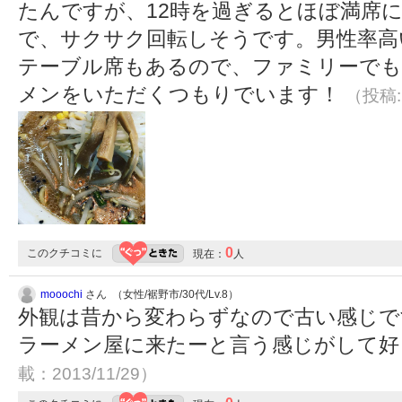
たんですが、12時を過ぎるとほぼ満席
で、サクサク回転しそうです。男性率高
テーブル席もあるので、ファミリーでも
メンをいただくつもりでいます！
（投稿:2
0
このクチコミに
現在：
人
mooochi
さん （女性/裾野市/30代/Lv.8）
外観は昔から変わらずなので古い感じで
ラーメン屋に来たーと言う感じがして
載：2013/11/29）