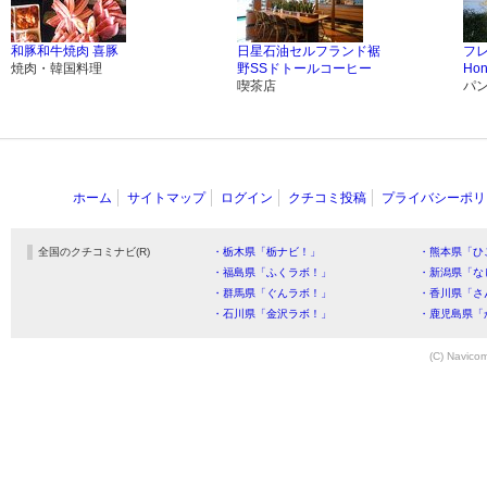
和豚和牛焼肉 喜豚
日星石油セルフランド裾
フ
焼肉・韓国料理
野SSドトールコーヒー
Ho
喫茶店
パ
ホーム
サイトマップ
ログイン
クチコミ投稿
プライバシーポリ
全国のクチコミナビ(R)
・栃木県「栃ナビ！」
・熊本県「ひ
・福島県「ふくラボ！」
・新潟県「な
・群馬県「ぐんラボ！」
・香川県「さ
・石川県「金沢ラボ！」
・鹿児島県「
(C) Navicom