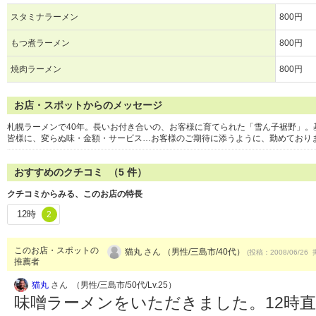
スタミナラーメン
800円
もつ煮ラーメン
800円
焼肉ラーメン
800円
お店・スポットからのメッセージ
札幌ラーメンで40年。長いお付き合いの、お客様に育てられた「雪ん子裾野」
皆様に、変らぬ味・金額・サービス…お客様のご期待に添うように、勤めており
おすすめのクチコミ （
5
件）
クチコミからみる、このお店の特長
12時
2
このお店・スポットの
猫丸 さん （男性/三島市/40代）
(投稿：2008/06/26 
推薦者
猫丸
さん （男性/三島市/50代/Lv.25）
味噌ラーメンをいただきました。12時