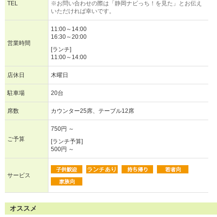
TEL
※お問い合わせの際は「静岡ナビっち！を見た」とお伝え
いただければ幸いです。
11:00～14:00
16:30～20:00
営業時間
[ランチ]
11:00～14:00
店休日
木曜日
駐車場
20台
席数
カウンター25席、テーブル12席
750円 ～
ご予算
[ランチ予算]
500円 ～
サービス
オススメ