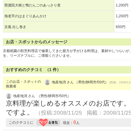
聖護院大根と鴨だんごのあっさり煮
1,200円
海老芋のはまぐりあんかけ
1,200円
京風 出し巻き
650円
お店・スポットからのメッセージ
京都祇園の割烹料理店で修業してきた親方が手がける料理は、素材やしつらいが
を、リーズナブルに、ご堪能くださいませ。
おすすめのクチコミ （
1
件）
このお店・スポットの
地産地消 さん （男性/静岡市/50代）
(投稿：2008/11
推薦者
地産地消 さん （男性/静岡市/50代）
京料理が楽しめるオススメのお店です。
ですよ。
（投稿:2008/11/25 掲載：2008/11/2
0
このクチコミに
現在：
人