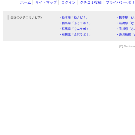
ホーム
サイトマップ
ログイン
クチコミ投稿
プライバシーポリ
全国のクチコミナビ(R)
・栃木県「栃ナビ！」
・熊本県「ひ
・福島県「ふくラボ！」
・新潟県「な
・群馬県「ぐんラボ！」
・香川県「さ
・石川県「金沢ラボ！」
・鹿児島県「
(C) Navicom