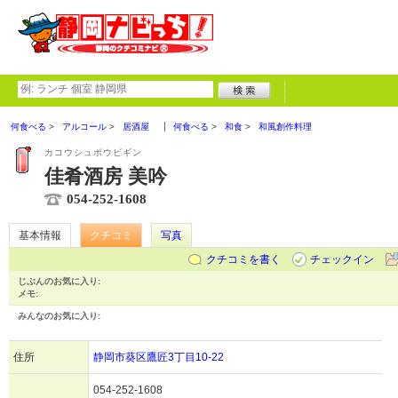
何食べる
アルコール
居酒屋
何食べる
和食
和風創作料理
カコウシュボウビギン
佳肴酒房 美吟
054-252-1608
基本情報
クチコミ
写真
クチコミを書く
チェックイン
じぶんのお気に入り:
メモ:
みんなのお気に入り:
住所
静岡市葵区鷹匠3丁目10-22
054-252-1608