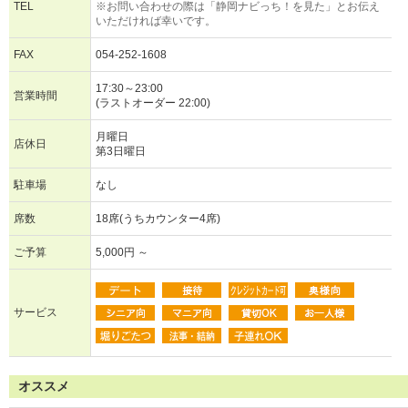
TEL
※お問い合わせの際は「静岡ナビっち！を見た」とお伝え
いただければ幸いです。
FAX
054-252-1608
17:30～23:00
営業時間
(ラストオーダー 22:00)
月曜日
店休日
第3日曜日
駐車場
なし
席数
18席(うちカウンター4席)
ご予算
5,000円 ～
サービス
オススメ