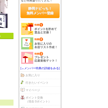
ると特典盛りだくさん！
静岡ナビっち！
無料メンバー登録
る
[→メンバー特典の詳細をみる]
お気に入り
行きたいイベント
マイページ
ポイント交換
（現在 0ポイント）