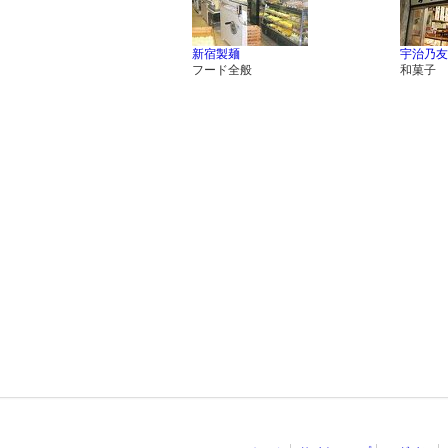
新宿製麺
宇治乃友
フード全般
和菓子