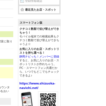
登録情報確認
最近見たお店・スポット
スマートフォン版
クチコミ数順で並び替えができ
ちゃう！
モバイル端末での検索結果もク
チコミ数順で並び替えができち
豊富に取り
ゃうよ☆
お気に入りのお店・スポットリ
ストを持ち運べる！
静岡ナビっち！メンバーに登録
すると、お気に入りのお店・ス
ポットリストが作れちゃう。
PC・スマートフォン共通だか
ら、いつでもどこでもチェック
できるよ♪
https://www.shizuoka-
カウンタ
navichi.net/
のをおい