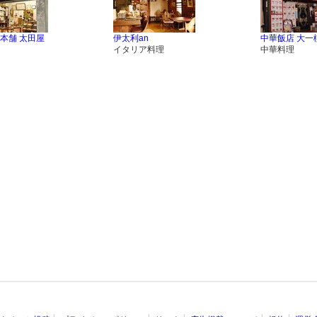
本舗 太田屋
伊太利an
中華飯店 大一
イタリア料理
中華料理