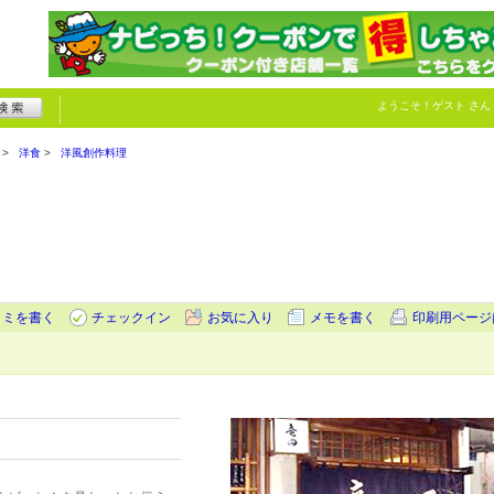
ようこそ！
ゲスト
さん
洋食
洋風創作料理
コミを書く
チェックイン
お気に入り
メモを書く
印刷用ページ