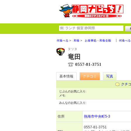
何食べる
和食
お食事処・和食全般
何食べる
タツタ
竜田
0557-81-3751
基本情報
クチコミ
写真
クチ
じぶんのお気に入り:
メモ:
みんなのお気に入り:
住所
熱海市中央町5-3
0557-81-3751