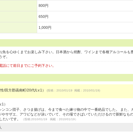
800円
650円
1,000円
お魚を心ゆくまでお楽しみ下さい。日本酒から焼酎、ワインまで各種アルコールも
うぞ。
電話にて前日までにご予約下さい。
性/田方郡函南町/20代/Lv.1）
(投稿：2010/01/19 掲載：2010/01/19)
.1）
レンコン団子、さつま揚げは、今まで食べた練り物の中で一番絶品でした。 また、
ジやサザエ、アワビなどが泳いでいて、その場でさばいていただけるので新鮮なも
用したいです。
（投稿:2010/01/19 掲載：2010/01/19）
人