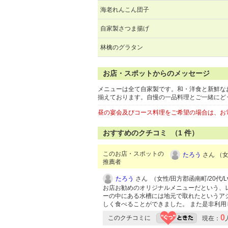
海老れんこん団子
自家製さつま揚げ
林檎のグラタン
お店・スポットからのメッセージ
メニューは全て自家製です。和・洋食と新鮮な
揃えております。自慢の一品料理とご一緒にど
昼の宴会及びコース料理をご希望の場合は、お
おすすめのクチコミ （
1
件）
このお店・スポットの
たろう
さん （女
推薦者
たろう
さん （女性/田方郡函南町/20代/Lv
お店お勧めのオリジナルメニューだという、
ーの中にある水槽には地元で取れたというア
しく食べることができました。 また是非利
0
このクチコミに
現在：