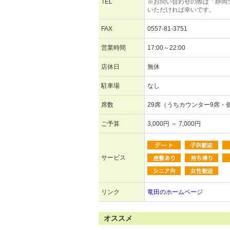
TEL
※お問い合わせの際は「静岡
いただければ幸いです。
FAX
0557-81-3751
営業時間
17:00～22:00
店休日
無休
駐車場
なし
席数
29席（うちカウンター9席・
ご予算
3,000円 ～ 7,000円
サービス
リンク
竜田のホームページ
オススメ