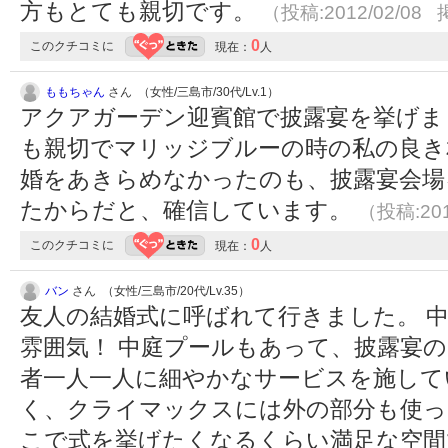
方もとても親切です。
（投稿:2012/02/08 
0
このクチコミに
現在：
人
ももちゃん
さん （女性/三島市/30代/Lv.1）
アクアガーデン迎賓館で披露宴を挙げま
も親切でマリッジブルーの時の私の良き
婚をあきらめなかったのも、披露宴会場
たからだと、確信しています。
（投稿:201
0
このクチコミに
現在：
人
バン
さん （女性/三島市/20代/Lv.35）
友人の結婚式に呼ばれて行きました。 
雰囲気！ 中庭プールもあって、披露宴
者一人一人に細やかなサービスを施して
く、クライマックスには外の部分も使っ
こで式を挙げたくなるくらい満足な空