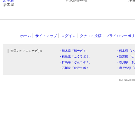
沼津店
和風創作料理
洋
居酒屋
ホーム
サイトマップ
ログイン
クチコミ投稿
プライバシーポリ
全国のクチコミナビ(R)
・栃木県「栃ナビ！」
・熊本県「ひ
・福島県「ふくラボ！」
・新潟県「な
・群馬県「ぐんラボ！」
・香川県「さ
・石川県「金沢ラボ！」
・鹿児島県「
(C) Navicom