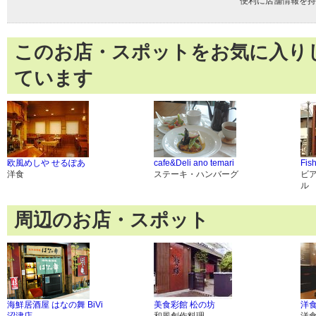
便利に店舗情報を持
このお店・スポットをお気に入り
ています
欧風めしや せるぽあ
cafe&Deli ano temari
Fis
洋食
ステーキ・ハンバーグ
ビ
ル
周辺のお店・スポット
海鮮居酒屋 はなの舞 BiVi
美食彩館 松の坊
洋食