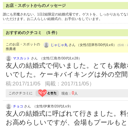
お店・スポットからのメッセージ
誰にも邪魔されない、1日2組限定の結婚式場です。ゲストを、しっかりおもて
いただけます。お二人らしい結婚式の、お手伝いをしています。
おすすめのクチコミ （
5
件）
このお店・スポットの
じゃじゃ丸
さん （女性/沼津市/30代/Lv.6）
(投稿：2
推薦者
マスカット
さん （女性/三島市/30代/Lv.28）
友人の結婚式で伺いました。とても素敵
いでした。ケーキバイキングは外の空
稿:2017/11/05 掲載：2017/11/05）
0
このクチコミに
現在：
人
チョコ
さん （女性/伊東市/20代/Lv.9）
友人の結婚式に呼ばれて行きました。料
お高めらしいですが、会場もプールもと