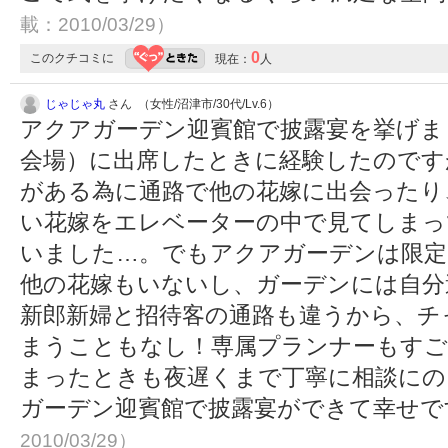
載：2010/03/29）
0
このクチコミに
現在：
人
じゃじゃ丸
さん （女性/沼津市/30代/Lv.6）
アクアガーデン迎賓館で披露宴を挙げま
会場）に出席したときに経験したのです
がある為に通路で他の花嫁に出会ったり
い花嫁をエレベーターの中で見てしまっ
いました…。でもアクアガーデンは限定
他の花嫁もいないし、ガーデンには自分
新郎新婦と招待客の通路も違うから、チ
まうこともなし！専属プランナーもすご
まったときも夜遅くまで丁寧に相談にの
ガーデン迎賓館で披露宴ができて幸せ
2010/03/29）