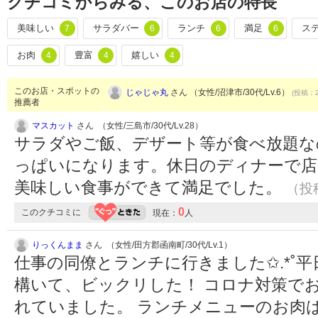
クチコミからみる、このお店の特長
美味しい
サラダバー
ランチ
満足
ス
7
6
6
6
お肉
豊富
嬉しい
4
4
4
このお店・スポットの
じゃじゃ丸
さん （女性/沼津市/30代/Lv.6）
(投稿：2
推薦者
マスカット
さん （女性/三島市/30代/Lv.28）
サラダやご飯、デザート等が食べ放題な
っぱいになります。休日のディナーで店
美味しい食事ができて満足でした。
（投稿
0
このクチコミに
現在：
人
りっくんまま
さん （女性/田方郡函南町/30代/Lv.1）
仕事の同僚とランチに行きました✩.*˚
構いて、ビックリした！ コロナ対策で
れていました。 ランチメニューのお肉