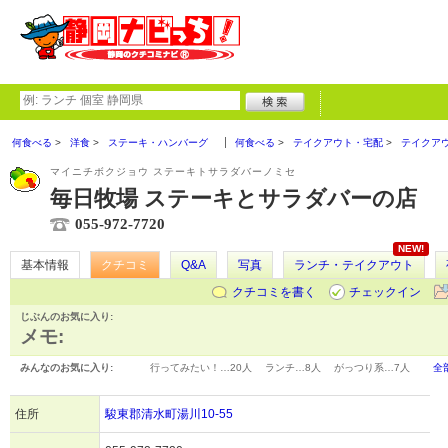
何食べる
洋食
ステーキ・ハンバーグ
何食べる
テイクアウト・宅配
テイクア
マイニチボクジョウ ステーキトサラダバーノミセ
毎日牧場 ステーキとサラダバーの店
055-972-7720
NEW!
基本情報
クチコミ
Q&A
写真
ランチ・テイクアウト
クチコミを書く
チェックイン
じぶんのお気に入り:
メモ:
みんなのお気に入り:
行ってみたい！…
20人
ランチ…
8人
がっつり系…
7人
全
住所
駿東郡清水町湯川10-55