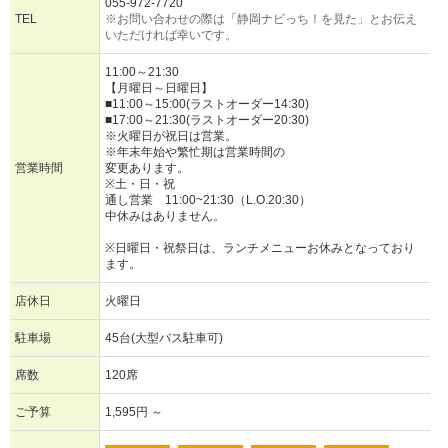
055-972-7720
TEL
※お問い合わせの際は「静岡ナビっち！を見た」とお伝え
いただければ幸いです。
11:00～21:30
【月曜日～日曜日】
■11:00～15:00(ラストオーダー14:30)
■17:00～21:30(ラストオーダー20:30)
※火曜日が祝日は営業。
※年末年始や繁忙期は営業時間の
営業時間
変更あります。
※土・日・祝
通し営業 11:00~21:30（L.O.20:30）
中休みはありません。
※日曜日・祝祭日は、ランチメニューお休みとなっており
ます。
店休日
火曜日
駐車場
45台(大型バス駐車可)
席数
120席
ご予算
1,595円 ～