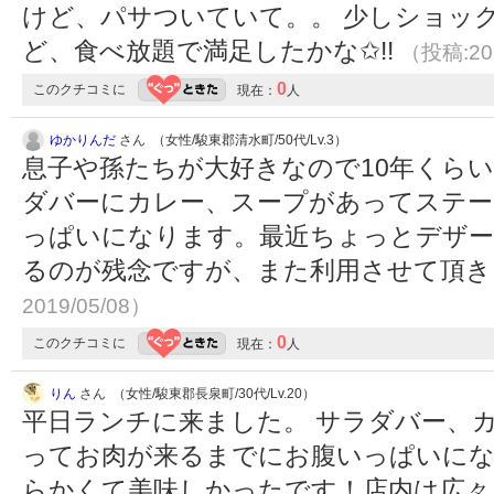
けど、パサついていて。。 少しショッ
ど、食べ放題で満足したかな✩!!
（投稿:202
0
このクチコミに
現在：
人
ゆかりんだ
さん （女性/駿東郡清水町/50代/Lv.3）
息子や孫たちが大好きなので10年くら
ダバーにカレー、スープがあってステー
っぱいになります。最近ちょっとデザー
るのが残念ですが、また利用させて頂
2019/05/08）
0
このクチコミに
現在：
人
りん
さん （女性/駿東郡長泉町/30代/Lv.20）
平日ランチに来ました。 サラダバー、
ってお肉が来るまでにお腹いっぱいにな
らかくて美味しかったです！店内は広々