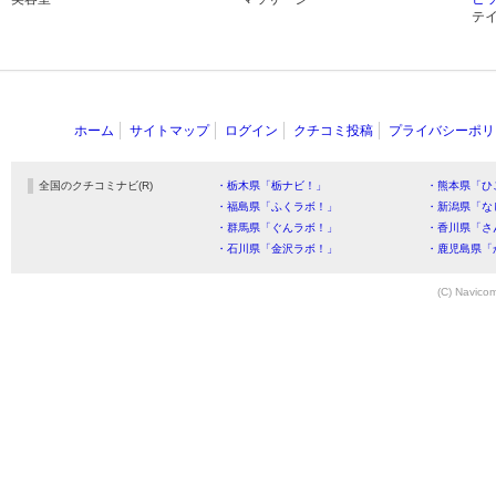
テ
ホーム
サイトマップ
ログイン
クチコミ投稿
プライバシーポリ
全国のクチコミナビ(R)
・栃木県「栃ナビ！」
・熊本県「ひ
・福島県「ふくラボ！」
・新潟県「な
・群馬県「ぐんラボ！」
・香川県「さ
・石川県「金沢ラボ！」
・鹿児島県「
(C) Navicom