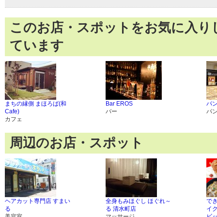
このお店・スポットをお気に入り
ています
まちの縁側 まほろば(和
Bar EROS
パン
Cafe)
バー
パ
カフェ
周辺のお店・スポット
ヘアカット専門店 すまい
全身もみほぐし ほぐれ～
で
る
る 清水町店
イ
美容室
マッサージ
ビ