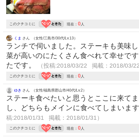
0
このクチコミに
現在：
人
くま
さん （女性/三島市/30代/Lv.13）
ランチで伺いました。ステーキも美味し
菜が高いのにたくさん食べれて幸せです
たです。
（投稿:2018/03/22 掲載：2018/03/2
0
このクチコミに
現在：
人
ゆき
さん （女性/福島県郡山市/40代/Lv.2）
ステーキ食べたいと思うとここに来てま
し、どちらもメインに食べてしまいま
稿:2018/01/31 掲載：2018/01/31）
0
このクチコミに
現在：
人