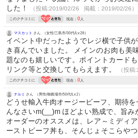
した！
（投稿:2019/02/26 掲載：2019/02/26）
0
このクチコミに
現在：
人
マスカット
さん （女性/三島市/30代/Lv.28）
イベント中だったようでレジ横で子供が
き喜んでいました。 メインのお肉も美
題なのも嬉しいです。ポイントカード
リンク等と交換してもらえます。
（投稿:2
0
このクチコミに
現在：
人
ナルミ
さん （男性/御殿場市/50代/Lv.2）
どうせ輸入牛肉オージービーフ、期待を
んなさいm(__)m ほどよい熟成で、旨
オーダーのオススメは、レア～ミディアム
ーストビーフ丼も、そんじょそこらやつとは