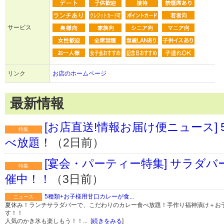
サービス
リンク
お店のホームページ
最新情報
[お店直送!情報お届け便ニュース]
特集
べ放題！
（2日前）
[宴会・パーティー特集] サラダ
特集
催中！！
（3日前）
5種類+お子様用甘口カレーが食...
ニュース
夏休み！ランチサラダバーで、こだわりのカレー食べ放題！手作り福神漬け＋お
す！！
人気のかき氷も楽しもう！！... [
続きをみる
]