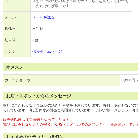
TEL
※お問い合わせの際は「静岡ナビっち！を見た」とお伝え
いただければ幸いです。
メール
メールを送る
店休日
不定休
駐車場
3台
リンク
携帯ホームページ
オススメ
ガトーショコラ
1,800円
お店・スポットからのメッセージ
材料にこだわり安全で風味の活きた素材を使用しています。香料・保存料などの
りしています。月1回程度の販売会も開催しています。→HPご覧下さい。メール会
販売会以外は注文販売となっております。
電話に出られないことが多く、なるべくメールでのお問い合わせをお願いしてい
おすすめのクチコミ （
5
件）