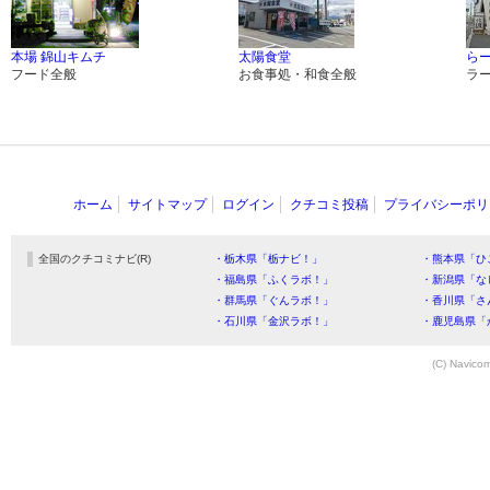
本場 錦山キムチ
太陽食堂
らー
フード全般
お食事処・和食全般
ラ
ホーム
サイトマップ
ログイン
クチコミ投稿
プライバシーポリ
全国のクチコミナビ(R)
・栃木県「栃ナビ！」
・熊本県「ひ
・福島県「ふくラボ！」
・新潟県「な
・群馬県「ぐんラボ！」
・香川県「さ
・石川県「金沢ラボ！」
・鹿児島県「
(C) Navicom