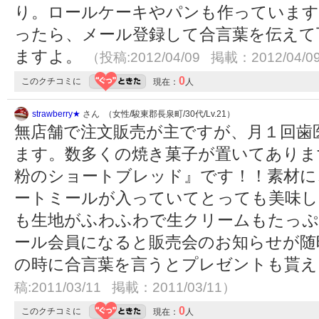
り。ロールケーキやパンも作っています
ったら、メール登録して合言葉を伝えて
ますよ。
（投稿:2012/04/09 掲載：2012/04/0
0
このクチコミに
現在：
人
strawberry★
さん （女性/駿東郡長泉町/30代/Lv.21）
無店舗で注文販売が主ですが、月１回歯
ます。数多くの焼き菓子が置いてありま
粉のショートブレッド』です！！素材に
ートミールが入っていてとっても美味し
も生地がふわふわで生クリームもたっぷ
ール会員になると販売会のお知らせが随
の時に合言葉を言うとプレゼントも貰
稿:2011/03/11 掲載：2011/03/11）
0
このクチコミに
現在：
人