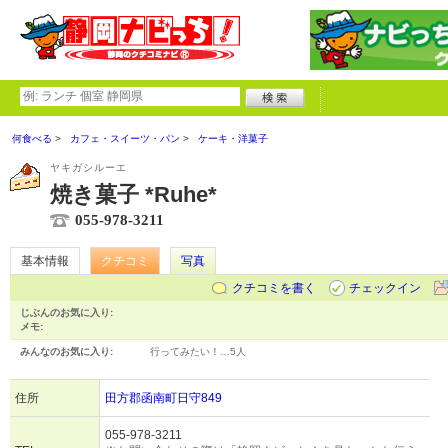
何食べる
カフェ・スイーツ・パン
ケーキ・洋菓子
ヤキガシルーエ
焼き菓子 *Ruhe*
055-978-3211
基本情報
クチコミ
写真
クチコミを書く
チェックイン
じぶんのお気に入り:
メモ:
みんなのお気に入り:
行ってみたい！…
5人
住所
田方郡函南町日守849
055-978-3211