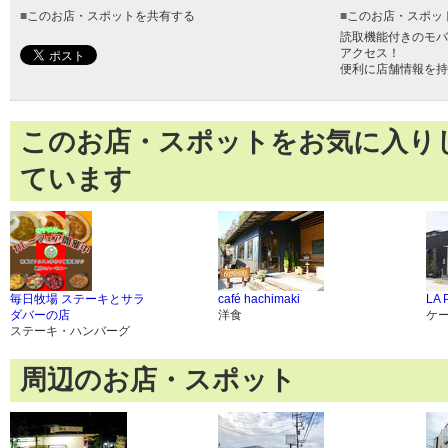
■
このお店・スポットを共有する
■
このお店・スポッ
読取機能付きのモバ
アクセス！
便利に店舗情報を持
このお店・スポットをお気に入り
ています
毎日牧場 ステーキとサラ
café hachimaki
LA 
ダバーの店
洋食
ケ
ステーキ・ハンバーグ
周辺のお店・スポット