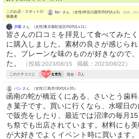
このお店・スポットの
bu~
さん （女性/伊豆の国市/50代/Lv.3）
(投稿：2010
推薦者
夕陽
さん （女性/東京都杉並区/50代/Lv.11）
皆さんの口コミを拝見して食べてみたく
に購入しました。素材の良さが感じられ
た。プレーンな味のものが好きなので、
た。
（投稿:2023/08/15 掲載：2023/08/22）
0
このクチコミに
現在：
人
バン
さん （女性/三島市/30代/Lv.35）
函南の蛇が橋近くにある、さいとう歯科
き菓子です。買いに行くなら、水曜日の
で販売をしたり、最近では沼津の毎月1
ち祭でも出店されています。材料にも美
が大好きでよくイベント時に買います。