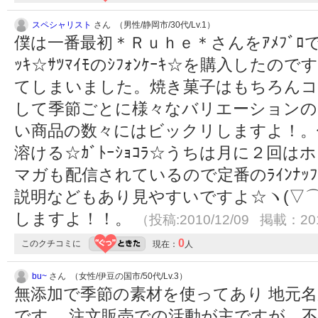
スペシャリスト
さん （男性/静岡市/30代/Lv.1）
僕は一番最初＊Ｒｕｈｅ＊さんをｱﾒﾌﾞﾛで知
ｯｷ☆ｻﾂﾏｲﾓのｼﾌｫﾝｹｰｷ☆を購入し
てしまいました。焼き菓子はもちろん
して季節ごとに様々なバリエーションの
い商品の数々にはビックリしますよ！。
溶ける☆ｶﾞﾄｰｼｮｺﾗ☆うちは月に２回は
マガも配信されているので定番のﾗｲﾝﾅｯ
説明などもあり見やすいですよ☆ヽ(▽⌒*)
しますよ！！。
（投稿:2010/12/09 掲載：201
0
このクチコミに
現在：
人
bu~
さん （女性/伊豆の国市/50代/Lv.3）
無添加で季節の素材を使ってあり 地元
です。 注文販売での活動が主ですが、