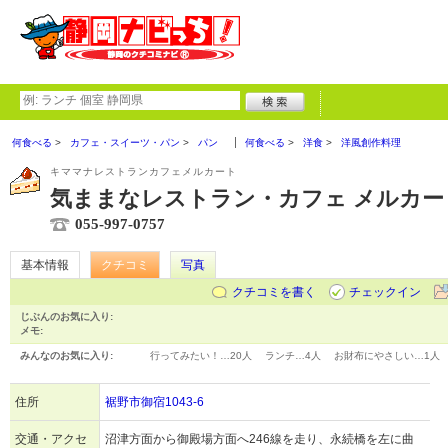
何食べる
カフェ・スイーツ・パン
パン
何食べる
洋食
洋風創作料理
キママナレストランカフェメルカート
気ままなレストラン・カフェ メルカー
055-997-0757
基本情報
クチコミ
写真
クチコミを書く
チェックイン
じぶんのお気に入り:
メモ:
みんなのお気に入り:
行ってみたい！…
20人
ランチ…
4人
お財布にやさしい…
1人
住所
裾野市御宿1043-6
交通・アクセ
沼津方面から御殿場方面へ246線を走り、永続橋を左に曲