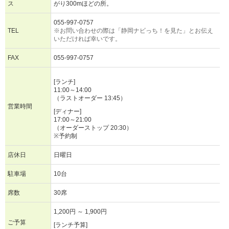
ス
がり300mほどの所。
055-997-0757
TEL
※お問い合わせの際は「静岡ナビっち！を見た」とお伝え
いただければ幸いです。
FAX
055-997-0757
[ランチ]
11:00～14:00
（ラストオーダー 13:45）
営業時間
[ディナー]
17:00～21:00
（オーダーストップ 20:30）
※予約制
店休日
日曜日
駐車場
10台
席数
30席
1,200円 ～ 1,900円
ご予算
[ランチ予算]