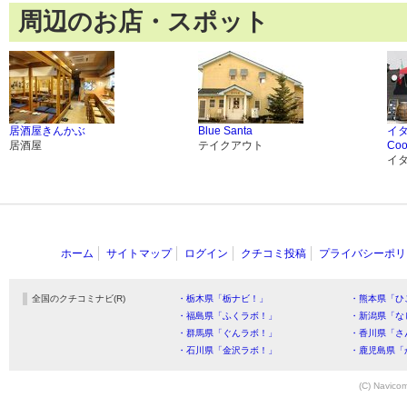
周辺のお店・スポット
居酒屋きんかぶ
Blue Santa
イタ
居酒屋
テイクアウト
Co
イ
ホーム
サイトマップ
ログイン
クチコミ投稿
プライバシーポリ
全国のクチコミナビ(R)
・栃木県「栃ナビ！」
・熊本県「ひ
・福島県「ふくラボ！」
・新潟県「な
・群馬県「ぐんラボ！」
・香川県「さ
・石川県「金沢ラボ！」
・鹿児島県「
(C) Navicom