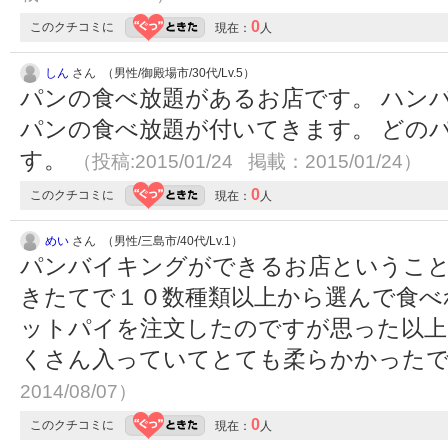
0
このクチコミに
現在：
人
しん
さん （男性/御殿場市/30代/Lv.5）
パンの食べ放題があるお店です。 ハン
パンの食べ放題が付いてきます。 どの
す。
（投稿:2015/01/24 掲載：2015/01/24）
0
このクチコミに
現在：
人
めい
さん （男性/三島市/40代/Lv.1）
パンバイキングができるお店というこ
きたてで１０数種類以上から選んで食べ
ットパイを注文したのですが思った以上
くさん入っていてとても柔らかかった
2014/08/07）
0
このクチコミに
現在：
人