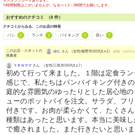
※スタンプカードあります。
※時間制限はございませんが、なるべく2～3時間でお願いします。
おすすめのクチコミ （
8
件）
クチコミからみる、このお店の特長
パン
ランチ
バイキング
良い
3
2
2
2
このお店・スポットの
ゆた
さん （女性/裾野市/20代/Lv.2）
(投稿：2010/11
推薦者
ＹＲＮママ
さん （女性/三島市/30代/Lv.7）
初めて行って来ました。１階は定食ラン
感じで、私たちはパンバイキング付きの
庭的な雰囲気のゆったりとした居心地の
ューのポットパイを注文。サラダ、フリ
付きです。お肉が柔らかくて、たくさん
種類はあったと思います。本当に美味し
で癒されました。また行きたいと思い