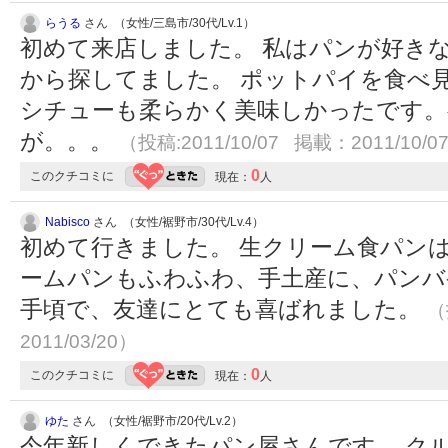
らうる
さん （女性/三島市/30代/Lv.1）
初めて来店しました。 私はパンが好き
から探してました。 ポットパイを食べ見
シチューも柔らかく美味しかったです
が。。。
（投稿:2011/10/07 掲載：2011/10/0
0
このクチコミに
現在：
人
Nabisco
さん （女性/裾野市/30代/Lv.4）
初めて行きました。 生クリーム食パン
ームパンもふわふわ、手土産に、パンバ
手頃で、友達にとても喜ばれました。
（
2011/03/20）
0
このクチコミに
現在：
人
ゆた
さん （女性/裾野市/20代/Lv.2）
今年新しくできたパン屋さんです。 ク