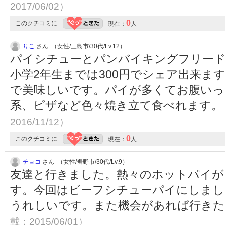
2017/06/02）
0
このクチコミに
現在：
人
りこ
さん （女性/三島市/30代/Lv.12）
パイシチューとパンバイキングフリードリ
小学2年生までは300円でシェア出来ま
で美味しいです。パイが多くてお腹いっ
系、ピザなど色々焼き立て食べれます
2016/11/12）
0
このクチコミに
現在：
人
チョコ
さん （女性/裾野市/30代/Lv.9）
友達と行きました。熱々のホットパイが
す。今回はビーフシチューパイにしまし
うれしいです。また機会があれば行き
載：2015/06/01）