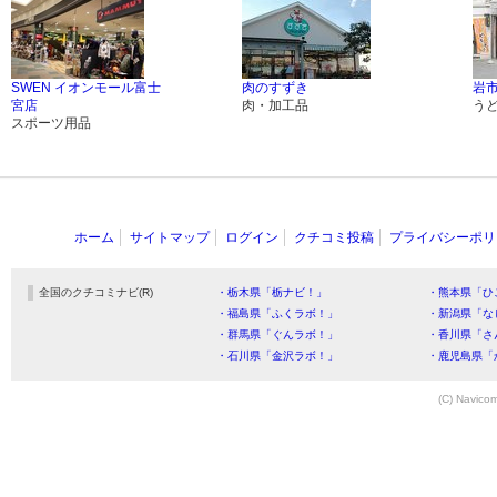
SWEN イオンモール富士
肉のすずき
岩
宮店
肉・加工品
う
スポーツ用品
ホーム
サイトマップ
ログイン
クチコミ投稿
プライバシーポリ
全国のクチコミナビ(R)
・栃木県「栃ナビ！」
・熊本県「ひ
・福島県「ふくラボ！」
・新潟県「な
・群馬県「ぐんラボ！」
・香川県「さ
・石川県「金沢ラボ！」
・鹿児島県「
(C) Navicom