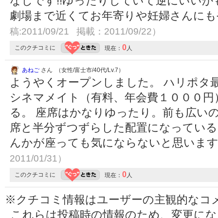
なしです!!ゆったりしていて逆にいいか
劇場まで近くてお年寄りや妊婦さんに
稿:2011/09/21 掲載：2011/09/22）
0
このクチコミに
現在：
人
あねご
さん （女性/富士市/40代/Lv.7）
ようやくオープンしました。 ハリポタ
シネマメイト（有料、年会費１０００円
る。 座席はかなりゆったり。前も広い
席と半分ずつずらした配置になっている
んかが座っても気にならないと思いま
2011/01/31）
0
このクチコミに
現在：
人
※クチコミ情報はユーザーの主観的なコ
これらは投稿時の情報のため、変更に