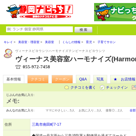
キレイ
美容室・理容室
美容室
くらしの情報
育児
子育てサロン
ヴィーナスビヨウシツハーモナイズテンビーナスビヨウシツ
ヴィーナス美容室ハーモナイズ(Harmoni
055-972-7458
基本情報
クチコミ
クーポン
Q&A
写真
★ お店情報
クチコミを書く
チェックイン
じぶんのお気に入り:
メモ:
みんなのお気に入り:
ママにやさしい…
5人
お気に入り…
3人
接客◎…
2人
全部
住所
三島市南田町7-17
◆国道一号方面から三島消防署と郵便局を過ぎてヨーカド