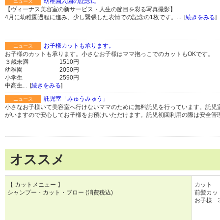
幼稚園入園の記念に
ニュース
【ヴィーナス美容室の新サービス・人生の節目を彩る写真撮影】
4月に幼稚園過程に進み、少し緊張した表情での記念の1枚です。... [
続きをみる
]
お子様カットも承ります。
ニュース
お子様のカットも承ります。小さなお子様はママ抱っこでのカットもOKです。
３歳未満 1510円
幼稚園 2050円
小学生 2590円
中高生... [
続きをみる
]
託児室「みゅうみゅう」
ニュース
小さなお子様いて美容室へ行けないママのために無料託児を行っています。託児
がいますので安心してお子様をお預けいただけます。託児初回利用の際は安全管理のた
オススメ
【 カットメニュー 】
カット
シャンプー・カット・ブロー (消費税込)
前髪カ
お子様 
就学前
小学生