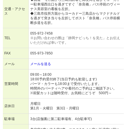
ー駐車場西出口を過ぎてすぐ「奈良橋」バス停前のヴィー
交通・アクセ
ナス美容室の看板を左折。
ス
◆三島市役所方面からヨーカドー三島店からマクドナルド
を過ぎて突き当りを左折してポスト「奈良橋」バス停前横
断歩道を右折。
055-972-7458
TEL
※お問い合わせの際は「静岡ナビっち！を見た」とお伝え
いただければ幸いです。
FAX
055-973-7850
メール
メールを送る
09:00～18:00
18:00予約受付終了(当日予約も歓迎します)
営業時間
パーマ・カラーも18:00まで受付いたします。
時間外のパーティヘアや着付のご予約はご相談下さい。
※前髪カットは随時受付、お気軽にどうぞ 500円～
月曜日
店休日
第1月・火曜日 第3日・月曜日
駐車場
3台(店舗裏に第二駐車場有、4台駐車可)