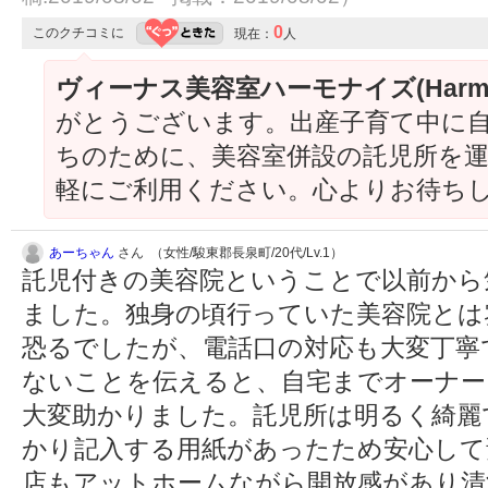
0
このクチコミに
現在：
人
ヴィーナス美容室ハーモナイズ(Harmo
がとうございます。出産子育て中に
ちのために、美容室併設の託児所を
軽にご利用ください。心よりお待ち
あーちゃん
さん （女性/駿東郡長泉町/20代/Lv.1）
託児付きの美容院ということで以前から
ました。独身の頃行っていた美容院とは
恐るでしたが、電話口の対応も大変丁寧
ないことを伝えると、自宅までオーナー
大変助かりました。託児所は明るく綺麗
かり記入する用紙があったため安心して
店もアットホームながら開放感があり清