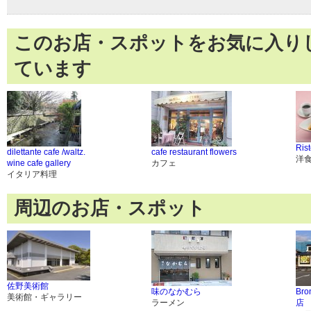
このお店・スポットをお気に入り
ています
Ris
dilettante cafe /waltz.
cafe restaurant flowers
洋
wine cafe gallery
カフェ
イタリア料理
周辺のお店・スポット
佐野美術館
味のなかむら
Bro
美術館・ギャラリー
ラーメン
店