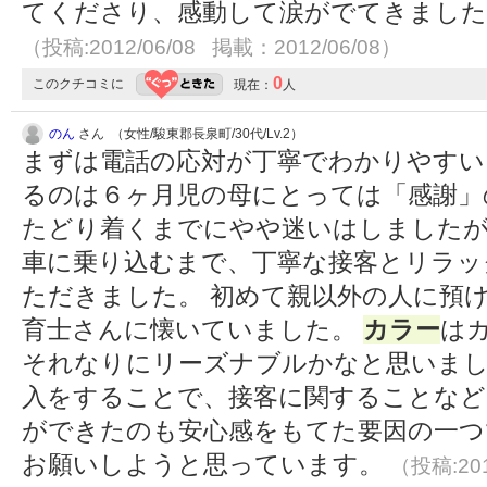
てくださり、感動して涙がでてきました
（投稿:2012/06/08 掲載：2012/06/08）
0
このクチコミに
現在：
人
のん
さん （女性/駿東郡長泉町/30代/Lv.2）
まずは電話の応対が丁寧でわかりやすい
るのは６ヶ月児の母にとっては「感謝」
たどり着くまでにやや迷いはしました
車に乗り込むまで、丁寧な接客とリラッ
ただきました。 初めて親以外の人に預
育士さんに懐いていました。
カラー
は
それなりにリーズナブルかなと思いまし
入をすることで、接客に関することなど
ができたのも安心感をもてた要因の一つ
お願いしようと思っています。
（投稿:201