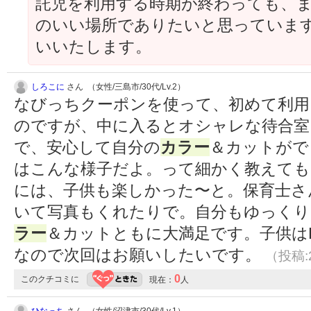
託児を利用する時期が終わっても、
のいい場所でありたいと思っていま
いいたします。
しろこに
さん （女性/三島市/30代/Lv.2）
なびっちクーポンを使って、初めて利用
のですが、中に入るとオシャレな待合室
で、安心して自分の
カラー
＆カットがで
はこんな様子だよ。って細かく教えても
には、子供も楽しかった〜と。保育士さ
いて写真もくれたりで。自分もゆっく
ラー
＆カットともに大満足です。子供は
なので次回はお願いしたいです。
（投稿:2
0
このクチコミに
現在：
人