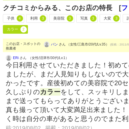
クチコミからみる、このお店の特長 [
フ
子供
利用
美容院
写真
大変
4
3
3
3
3
カラー
2
このお店・スポットの
バン
さん （女性/三島市/20代/Lv.35）
(投稿：2011/0
推薦者
ERi
さん （女性/沼津市/30代/Lv.1）
今日利用させていただきました！初めて
ましたが、まだ人見知りもしないので大
かったです。産後初めての美容院で20
久しぶりの
カラー
をして、スッキリしま
まで送ってもらってありがとうございました◡
真も撮って頂いて大変満足出来ました！
く時は自分の車があると思うのでまた
稿:2019/08/02 掲載：2019/08/02）