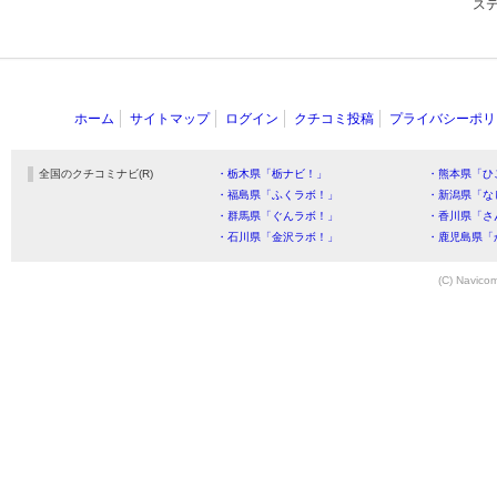
ス
ホーム
サイトマップ
ログイン
クチコミ投稿
プライバシーポリ
全国のクチコミナビ(R)
・栃木県「栃ナビ！」
・熊本県「ひ
・福島県「ふくラボ！」
・新潟県「な
・群馬県「ぐんラボ！」
・香川県「さ
・石川県「金沢ラボ！」
・鹿児島県「
(C) Navicom