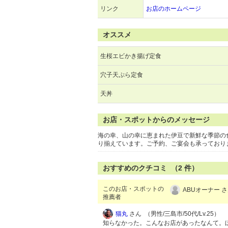
リンク
お店のホームページ
オススメ
生桜エビかき揚げ定食
穴子天ぷら定食
天丼
お店・スポットからのメッセージ
海の幸、山の幸に恵まれた伊豆で新鮮な季節の
り揃えています。ご予約、ご宴会も承っており
おすすめのクチコミ （
2
件）
このお店・スポットの
ABUオーナー さ
推薦者
猫丸
さん （男性/三島市/50代/Lv.25）
知らなかった。こんなお店があったなんて。