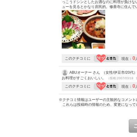
っこうドシンとしたお酒なのに料理が負けな
ューを見るとかなり庶民的。修善寺に住んで
0
このクチコミに
現在：
ABUオーナー さん （女性/伊豆市/20代
お料理がすごくおいしい。
（投稿:2007/03/19 
0
このクチコミに
現在：
※クチコミ情報はユーザーの主観的なコメント
これらは投稿時の情報のため、変更になって