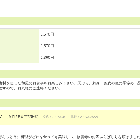
1,570円
1,570円
1,360円
食材を使った和風のお食事をお楽しみ下さい。天ぷら、刺身、蕎麦の他に季節の一
ますので、お気軽にご連絡ください。
ん （女性/伊豆市/20代）
(投稿：2007/03/19 掲載：2007/03/22)
ほんっとうに料理がどれを食べても美味しい。修善寺のお酒あらばしりを頂きまし