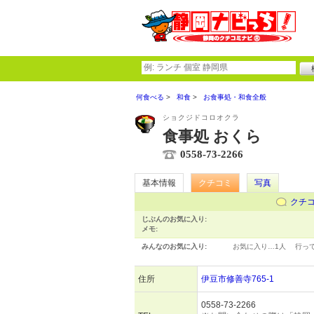
何食べる
和食
お食事処・和食全般
ショクジドコロオクラ
食事処 おくら
0558-73-2266
基本情報
クチコミ
写真
クチ
じぶんのお気に入り:
メモ:
みんなのお気に入り:
お気に入り…
1人
行っ
住所
伊豆市修善寺765-1
0558-73-2266