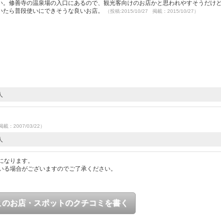
い。修善寺の温泉場の入口にあるので、観光客向けのお店かと思われやすそうだけ
いたら普段使いにできそうな良いお店。
（投稿:2015/10/27 掲載：2015/10/27）
人
）
掲載：2007/03/22）
人
になります。
いる場合がございますのでご了承ください。
このお店・スポットのクチコミを書く