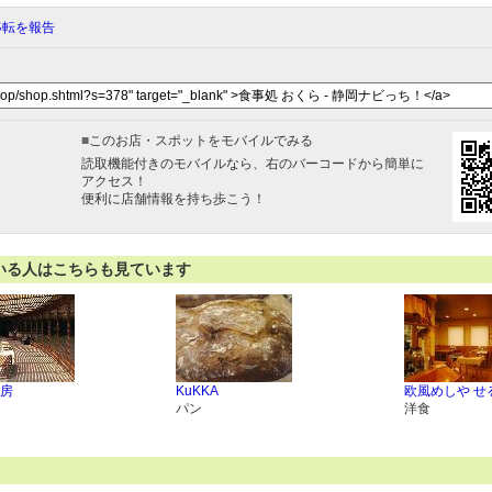
移転を報告
■
このお店・スポットをモバイルでみる
読取機能付きのモバイルなら、右のバーコードから簡単に
アクセス！
便利に店舗情報を持ち歩こう！
いる人はこちらも見ています
房
KuKKA
欧風めしや せ
パン
洋食