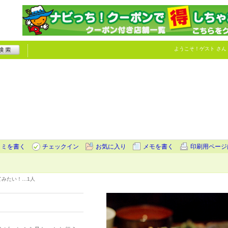
ようこそ！
ゲスト
さん
コミを書く
チェックイン
お気に入り
メモを書く
印刷用ページ
てみたい！…
1人