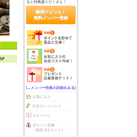
ると特典盛りだくさん！
静岡ナビっち！
無料メンバー登録
る
AP
[→メンバー特典の詳細をみる]
お気に入り
行きたいイベント
マイページ
ポイント交換
（現在 0ポイント）