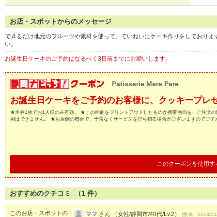
お店・スポットからのメッセージ
できるだけ地元のフルーツや素材を使って、ていねいにケーキ作りをしておりま
い。
お誕生日ケーキのご予約はなるべく3日前までにお願いします。
Patisserie Mere Pere
お誕生日ケーキをご予約のお客様に、クッキープレ
★本券1枚でお1人様のみ有効。 ★この画面をプリントアウトしたものか携帯画面を、ご注文の
用はできません。 ★お店側の都合で、予告なくサービスを打ち切る場合がございますのでご了
このクーポンを使用す
おすすめのクチコミ （
1
件）
このお店・スポットの
ママ
さん （女性/静岡市/40代/Lv.2）
(投稿：2013/02