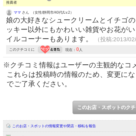
推薦者
ママ
さん （女性/静岡市/40代/Lv.2）
娘の大好きなシュークリームとイチゴの
ッキー以外にもかわいい雑貨やお花がい
イルコーナーもあります。
（投稿:2013/02
0
このクチコミに
現在：
人
※クチコミ情報はユーザーの主観的なコ
これらは投稿時の情報のため、変更に
でご了承ください。
このお店・スポットのクチ
このお店・スポットの情報変更や閉店・移転を報告