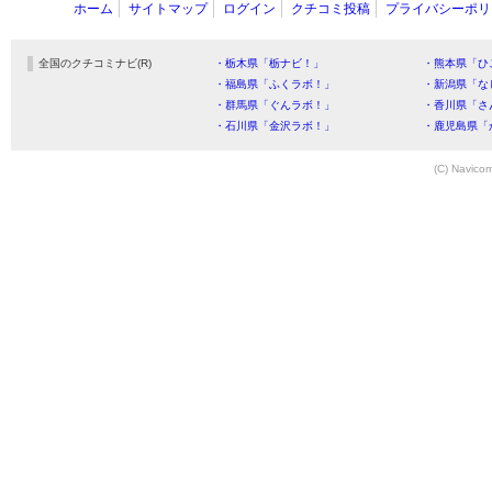
ホーム
サイトマップ
ログイン
クチコミ投稿
プライバシーポリ
全国のクチコミナビ(R)
・栃木県「栃ナビ！」
・熊本県「ひ
・福島県「ふくラボ！」
・新潟県「な
・群馬県「ぐんラボ！」
・香川県「さ
・石川県「金沢ラボ！」
・鹿児島県「
(C) Navicom