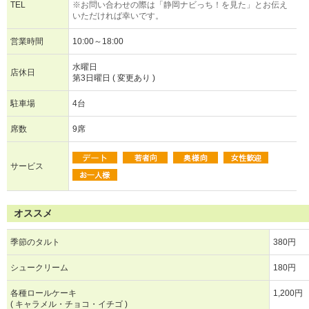
TEL
※お問い合わせの際は「静岡ナビっち！を見た」とお伝え
いただければ幸いです。
営業時間
10:00～18:00
水曜日
店休日
第3日曜日 ( 変更あり )
駐車場
4台
席数
9席
サービス
オススメ
季節のタルト
380円
シュークリーム
180円
各種ロールケーキ
1,200円
( キャラメル・チョコ・イチゴ )