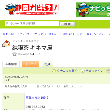
何食べる
カフェ・スイーツ・パン
喫茶店
何食べる
カフェ・スイーツ・パン
ジュンキッサキネマザ
純喫茶 キネマ座
055-982-1963
基本情報
クチコミ
写真
クチコミを書く
チェックイン
じぶんのお気に入り:
メモ:
みんなのお気に入り:
行ってみたい！…
3人
お気に入り…
1人
住所
三島市梅名109-2
055-982-1963