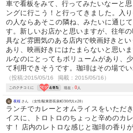
車で看板をみて、行ってみたいなーと思
ングに行こう！と行ってきました。入り
の人ならあそこの隣ね、みたいに通じて
す。新しいお店かと思いますが、往年の
具など雰囲気のある店内で映画好きとい
あり、映画好きにはたまらないと思いま
ルなのにとってもボリュームがあり、
て利用できそうです。珈琲はその場でい
（投稿:2015/05/16 掲載：2015/05/16）
0
このクチコミに
現在：
人
夜桜
さん （女性/駿東郡長泉町/30代/Lv.28）
ランチでカレーとオムライスをいただ
イスに、トロトロのちょっと辛めのカ
す！ 店内のレトロな感じと珈琲の香り