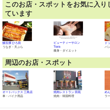
このお店・スポットをお気に入り
ています
ビューティーサロン
鰻百撰 ひろ田
ド
Tiara
うなぎ・天ぷら
パ
痩身・ダイエット
周辺のお店・スポット
オートバックス 三島店
焼肉レストラン 田苑
め
車・バイク用品
焼肉・韓国料理
ラ