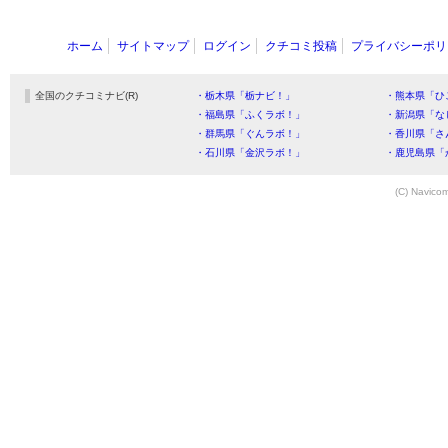
ホーム
サイトマップ
ログイン
クチコミ投稿
プライバシーポリ
全国のクチコミナビ(R)
・栃木県「栃ナビ！」
・熊本県「ひ
・福島県「ふくラボ！」
・新潟県「な
・群馬県「ぐんラボ！」
・香川県「さ
・石川県「金沢ラボ！」
・鹿児島県「
(C) Navicom