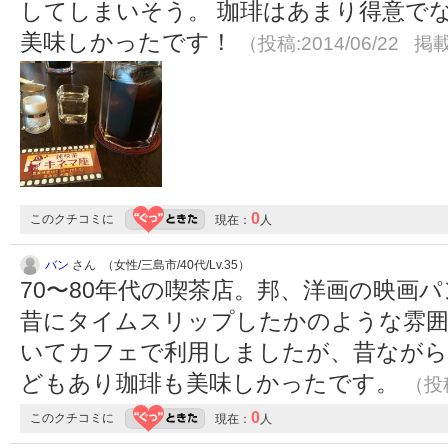
してしまいそう。 珈琲はあまり得意で
美味しかったです！
（投稿:2014/06/22 掲載
0
このクチコミに
現在：
人
バン
さん （女性/三島市/40代/Lv.35）
70〜80年代の喫茶店。邦、洋画の映画
昔にタイムスリップしたかのような雰
いてカフェで利用しましたが、昔なが
どもあり珈琲も美味しかったです。
（投稿
0
このクチコミに
現在：
人