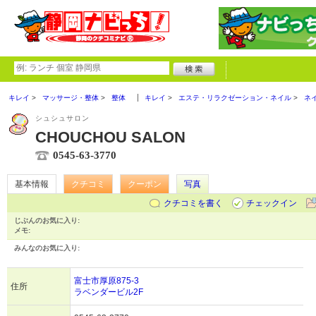
キレイ
マッサージ・整体
整体
キレイ
エステ・リラクゼーション・ネイル
ネ
シュシュサロン
CHOUCHOU SALON
0545-63-3770
基本情報
クチコミ
クーポン
写真
クチコミを書く
チェックイン
じぶんのお気に入り:
メモ:
みんなのお気に入り:
富士市厚原875-3
住所
ラベンダービル2F