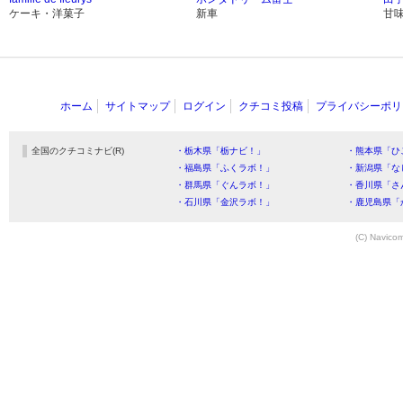
ケーキ・洋菓子
新車
甘
ホーム
サイトマップ
ログイン
クチコミ投稿
プライバシーポリ
全国のクチコミナビ(R)
・栃木県「栃ナビ！」
・熊本県「ひ
・福島県「ふくラボ！」
・新潟県「な
・群馬県「ぐんラボ！」
・香川県「さ
・石川県「金沢ラボ！」
・鹿児島県「
(C) Navicom