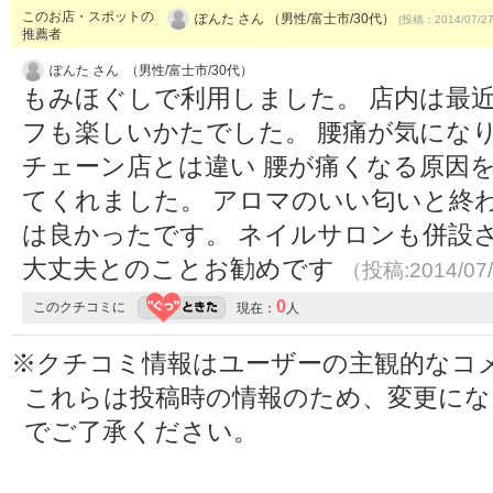
このお店・スポットの
ぽんた さん （男性/富士市/30代）
(投稿：2014/07/2
推薦者
ぽんた さん （男性/富士市/30代）
もみほぐしで利用しました。 店内は最
フも楽しいかたでした。 腰痛が気にな
チェーン店とは違い 腰が痛くなる原因
てくれました。 アロマのいい匂いと終
は良かったです。 ネイルサロンも併設
大丈夫とのことお勧めです
（投稿:2014/07
0
このクチコミに
現在：
人
※クチコミ情報はユーザーの主観的なコ
これらは投稿時の情報のため、変更に
でご了承ください。