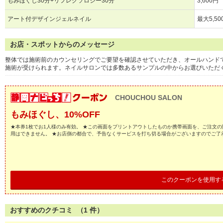
もみほぐし30分+リフレクソロジー30分
3,600円
アート付デザインジェルネイル
最大5,50
お店・スポットからのメッセージ
整体では施術前のカウンセリングでご要望を確認させていただき、オールハンド
施術が受けられます。ネイルサロンでは多数あるサンプルの中からお選びいただ
CHOUCHOU SALON
もみほぐし、10%OFF
★本券1枚でお1人様のみ有効。 ★この画面をプリントアウトしたものか携帯画面を、ご注文の
用はできません。 ★お店側の都合で、予告なくサービスを打ち切る場合がございますのでご了
このクーポンを使用す
おすすめのクチコミ （
1
件）