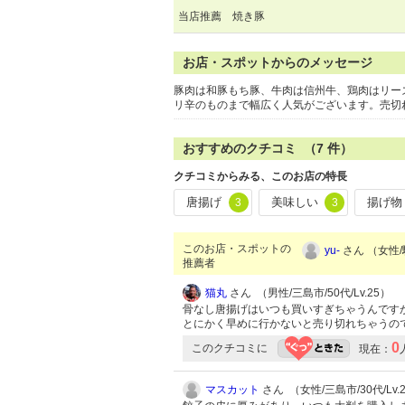
当店推薦 焼き豚
お店・スポットからのメッセージ
豚肉は和豚もち豚、牛肉は信州牛、鶏肉はリー
リ辛のものまで幅広く人気がございます。売切
おすすめのクチコミ （
7
件）
クチコミからみる、このお店の特長
唐揚げ
美味しい
揚げ物
3
3
このお店・スポットの
yu-
さん （女性/
推薦者
猫丸
さん （男性/三島市/50代/Lv.25）
骨なし唐揚げはいつも買いすぎちゃうんです
とにかく早めに行かないと売り切れちゃうの
0
このクチコミに
現在：
マスカット
さん （女性/三島市/30代/Lv.