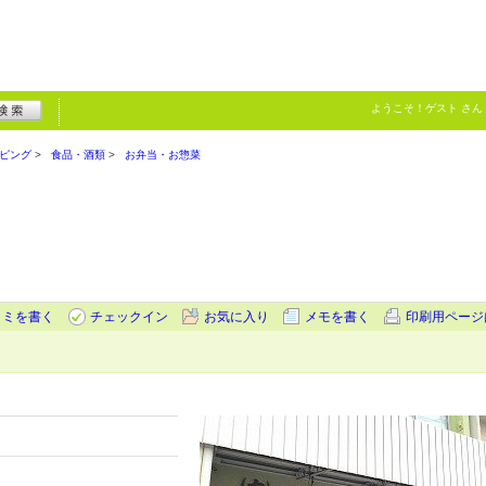
ようこそ！
ゲスト
さん
ピング
食品・酒類
お弁当・お惣菜
コミを書く
チェックイン
お気に入り
メモを書く
印刷用ページ