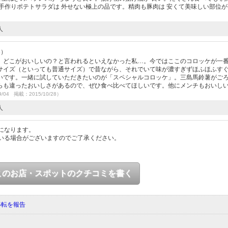
手作りポテトサラダは 外せない極上の品です。精肉も豚肉は 安くて美味しい部位が
人
3）
、どこがおいしいの？と言われるといえなかった私…。今ではここのコロッケが一
サイズ（といっても普通サイズ）で昔ながら、それでいて味が濃すぎずほふほふす
いです。一緒に試していただきたいのが「スペシャルコロッケ」。三島馬鈴薯がご
らも違ったおいしさがあるので、ぜひ食べ比べてほしいです。他にメンチもおいし
9/04 掲載：2015/10/28）
人
になります。
いる場合がございますのでご了承ください。
このお店・スポットのクチコミを書く
移転を報告