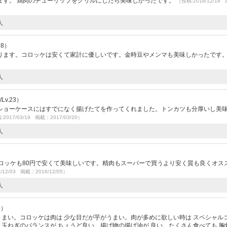
ます。 鶏肉のチューリップをグリルにしたら美味しかったです。
（投稿:2018/12/18
人
28）
ります。コロッケは安くて家計に優しいです。金時豆やメンマも美味しかったです
人
Lv.23）
ショーケースにはすでになく揚げたてを作ってくれました。トンカツも分厚いし美
2017/03/19 掲載：2017/03/20）
人
ロッケも80円で安くて美味しいです。精肉もスーパーで買うより安く質も良くオス
/12/03 掲載：2016/12/05）
人
9）
くうまい。コロッケは肉は 少な目だが芋がうまい。肉が多めに欲しい時は スペシャル
と玉ねぎのバランスが ちょうど良い。揚げ物の揚げ油が 良い。たくさん食べても 胸