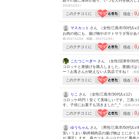
餃子の皮に厚みがあり、いつも大判を購入し
2018/12/21）
0
このクチコミに
現在：
マスカット
さん （女性/三島市/30代/Lv.
お肉の他にも、揚げ物やポテトサラダ等があ
稿:2017/11/04 掲載：2017/11/04）
0
このクチコミに
現在：
こたつこーぎー
さん （女性/沼津市/30代/
コロッケと唐揚げを購入しました。唐揚げは
ー！お客さんが絶えない人気店ですね！
（投稿:
0
このクチコミに
現在：
りこ
さん （女性/三島市/30代/Lv.12）
コロッケ45円！安くて美味しいです。三島コ
す。子供にお菓子も頂きました^_^
（投稿:2016
0
このクチコミに
現在：
ゆうちゃん
さん （男性/三島市/50代/Lv.
安い うまい 駒井精肉店の揚げ物は とにか
が 満足します。串カツも 小ぶりだけど 豚肉