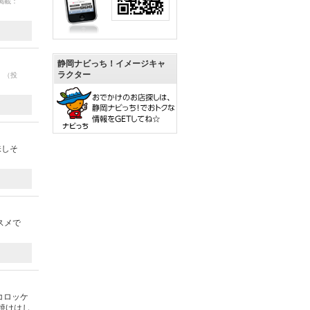
 掲載：
静岡ナビっち！イメージキャ
。
ラクター
（投
味しそ
スメで
コロッケ
焼けはし