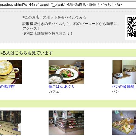
■
このお店・スポットをモバイルでみる
読取機能付きのモバイルなら、右のバーコードから簡単に
アクセス！
便利に店舗情報を持ち歩こう！
いる人はこちらも見ています
の珈琲館
畑ごはん あぐり
パンの蔵 蜂鳥
カフェ
パン