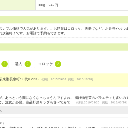
100g 242円
ズナブル価格で人気があります。。お惣菜はコロッケ、唐揚げなど、お弁当やおつ
れ次第終了です。お電話で予約もできます。
購入
コロッケ
2
2
2
駿東郡長泉町/30代/Lv.23）
(投稿：2015/09/04 掲載：2015/10/28)
が、あっという間になくなっちゃうんですよね。 揚げ物惣菜のバラエティも多いの
で、注意が必要。絶品野菜サラダも食べてみて！
（投稿:2019/03/26 掲載：2019/03/26
人
28）