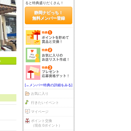
ると特典盛りだくさん！
静岡ナビっち！
無料メンバー登録
る
[→メンバー特典の詳細をみる]
お気に入り
行きたいイベント
マイページ
ポイント交換
（現在 0ポイント）