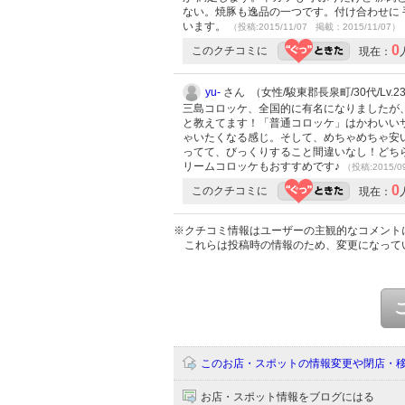
ない。焼豚も逸品の一つです。付け合わせに 
います。
（投稿:2015/11/07 掲載：2015/11/07）
0
このクチコミに
現在：
yu-
さん （女性/駿東郡長泉町/30代/Lv.2
三島コロッケ、全国的に有名になりましたが
と教えてます！「普通コロッケ」はかわいい
ゃいたくなる感じ。そして、めちゃめちゃ安
ってて、びっくりすること間違いなし！どち
リームコロッケもおすすめです♪
（投稿:2015/0
0
このクチコミに
現在：
※クチコミ情報はユーザーの主観的なコメント
これらは投稿時の情報のため、変更になって
このお店・スポットの情報変更や閉店・
お店・スポット情報をブログにはる