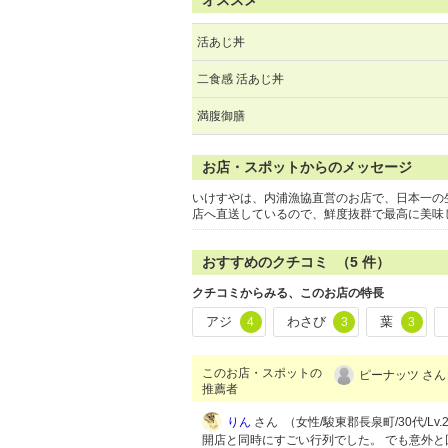
オススメ
活あじ丼
二食感 活あじ丼
満腹御膳
お店・スポットからのメッセージ
いけすやは、内浦漁協直営のお店で、日本一の
店へ直送しているので、鮮度抜群で最高に美味
おすすめのクチコミ （
5
件）
クチコミからみる、このお店の特長
アジ
わさび
葉
4
3
3
このお店・スポットの
ピーナッツ さん
推薦者
りん
さん （女性/駿東郡長泉町/30代/Lv.
開店と同時にすごい行列でした。 でも意外と