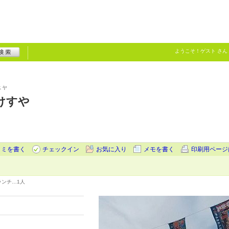
ようこそ！
ゲスト
さん
スヤ
けすや
コミを書く
チェックイン
お気に入り
メモを書く
印刷用ページ
ランチ…
1人