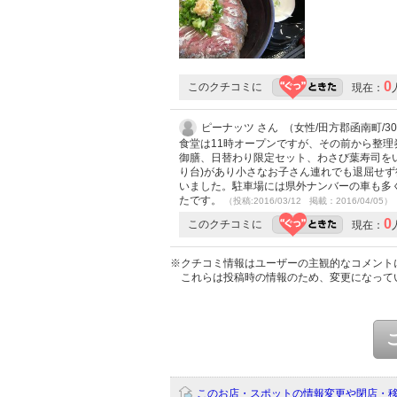
0
このクチコミに
現在：
ピーナッツ さん （女性/田方郡函南町/3
食堂は11時オープンですが、その前から整
御膳、日替わり限定セット、わさび葉寿司をい
り台)があり小さなお子さん連れでも退屈せ
いました。駐車場には県外ナンバーの車も多
たです。
（投稿:2016/03/12 掲載：2016/04/05）
0
このクチコミに
現在：
※クチコミ情報はユーザーの主観的なコメント
これらは投稿時の情報のため、変更になって
このお店・スポットの情報変更や閉店・