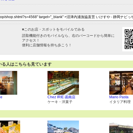
■
このお店・スポットをモバイルでみる
読取機能付きのモバイルなら、右のバーコードから簡単に
アクセス！
便利に店舗情報を持ち歩こう！
いる人はこちらも見ています
le
Chez IRIE 函南店
Mario Pasta
ケーキ・洋菓子
イタリア料理