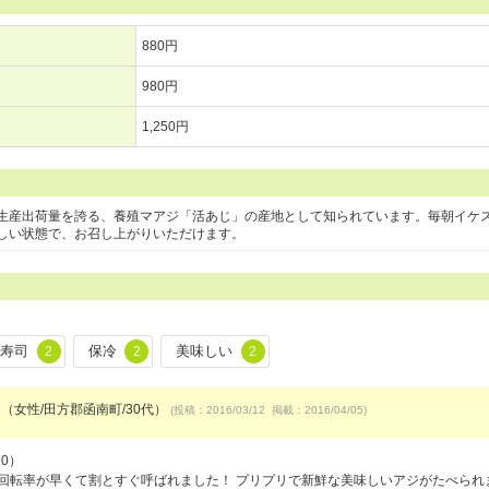
880円
980円
1,250円
生産出荷量を誇る、養殖マアジ「活あじ」の産地として知られています。毎朝イケ
しい状態で、お召し上がりいただけます。
寿司
保冷
美味しい
2
2
2
 （女性/田方郡函南町/30代）
(投稿：2016/03/12 掲載：2016/04/05)
20）
回転率が早くて割とすぐ呼ばれました！ プリプリで新鮮な美味しいアジがたべられ