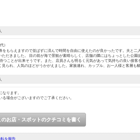
人
0代）
理券をもらえますので並ばずに済んで時間を自由に使えたのが良かったです。夫と二
ただきました。 目の前が海で景観が素晴らしく、店舗の隣にはちょっとした公園(
ず待つことが出来そうです。また、店員さんも明るく元気があって気持ちの良い接客
く見られ、人気のほどがうかがえました。家族連れ、カップル、お一人様と客層も
人
になります。
いる場合がございますのでご了承ください。
このお店・スポットのクチコミを書く
移転を報告