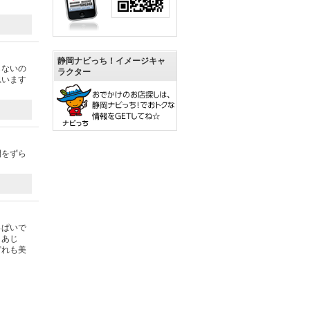
静岡ナビっち！イメージキャ
らないの
ラクター
思います
間をずら
っぱいで
。あじ
どれも美