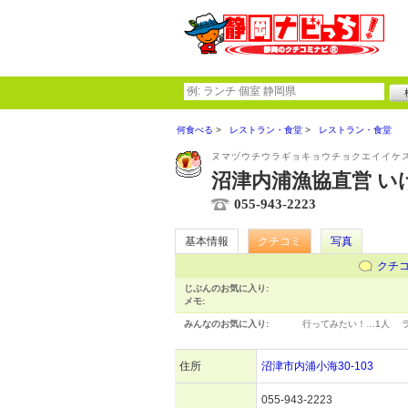
何食べる
レストラン・食堂
レストラン・食堂
ヌマヅウチウラギョキョウチョクエイイケ
沼津内浦漁協直営 い
055-943-2223
基本情報
クチコミ
写真
クチ
じぶんのお気に入り:
メモ:
みんなのお気に入り:
行ってみたい！…
1人
住所
沼津市内浦小海30-103
055-943-2223