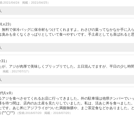
:2021/04/24 掲載：2021/04/25）
人
Lv.23）
。無料で保冷バッグに保冷材もつけてくれますよ。わさびの葉ってなかなか手に入
は臭みも全くなくさっぱりとしていて食べやすいです。手土産としても喜ばれると
人
.31）
たが、アジが肉厚で美味しくプリップリでした。土日混んでますが、平日の少し時
7 掲載：2017/07/17）
人
/Lv.8）
るアジを食べさせてくれるお店に行ってきました。外の駐車場は他県ナンバーでい
番を待つ間は、店内のお土産を見たりしていました。私は、活あじ丼を食べました
たです。あじ丼にアジフライがついた満腹御膳や、まご茶定食などかありました。
^◯^*)
（投稿:2016/07/20 掲載：2016/07/20）