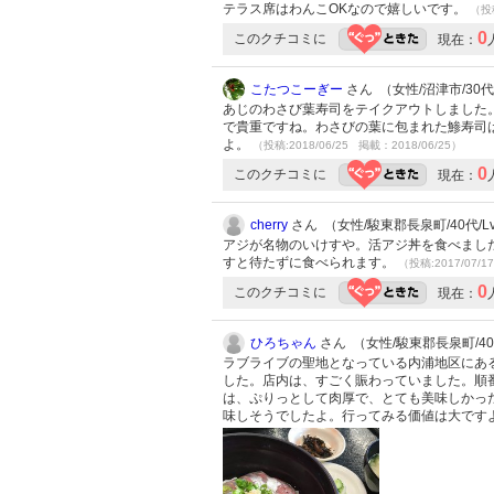
テラス席はわんこOKなので嬉しいです。
（投稿
0
このクチコミに
現在：
こたつこーぎー
さん （女性/沼津市/30代/
あじのわさび葉寿司をテイクアウトしました
で貴重ですね。わさびの葉に包まれた鯵寿司
よ。
（投稿:2018/06/25 掲載：2018/06/25）
0
このクチコミに
現在：
cherry
さん （女性/駿東郡長泉町/40代/Lv
アジが名物のいけすや。活アジ丼を食べまし
すと待たずに食べられます。
（投稿:2017/07/1
0
このクチコミに
現在：
ひろちゃん
さん （女性/駿東郡長泉町/40代
ラブライブの聖地となっている内浦地区にあ
した。店内は、すごく賑わっていました。順
は、ぷりっとして肉厚で、とても美味しかっ
味しそうでしたよ。行ってみる価値は大ですよ(*