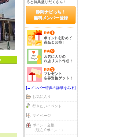
ると特典盛りだくさん！
静岡ナビっち！
無料メンバー登録
る
[→メンバー特典の詳細をみる]
お気に入り
行きたいイベント
マイページ
ポイント交換
（現在 0ポイント）