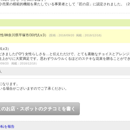
小売業の模範的機能を果たしている事業者として「匠の店」に認定されました。（20
性/神奈川県平塚市/30代/Lv.3）
(投稿：2016/09/20 掲載：2016/12/16)
v.3）
きました(^O^) 女性らしさを…と伝えただけで、とても素敵なチョイスとアレン
仕上がりに大変満足です。思わずウルウルくるほどのステキな花束を贈ることがで
/09/20 掲載：2016/12/16）
人
になります。
いる場合がございますのでご了承ください。
このお店・スポットのクチコミを書く
移転を報告