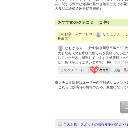
花に関する豊富な知識に基づき地域における花
人食品流通構造改善促進機構）
おすすめのクチコミ （
1
件）
このお店・スポットの
なもは
さん （女
推薦者
なもは
さん （女性/神奈川県平塚市/30代/L
大切な友人のお母様に贈る花を見繕っていただ
していただき、感謝しています！値段以上の
た！ありがとうございますm(__)m
（投稿:2016
0
このクチコミに
現在：
※クチコミ情報はユーザーの主観的なコメント
これらは投稿時の情報のため、変更になって
このお店・スポットの情報変更や閉店・