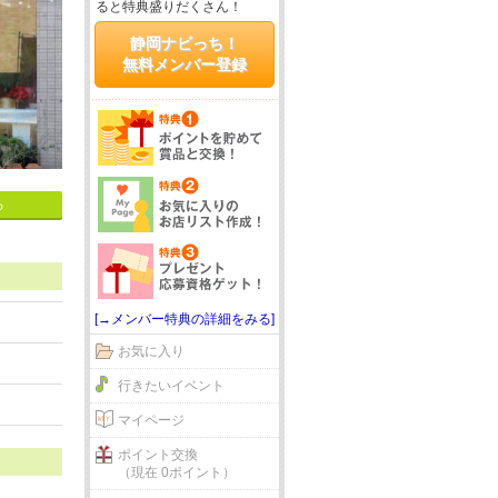
ると特典盛りだくさん！
静岡ナビっち！
無料メンバー登録
る
[→メンバー特典の詳細をみる]
お気に入り
行きたいイベント
マイページ
ポイント交換
（現在 0ポイント）