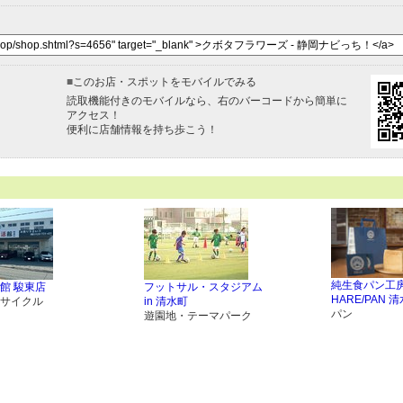
■
このお店・スポットをモバイルでみる
読取機能付きのモバイルなら、右のバーコードから簡単に
アクセス！
便利に店舗情報を持ち歩こう！
純生食パン工
館 駿東店
フットサル・スタジアム
HARE/PAN
サイクル
in 清水町
パン
遊園地・テーマパーク