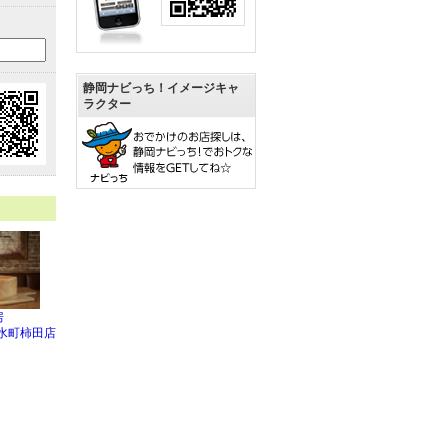
静岡ナビっち！イメージキャ
ラクター
房
 清水町柿田店