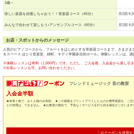
3歳～
珍しい楽器を自慢しちゃおう！！管楽器コース（45分）
月2回 6,
みんなで合わせて楽しもう♪アンサンブルコース（60分）
月2回 4,
お店・スポットからのメッセージ
人気のピアノコースから、フルートをはじめとする管楽器コースまで、さまざま
＆スペース ほとり音楽室、緑町、キディ学園多目的ホール。体験レッスンは、講
※体験レッスンは有料（1,000円）です。ただし、ご入会後、入会金から差し引
※出張レッスンも可。お問い合わせください。
フレンドミュージック 音の教室
入会金半額
★本券１枚で、お１人様のみ有効。 ★この画面をプリントアウトしたものか携帯画面を、ご注
との併用は、できません。 ★お教室の都合で、予告なくサービスを打ち切る場合がございます
このクーポンを使用す