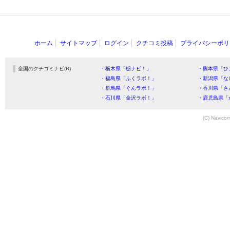
ホーム
サイトマップ
ログイン
クチコミ投稿
プライバシーポリ
全国のクチコミナビ(R)
・栃木県「栃ナビ！」
・熊本県「ひ
・福島県「ふくラボ！」
・新潟県「な
・群馬県「ぐんラボ！」
・香川県「さ
・石川県「金沢ラボ！」
・鹿児島県「
(C) Navicom