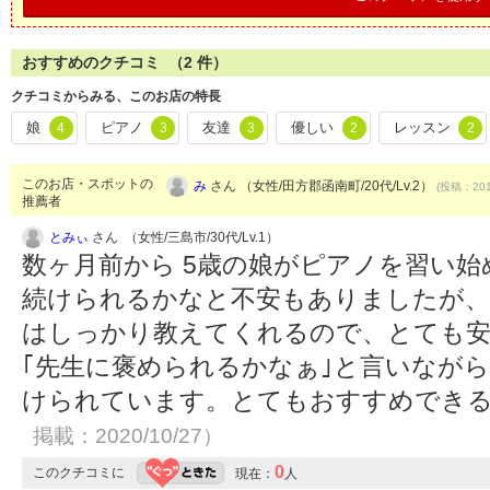
おすすめのクチコミ （
2
件）
クチコミからみる、このお店の特長
娘
ピアノ
友達
優しい
レッスン
4
3
3
2
2
このお店・スポットの
み
さん （女性/田方郡函南町/20代/Lv.2）
(投稿：201
推薦者
とみぃ
さん （女性/三島市/30代/Lv.1）
数ヶ月前から 5歳の娘がピアノを習い
続けられるかなと不安もありましたが、
はしっかり教えてくれるので、とても安
｢先生に褒められるかなぁ｣と言いなが
けられています。とてもおすすめでき
掲載：2020/10/27）
0
このクチコミに
現在：
人