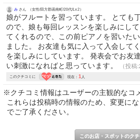
み
さん （女性/田方郡函南町/20代/Lv.2）
娘がフルートを習っています。 とても
ので、娘も毎回レッスンを楽しみにして
てくれるので、この前ピアノを習いたい
ました。 お友達も気に入って入会して
を楽しみにしています。 発表会でお友
い刺激になればと思っています。
（投稿:2
1
このクチコミに
現在：
人
※クチコミ情報はユーザーの主観的なコ
これらは投稿時の情報のため、変更に
でご了承ください。
このお店・スポットのクチ