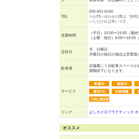
ス
長泉店様・米山歯科クリニッ
055-941-8100
TEL
※お問い合わせの際は「静岡
いただければ幸いです。
（平日）10:00〜19:00（最
営業時間
（土曜・祝日）9:00〜18:0
月、日曜日
店休日
月曜日が祝日の場合は営業致
店舗裏に１台駐車スペースが
駐車場
側階段下になります。
サービス
リンク
よしカイロプラクティック 
オススメ