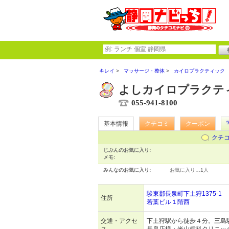
キレイ
マッサージ・整体
カイロプラクティック
よしカイロプラクテ
055-941-8100
基本情報
クチコミ
クーポン
クチ
じぶんのお気に入り:
メモ:
みんなのお気に入り:
お気に入り…
1人
駿東郡長泉町下土狩1375-1
住所
若葉ビル１階西
交通・アクセ
下土狩駅から徒歩４分。三島