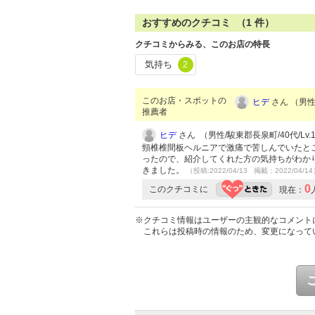
おすすめのクチコミ （
1
件）
クチコミからみる、このお店の特長
気持ち
2
このお店・スポットの
ヒデ
さん （男性/
推薦者
ヒデ
さん （男性/駿東郡長泉町/40代/Lv.
頸椎椎間板ヘルニアで激痛で苦しんでいたと
ったので、紹介してくれた方の気持ちがわか
きました。
（投稿:2022/04/13 掲載：2022/04/1
0
このクチコミに
現在：
※クチコミ情報はユーザーの主観的なコメント
これらは投稿時の情報のため、変更になって