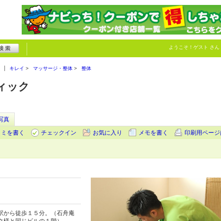
ようこそ！
ゲスト
さん
キレイ
マッサージ・整体
整体
ィック
写真
コミを書く
チェックイン
お気に入り
メモを書く
印刷用ページ
駅から徒歩１５分。（石舟庵