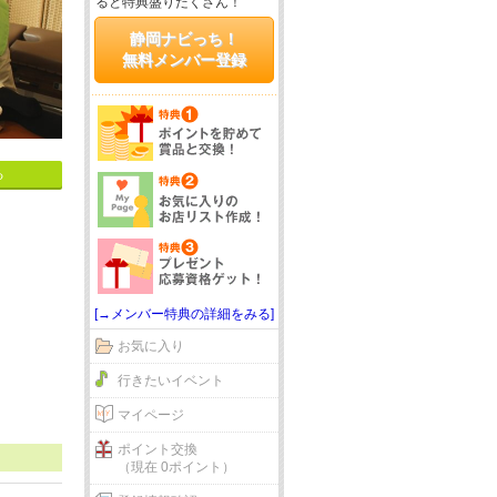
ると特典盛りだくさん！
静岡ナビっち！
無料メンバー登録
る
[→メンバー特典の詳細をみる]
お気に入り
行きたいイベント
マイページ
ポイント交換
（現在 0ポイント）