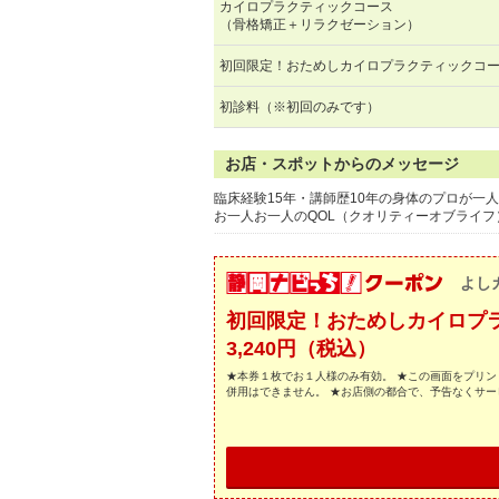
カイロプラクティックコース
（骨格矯正＋リラクゼーション）
初回限定！おためしカイロプラクティックコ
初診料（※初回のみです）
お店・スポットからのメッセージ
臨床経験15年・講師歴10年の身体のプロが一
お一人お一人のQOL（クオリティーオブライ
よし
初回限定！おためしカイロプ
3,240円（税込）
★本券１枚でお１人様のみ有効。 ★この画面をプリン
併用はできません。 ★お店側の都合で、予告なくサ