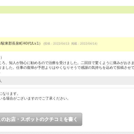
駿東郡長泉町/40代/Lv.1）
(投稿：2022/04/13 掲載：2022/04/14)
1）
ころ、知人が熱心に勧めるので治療を受けました。二回目で驚くように痛みがおさ
りました。仕事の復帰が予想よりはやくなりそうで感謝の気持ちを込めて投稿させ
4）
人
になります。
いる場合がございますのでご了承ください。
このお店・スポットのクチコミを書く