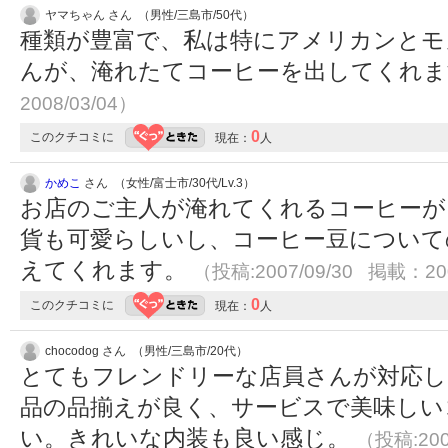
ヤマちゃん さん （男性/三島市/50代）
種類が豊富で、私は特にアメリカンとモ
んが、淹れたてコーヒーを出してくれ
2008/03/04）
0
このクチコミに
現在：
人
かめこ
さん （女性/富士市/30代/Lv.3）
お店のご主人が淹れてくれるコーヒーが
貨も可愛らしいし、コーヒー豆について
えてくれます。
（投稿:2007/09/30 掲載：200
0
このクチコミに
現在：
人
chocodog さん （男性/三島市/20代）
とてもフレンドリーな店員さんが対応し
品の品揃えが良く、サービスで美味しい
い。きれいな内装も良い感じ。
（投稿:200