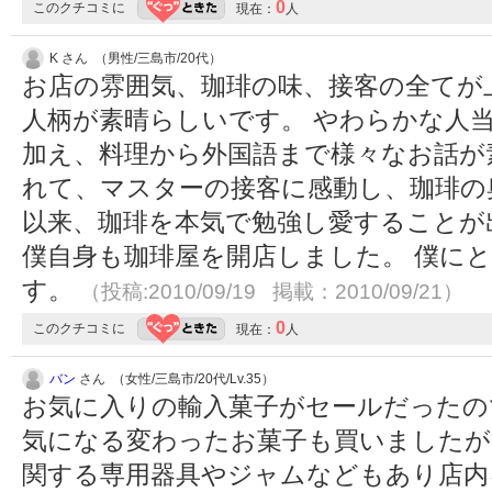
0
このクチコミに
現在：
人
K さん （男性/三島市/20代）
お店の雰囲気、珈琲の味、接客の全てが
人柄が素晴らしいです。 やわらかな人当
加え、料理から外国語まで様々なお話が
れて、マスターの接客に感動し、珈琲の
以来、珈琲を本気で勉強し愛することが
僕自身も珈琲屋を開店しました。 僕に
す。
（投稿:2010/09/19 掲載：2010/09/21）
0
このクチコミに
現在：
人
バン
さん （女性/三島市/20代/Lv.35）
お気に入りの輸入菓子がセールだったの
気になる変わったお菓子も買いましたが
関する専用器具やジャムなどもあり店内