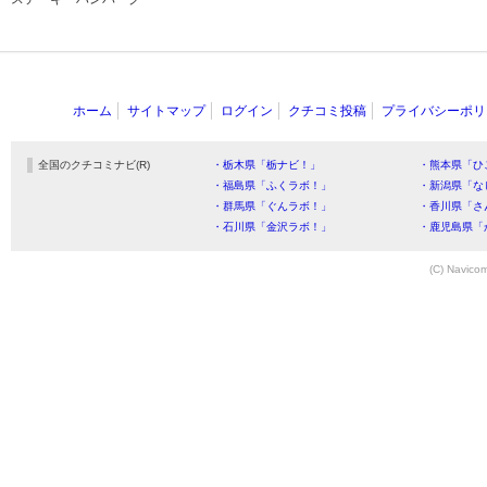
ホーム
サイトマップ
ログイン
クチコミ投稿
プライバシーポリ
全国のクチコミナビ(R)
・栃木県「栃ナビ！」
・熊本県「ひ
・福島県「ふくラボ！」
・新潟県「な
・群馬県「ぐんラボ！」
・香川県「さ
・石川県「金沢ラボ！」
・鹿児島県「
(C) Navicom