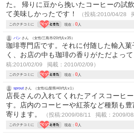
た。 帰りに豆から挽いたコーヒーの試
て美味しかったです！
（投稿:2010/04/28 
0
このクチコミに
現在：
人
バン
さん （女性/三島市/20代/Lv.35）
珈琲専門店です。それに付随した輸入菓
く、お店の中も珈琲の香りがただよっ
稿:2010/02/09 掲載：2010/02/09）
0
このクチコミに
現在：
人
sprout
さん （女性/山梨県/40代/Lv.1）
店長さんの入れてくれたアイスコーヒ
す。店内のコーヒーや紅茶など種類も豊
寄ります。
（投稿:2009/08/11 掲載：2009/08
0
このクチコミに
現在：
人