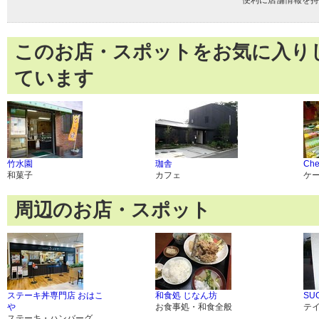
便利に店舗情報を持
このお店・スポットをお気に入り
ています
竹水園
珈舎
Che
和菓子
カフェ
ケ
周辺のお店・スポット
ステーキ丼専門店 おはこ
和食処 じなん坊
SU
や
お食事処・和食全般
テ
ステーキ・ハンバーグ