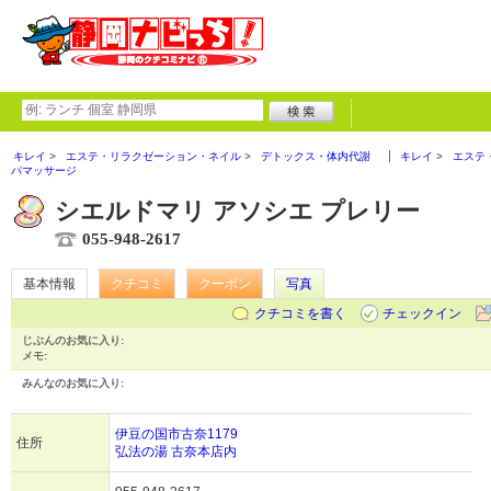
キレイ
エステ・リラクゼーション・ネイル
デトックス・体内代謝
キレイ
エステ
パマッサージ
シエルドマリ アソシエ プレリー
055-948-2617
基本情報
クチコミ
クーポン
写真
クチコミを書く
チェックイン
じぶんのお気に入り:
メモ:
みんなのお気に入り:
伊豆の国市古奈1179
住所
弘法の湯 古奈本店内