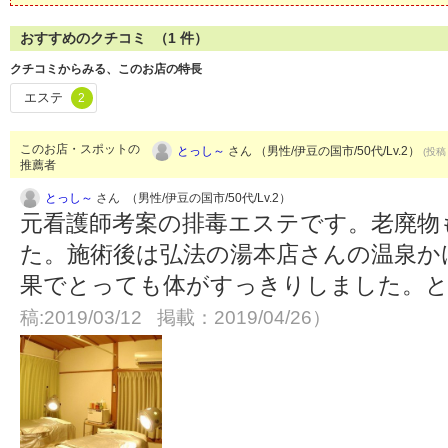
おすすめのクチコミ （
1
件）
クチコミからみる、このお店の特長
エステ
2
このお店・スポットの
とっし～
さん （男性/伊豆の国市/50代/Lv.2）
(投稿：
推薦者
とっし～
さん （男性/伊豆の国市/50代/Lv.2）
元看護師考案の排毒エステです。老廃物
た。施術後は弘法の湯本店さんの温泉か
果でとっても体がすっきりしました。
稿:2019/03/12 掲載：2019/04/26）