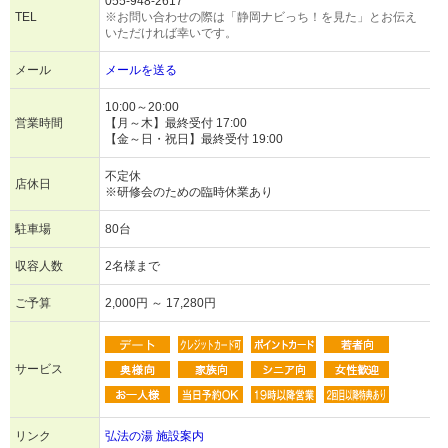
055-948-2617
TEL
※お問い合わせの際は「静岡ナビっち！を見た」とお伝え
いただければ幸いです。
メール
メールを送る
10:00～20:00
営業時間
【月～木】最終受付 17:00
【金～日・祝日】最終受付 19:00
不定休
店休日
※研修会のための臨時休業あり
駐車場
80台
収容人数
2名様まで
ご予算
2,000円 ～ 17,280円
サービス
リンク
弘法の湯 施設案内