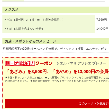
オススメ
あざみ（肩+腰）or（脚）or（お顔+鎖骨周り）
7,560円
あやめ（お顔を含まない全身）
14,040円
お店・スポットからのメッセージ
元看護師考案の100%オールハンド技術で、デトックス（排毒）エステを、ぜひ
シエルドマリ アソシエ プレリー
「あざみ」を8,500円、「あやめ」を13,000円の会
★本券１枚で、お１人様のみ有効。 ★この画面をプリントアウトしたものか携帯画面を、ご注
の併用はできません。 ★お店側の都合で、予告なくサービスを打ち切る場合がございますので
このクーポンを使用す