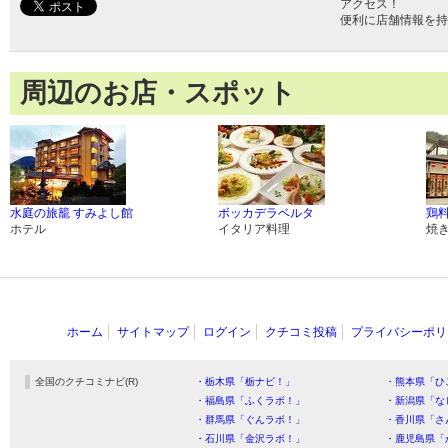
アクセス！
便利に店舗情報を持
周辺のお店・スポット
水庭の旅籠 すみよし館
ボッカデラベルタ
鶏料
ホテル
イタリア料理
焼
ホーム
サイトマップ
ログイン
クチコミ投稿
プライバシーポリ
全国のクチコミナビ(R)
・栃木県「栃ナビ！」
・熊本県「ひ
・福島県「ふくラボ！」
・新潟県「な
・群馬県「ぐんラボ！」
・香川県「さ
・石川県「金沢ラボ！」
・鹿児島県「